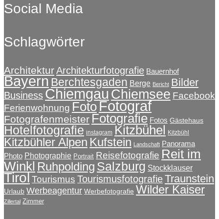
Social Media
der
€324,50
mehrere
Produktseite
Varianten
gewählt
auf.
werden
Schlagwörter
Die
Optionen
können
auf
Architektur
Architekturfotografie
Bauernhof
Bayern
der
Berchtesgaden
Bilder
Berge
Bericht
Produktseite
Chiemgau
Chiemsee
Business
Facebook
gewählt
Fotograf
Foto
Ferienwohnung
werden
Fotografie
Fotografenmeister
Fotos
Gästehaus
Kitzbühel
Hotelfotografie
instagram
Kitzbühl
Kitzbühler Alpen
Kufstein
Panorama
Landschaft
Reit im
Reisefotografie
Photographie
Photo
Portrait
Winkl
Salzburg
Ruhpolding
Stockklauser
Tirol
Traunstein
Tourismusfotografie
Tourismus
Wilder Kaiser
Werbeagentur
Urlaub
Werbefotografie
Zimmer
Zillertal