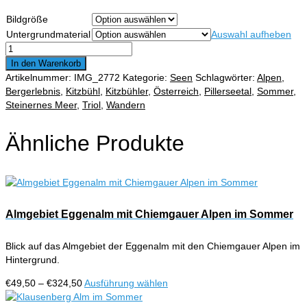
€49,50
Bildgröße
bis
Untergrundmaterial
Auswahl aufheben
€324,50
Moorsee
in
In den Warenkorb
Reit
Artikelnummer:
IMG_2772
Kategorie:
Seen
Schlagwörter:
Alpen
,
im
Bergerlebnis
,
Kitzbühl
,
Kitzbühler
,
Österreich
,
Pillerseetal
,
Sommer
,
Winkl
Steinernes Meer
,
Triol
,
Wandern
im
Sommer
Ähnliche Produkte
Menge
Almgebiet Eggenalm mit Chiemgauer Alpen im Sommer
Blick auf das Almgebiet der Eggenalm mit den Chiemgauer Alpen im
Hintergrund.
Preisspanne:
Dieses
€
49,50
–
€
324,50
Ausführung wählen
€49,50
Produkt