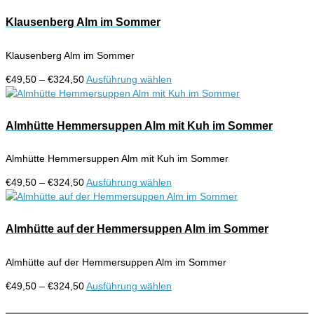
bis
weist
€324,50
mehrere
Klausenberg Alm im Sommer
Varianten
auf.
Klausenberg Alm im Sommer
Die
Optionen
Preisspanne:
Dieses
€
49,50
–
€
324,50
Ausführung wählen
können
€49,50
Produkt
auf
bis
weist
der
€324,50
mehrere
Almhütte Hemmersuppen Alm mit Kuh im Sommer
Produktseite
Varianten
gewählt
auf.
werden
Almhütte Hemmersuppen Alm mit Kuh im Sommer
Die
Optionen
Preisspanne:
Dieses
€
49,50
–
€
324,50
Ausführung wählen
können
€49,50
Produkt
auf
bis
weist
der
€324,50
mehrere
Almhütte auf der Hemmersuppen Alm im Sommer
Produktseite
Varianten
gewählt
auf.
werden
Almhütte auf der Hemmersuppen Alm im Sommer
Die
Optionen
Preisspanne:
Dieses
€
49,50
–
€
324,50
Ausführung wählen
können
€49,50
Produkt
auf
bis
weist