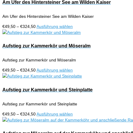
€324,50
mehrere
Am Ufer des Hintersteiner See am Wilden Kaiser
Produktseite
Varianten
gewählt
auf.
werden
Am Ufer des Hintersteiner See am Wilden Kaiser
Die
Optionen
Preisspanne:
Dieses
€
49,50
–
€
324,50
Ausführung wählen
können
€49,50
Produkt
auf
bis
weist
der
€324,50
mehrere
Aufstieg zur Kammerkör und Möseralm
Produktseite
Varianten
gewählt
auf.
werden
Aufstieg zur Kammerkör und Möseralm
Die
Optionen
Preisspanne:
Dieses
€
49,50
–
€
324,50
Ausführung wählen
können
€49,50
Produkt
auf
bis
weist
der
€324,50
mehrere
Aufstieg zur Kammerkör und Steinplatte
Produktseite
Varianten
gewählt
auf.
werden
Aufstieg zur Kammerkör und Steinplatte
Die
Optionen
Preisspanne:
Dieses
€
49,50
–
€
324,50
Ausführung wählen
können
€49,50
Produkt
auf
bis
weist
der
€324,50
mehrere