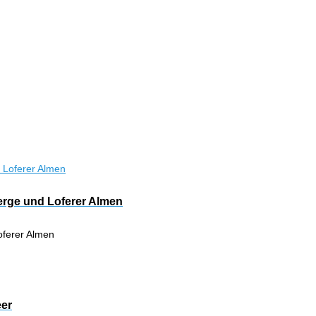
berge und Loferer Almen
oferer Almen
eer