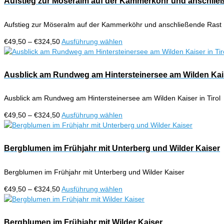
Aufstieg zur Möseralm auf der Kammerköhr und anschlie
Produktseite
Varianten
gewählt
auf.
werden
Aufstieg zur Möseralm auf der Kammerköhr und anschließende Rast
Die
Optionen
Preisspanne:
Dieses
€
49,50
–
€
324,50
Ausführung wählen
können
€49,50
Produkt
auf
bis
weist
der
€324,50
mehrere
Ausblick am Rundweg am Hintersteinersee am Wilden Kaise
Produktseite
Varianten
gewählt
auf.
werden
Ausblick am Rundweg am Hintersteinersee am Wilden Kaiser in Tirol
Die
Optionen
Preisspanne:
Dieses
€
49,50
–
€
324,50
Ausführung wählen
können
€49,50
Produkt
auf
bis
weist
der
€324,50
mehrere
Bergblumen im Frühjahr mit Unterberg und Wilder Kaiser
Produktseite
Varianten
gewählt
auf.
werden
Bergblumen im Frühjahr mit Unterberg und Wilder Kaiser
Die
Optionen
Preisspanne:
Dieses
€
49,50
–
€
324,50
Ausführung wählen
können
€49,50
Produkt
auf
bis
weist
der
€324,50
mehrere
Bergblumen im Frühjahr mit Wilder Kaiser