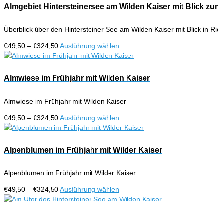
Almgebiet Hintersteinersee am Wilden Kaiser mit Blick zu
Überblick über den Hintersteiner See am Wilden Kaiser mit Blick in R
Preisspanne:
Dieses
€
49,50
–
€
324,50
Ausführung wählen
€49,50
Produkt
bis
weist
€324,50
mehrere
Almwiese im Frühjahr mit Wilden Kaiser
Varianten
auf.
Almwiese im Frühjahr mit Wilden Kaiser
Die
Optionen
Preisspanne:
Dieses
€
49,50
–
€
324,50
Ausführung wählen
können
€49,50
Produkt
auf
bis
weist
der
€324,50
mehrere
Alpenblumen im Frühjahr mit Wilder Kaiser
Produktseite
Varianten
gewählt
auf.
werden
Alpenblumen im Frühjahr mit Wilder Kaiser
Die
Optionen
Preisspanne:
Dieses
€
49,50
–
€
324,50
Ausführung wählen
können
€49,50
Produkt
auf
bis
weist
der