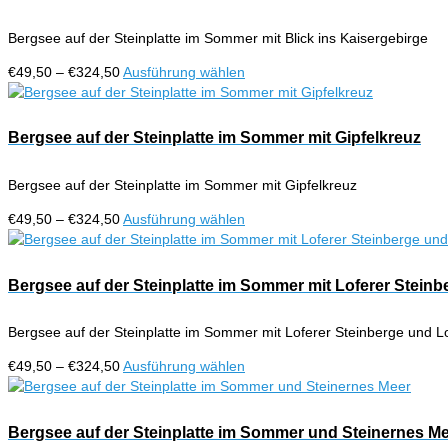
Varianten
gewählt
auf.
werden
Bergsee auf der Steinplatte im Sommer mit Blick ins Kaisergebirge
Die
Optionen
Preisspanne:
Dieses
€
49,50
–
€
324,50
Ausführung wählen
können
€49,50
Produkt
auf
bis
weist
der
€324,50
mehrere
Bergsee auf der Steinplatte im Sommer mit Gipfelkreuz
Produktseite
Varianten
gewählt
auf.
werden
Bergsee auf der Steinplatte im Sommer mit Gipfelkreuz
Die
Optionen
Preisspanne:
Dieses
€
49,50
–
€
324,50
Ausführung wählen
können
€49,50
Produkt
auf
bis
weist
der
€324,50
mehrere
Bergsee auf der Steinplatte im Sommer mit Loferer Stein
Produktseite
Varianten
gewählt
auf.
werden
Bergsee auf der Steinplatte im Sommer mit Loferer Steinberge und L
Die
Optionen
Preisspanne:
Dieses
€
49,50
–
€
324,50
Ausführung wählen
können
€49,50
Produkt
auf
bis
weist
der
€324,50
mehrere
Bergsee auf der Steinplatte im Sommer und Steinernes M
Produktseite
Varianten