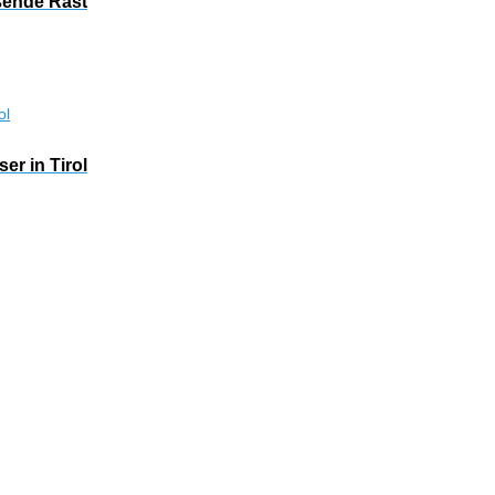
ßende Rast
r in Tirol