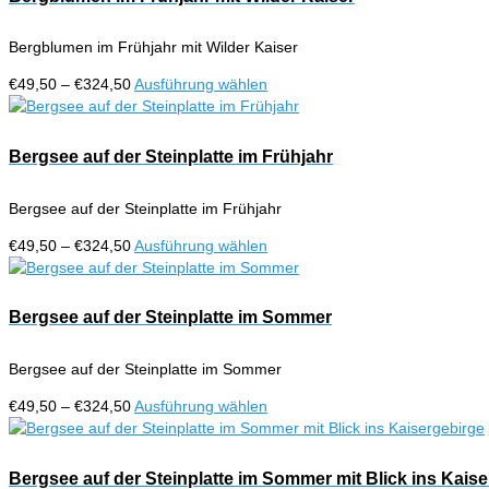
Produktseite
Varianten
gewählt
auf.
werden
Bergblumen im Frühjahr mit Wilder Kaiser
Die
Optionen
Preisspanne:
Dieses
€
49,50
–
€
324,50
Ausführung wählen
können
€49,50
Produkt
auf
bis
weist
der
€324,50
mehrere
Bergsee auf der Steinplatte im Frühjahr
Produktseite
Varianten
gewählt
auf.
werden
Bergsee auf der Steinplatte im Frühjahr
Die
Optionen
Preisspanne:
Dieses
€
49,50
–
€
324,50
Ausführung wählen
können
€49,50
Produkt
auf
bis
weist
der
€324,50
mehrere
Bergsee auf der Steinplatte im Sommer
Produktseite
Varianten
gewählt
auf.
werden
Bergsee auf der Steinplatte im Sommer
Die
Optionen
Preisspanne:
Dieses
€
49,50
–
€
324,50
Ausführung wählen
können
€49,50
Produkt
auf
bis
weist
der
€324,50
mehrere
Bergsee auf der Steinplatte im Sommer mit Blick ins Kais
Produktseite