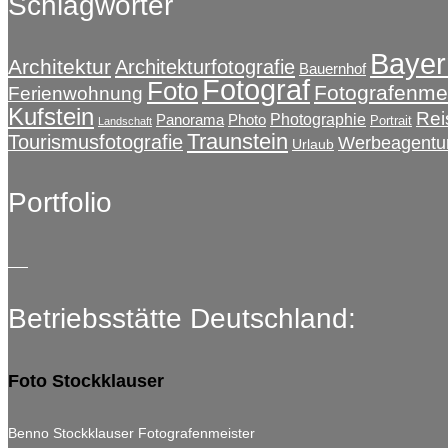
Schlagwörter
Optionen
können
Bayer
auf
Architektur
Architekturfotografie
Bauernhof
der
Fotograf
Foto
Fotografenmei
Ferienwohnung
Produktseite
Kufstein
Rei
Photographie
Panorama
Photo
gewählt
Portrait
Landschaft
Traunstein
Tourismusfotografie
werden
Werbeagentu
Urlaub
Portfolio
Betriebsstätte Deutschland:
Foto Stockklauser
Benno Stockklauser Fotografenmeister