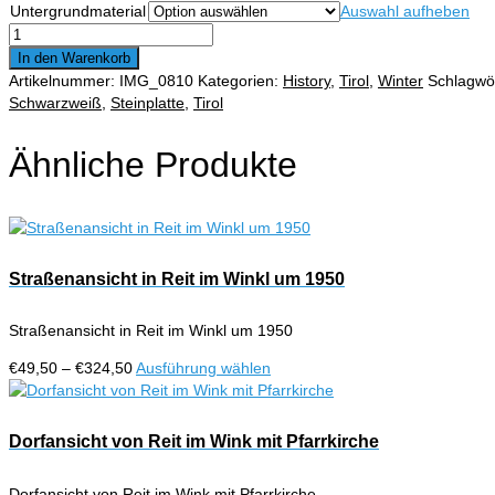
Untergrundmaterial
Auswahl aufheben
€324,50
Durchkasa
Almen
In den Warenkorb
mit
Artikelnummer:
IMG_0810
Kategorien:
History
,
Tirol
,
Winter
Schlagwö
Kammerkörkogel
Schwarzweiß
,
Steinplatte
,
Tirol
und
Loferer
Ähnliche Produkte
Steinberge
Menge
Straßenansicht in Reit im Winkl um 1950
Straßenansicht in Reit im Winkl um 1950
Preisspanne:
Dieses
€
49,50
–
€
324,50
Ausführung wählen
€49,50
Produkt
bis
weist
€324,50
mehrere
Dorfansicht von Reit im Wink mit Pfarrkirche
Varianten
auf.
Dorfansicht von Reit im Wink mit Pfarrkirche