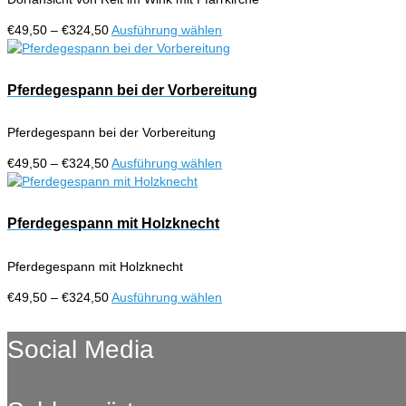
Die
Optionen
Preisspanne:
Dieses
€
49,50
–
€
324,50
Ausführung wählen
können
€49,50
Produkt
auf
bis
weist
der
€324,50
mehrere
Pferdegespann bei der Vorbereitung
Produktseite
Varianten
gewählt
auf.
werden
Pferdegespann bei der Vorbereitung
Die
Optionen
Preisspanne:
Dieses
€
49,50
–
€
324,50
Ausführung wählen
können
€49,50
Produkt
auf
bis
weist
der
€324,50
mehrere
Pferdegespann mit Holzknecht
Produktseite
Varianten
gewählt
auf.
werden
Pferdegespann mit Holzknecht
Die
Optionen
Preisspanne:
Dieses
€
49,50
–
€
324,50
Ausführung wählen
können
€49,50
Produkt
auf
bis
weist
Social Media
der
€324,50
mehrere
Produktseite
Varianten
gewählt
auf.
werden
Die