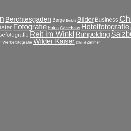
Ch
n
Berchtesgaden
Bilder
Business
Berge
Bericht
Fotografie
Hotelfotografie
ster
Fotos
Gästehaus
Reit im Winkl
Salzb
Ruhpolding
sefotografie
Wilder Kaiser
r
Werbefotografie
Zimmer
Zillertal