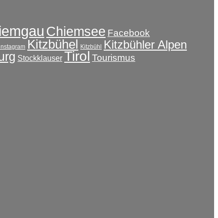
iemgau
Chiemsee
Facebook
Kitzbühel
Kitzbühler Alpen
instagram
Kitzbühl
Tirol
urg
Tourismus
Stockklauser