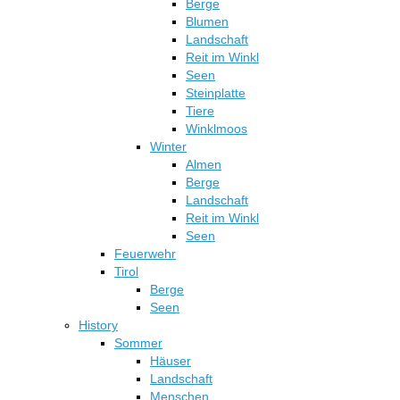
Berge
Produktseite
Blumen
gewählt
Landschaft
werden
Reit im Winkl
Seen
Steinplatte
Tiere
Winklmoos
Winter
Almen
Berge
Landschaft
Reit im Winkl
Seen
Feuerwehr
Tirol
Berge
Seen
History
Sommer
Häuser
Landschaft
Menschen