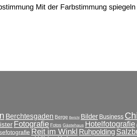
rbstimmung
Mit der Farbstimmung spiegeln 
Ch
n
Berchtesgaden
Bilder
Business
Berge
Bericht
Fotografie
Hotelfotografie
ster
Fotos
Gästehaus
Reit im Winkl
Salzb
Ruhpolding
sefotografie