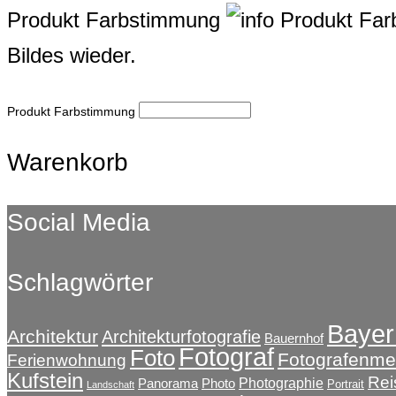
Produkt Farbstimmung
Produkt Fa
Bildes wieder.
Produkt Farbstimmung
Warenkorb
Social Media
Schlagwörter
Bayer
Architektur
Architekturfotografie
Bauernhof
Fotograf
Foto
Fotografenmei
Ferienwohnung
Kufstein
Rei
Photographie
Panorama
Photo
Portrait
Landschaft