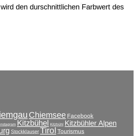
wird den durschnittlichen Farbwert des
iemgau
Chiemsee
Facebook
Kitzbühel
Kitzbühler Alpen
instagram
Kitzbühl
Tirol
urg
Tourismus
Stockklauser