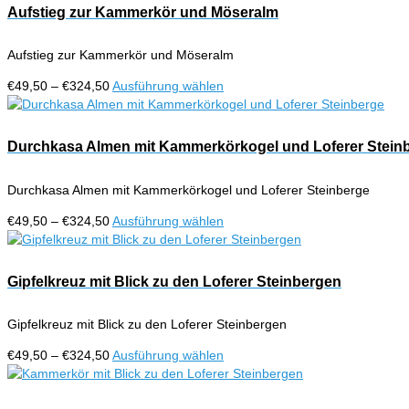
Aufstieg zur Kammerkör und Möseralm
Aufstieg zur Kammerkör und Möseralm
Preisspanne:
Dieses
€
49,50
–
€
324,50
Ausführung wählen
€49,50
Produkt
bis
weist
€324,50
mehrere
Durchkasa Almen mit Kammerkörkogel und Loferer Stein
Varianten
auf.
Durchkasa Almen mit Kammerkörkogel und Loferer Steinberge
Die
Optionen
Preisspanne:
Dieses
€
49,50
–
€
324,50
Ausführung wählen
können
€49,50
Produkt
auf
bis
weist
der
€324,50
mehrere
Gipfelkreuz mit Blick zu den Loferer Steinbergen
Produktseite
Varianten
gewählt
auf.
werden
Gipfelkreuz mit Blick zu den Loferer Steinbergen
Die
Optionen
Preisspanne:
Dieses
€
49,50
–
€
324,50
Ausführung wählen
können
€49,50
Produkt
auf
bis
weist
der