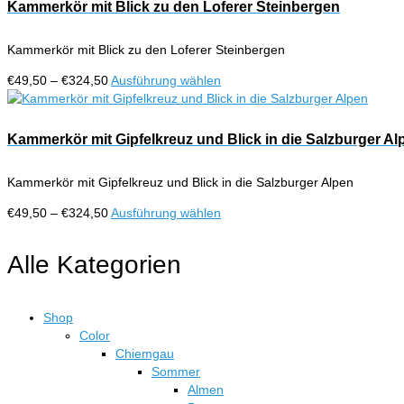
€324,50
mehrere
Kammerkör mit Blick zu den Loferer Steinbergen
Produktseite
Varianten
gewählt
auf.
werden
Kammerkör mit Blick zu den Loferer Steinbergen
Die
Optionen
Preisspanne:
Dieses
€
49,50
–
€
324,50
Ausführung wählen
können
€49,50
Produkt
auf
bis
weist
der
€324,50
mehrere
Kammerkör mit Gipfelkreuz und Blick in die Salzburger Al
Produktseite
Varianten
gewählt
auf.
werden
Kammerkör mit Gipfelkreuz und Blick in die Salzburger Alpen
Die
Optionen
Preisspanne:
Dieses
€
49,50
–
€
324,50
Ausführung wählen
können
€49,50
Produkt
auf
bis
weist
Alle Kategorien
der
€324,50
mehrere
Produktseite
Varianten
gewählt
auf.
werden
Shop
Die
Color
Optionen
Chiemgau
können
Sommer
auf
Almen
der