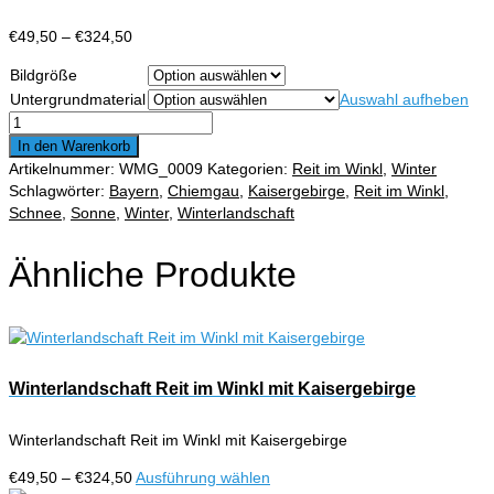
Preisspanne:
€
49,50
–
€
324,50
€49,50
Bildgröße
bis
Untergrundmaterial
Auswahl aufheben
€324,50
Pfarrkirche
Reit
In den Warenkorb
im
Artikelnummer:
WMG_0009
Kategorien:
Reit im Winkl
,
Winter
Winkl
Schlagwörter:
Bayern
,
Chiemgau
,
Kaisergebirge
,
Reit im Winkl
,
im
Schnee
,
Sonne
,
Winter
,
Winterlandschaft
Winter
mit
Ähnliche Produkte
Kaisergebirge
Menge
Winterlandschaft Reit im Winkl mit Kaisergebirge
Winterlandschaft Reit im Winkl mit Kaisergebirge
Preisspanne:
Dieses
€
49,50
–
€
324,50
Ausführung wählen