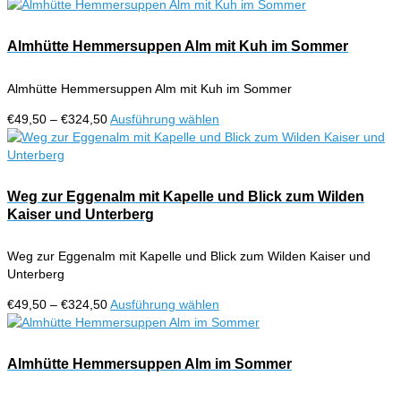
€49,50
Produkt
bis
weist
€324,50
mehrere
Almhütte Hemmersuppen Alm mit Kuh im Sommer
Varianten
auf.
Almhütte Hemmersuppen Alm mit Kuh im Sommer
Die
Optionen
Preisspanne:
Dieses
€
49,50
–
€
324,50
Ausführung wählen
können
€49,50
Produkt
auf
bis
weist
der
€324,50
mehrere
Produktseite
Varianten
Weg zur Eggenalm mit Kapelle und Blick zum Wilden
gewählt
auf.
Kaiser und Unterberg
werden
Die
Optionen
Weg zur Eggenalm mit Kapelle und Blick zum Wilden Kaiser und
können
Unterberg
auf
der
Preisspanne:
Dieses
€
49,50
–
€
324,50
Ausführung wählen
Produktseite
€49,50
Produkt
gewählt
bis
weist
werden
€324,50
mehrere
Almhütte Hemmersuppen Alm im Sommer
Varianten
auf.