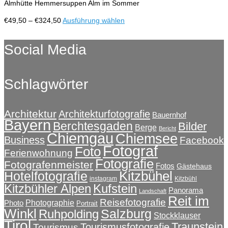
Almhütte Hemmersuppen Alm im Sommer
Die
Optionen
Preisspanne:
Dieses
€
49,50
–
€
324,50
Ausführung wählen
können
€49,50
Produkt
auf
bis
weist
Social Media
der
€324,50
mehrere
Produktseite
Varianten
gewählt
auf.
werden
Schlagwörter
Die
Optionen
können
auf
Architektur
Architekturfotografie
Bauernhof
Bayern
der
Berchtesgaden
Bilder
Berge
Bericht
Produktseite
Chiemgau
Chiemsee
Business
Facebook
gewählt
Fotograf
Foto
Ferienwohnung
werden
Fotografie
Fotografenmeister
Fotos
Gästehaus
Kitzbühel
Hotelfotografie
instagram
Kitzbühl
Kitzbühler Alpen
Kufstein
Panorama
Landschaft
Reit im
Reisefotografie
Photographie
Photo
Portrait
Winkl
Salzburg
Ruhpolding
Stockklauser
Tirol
Traunstein
Tourismusfotografie
Tourismus