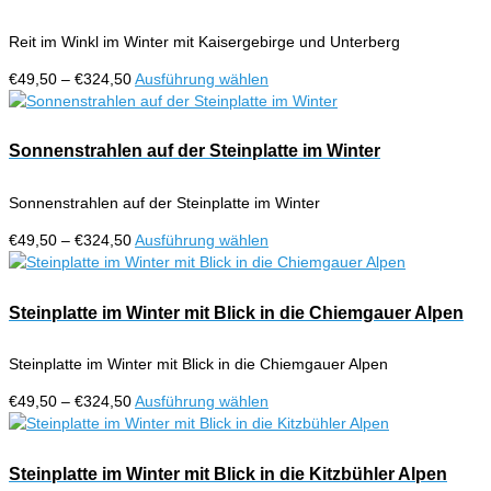
Varianten
gewählt
auf.
werden
Reit im Winkl im Winter mit Kaisergebirge und Unterberg
Die
Optionen
Preisspanne:
Dieses
€
49,50
–
€
324,50
Ausführung wählen
können
€49,50
Produkt
auf
bis
weist
der
€324,50
mehrere
Sonnenstrahlen auf der Steinplatte im Winter
Produktseite
Varianten
gewählt
auf.
werden
Sonnenstrahlen auf der Steinplatte im Winter
Die
Optionen
Preisspanne:
Dieses
€
49,50
–
€
324,50
Ausführung wählen
können
€49,50
Produkt
auf
bis
weist
der
€324,50
mehrere
Steinplatte im Winter mit Blick in die Chiemgauer Alpen
Produktseite
Varianten
gewählt
auf.
werden
Steinplatte im Winter mit Blick in die Chiemgauer Alpen
Die
Optionen
Preisspanne:
Dieses
€
49,50
–
€
324,50
Ausführung wählen
können
€49,50
Produkt
auf
bis
weist
der
€324,50
mehrere
Steinplatte im Winter mit Blick in die Kitzbühler Alpen
Produktseite
Varianten