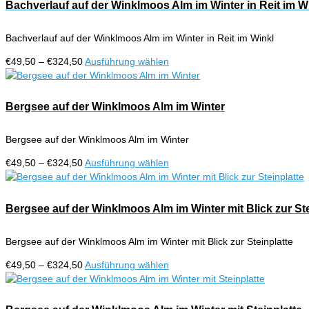
€324,50
mehrere
Bachverlauf auf der Winklmoos Alm im Winter in Reit im W
Produktseite
Varianten
gewählt
auf.
werden
Bachverlauf auf der Winklmoos Alm im Winter in Reit im Winkl
Die
Optionen
Preisspanne:
Dieses
€
49,50
–
€
324,50
Ausführung wählen
können
€49,50
Produkt
auf
bis
weist
der
€324,50
mehrere
Bergsee auf der Winklmoos Alm im Winter
Produktseite
Varianten
gewählt
auf.
werden
Bergsee auf der Winklmoos Alm im Winter
Die
Optionen
Preisspanne:
Dieses
€
49,50
–
€
324,50
Ausführung wählen
können
€49,50
Produkt
auf
bis
weist
der
€324,50
mehrere
Bergsee auf der Winklmoos Alm im Winter mit Blick zur Ste
Produktseite
Varianten
gewählt
auf.
werden
Bergsee auf der Winklmoos Alm im Winter mit Blick zur Steinplatte
Die
Optionen
Preisspanne:
Dieses
€
49,50
–
€
324,50
Ausführung wählen
können
€49,50
Produkt
auf
bis
weist
der
€324,50
mehrere