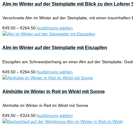
Alm im Winter auf der Steinplatte mit Blick zu den Loferer
Verschneite Alm im Winter auf der Steinplatte, mit einen traumhafte
Preisspanne:
Dieses
€
49,50
–
€
264,50
Ausführung wählen
€49,50
Produkt
bis
weist
€264,50
mehrere
Alm im Winter auf der Steinplatte mit Eiszapfen
Varianten
auf.
Eiszapfen am Schneeüberhang an einer Alm auf der Steinplatte. Ged
Die
Optionen
Preisspanne:
Dieses
€
49,50
–
€
264,50
Ausführung wählen
können
€49,50
Produkt
auf
bis
weist
der
€264,50
mehrere
Almhütte im Winter in Reit im Winkl mit Sonne
Produktseite
Varianten
gewählt
auf.
werden
Almhütte im Winter in Reit im Winkl mit Sonne
Die
Optionen
Preisspanne:
Dieses
€
49,50
–
€
324,50
Ausführung wählen
können
€49,50
Produkt
auf
bis
weist
der