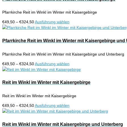
Produktseite
Varianten
gewählt
auf.
werden
Pfarrkirche Reit im Winkl im Winter mit Kaisergebirge
Die
Optionen
Preisspanne:
Dieses
€
49,50
–
€
324,50
Ausführung wählen
können
€49,50
Produkt
auf
bis
weist
der
€324,50
mehrere
Pfarrkirche Reit im Winkl im Winter mit Kaisergebirge und
Produktseite
Varianten
gewählt
auf.
werden
Pfarrkirche Reit im Winkl im Winter mit Kaisergebirge und Unterberg
Die
Optionen
Preisspanne:
Dieses
€
49,50
–
€
324,50
Ausführung wählen
können
€49,50
Produkt
auf
bis
weist
der
€324,50
mehrere
Reit im Winkl im Winter mit Kaisergebirge
Produktseite
Varianten
gewählt
auf.
werden
Reit im Winkl im Winter mit Kaisergebirge
Die
Optionen
Preisspanne:
Dieses
€
49,50
–
€
324,50
Ausführung wählen
können
€49,50
Produkt
auf
bis
weist
der
€324,50
mehrere
Reit im Winkl im Winter mit Kaisergebirge und Unterberg
Produktseite