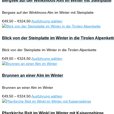
Bergsee auf der Winklmoos Alm im Winter mit Steinplatte
Produktseite
Varianten
gewählt
auf.
werden
Bergsee auf der Winklmoos Alm im Winter mit Steinplatte
Die
Optionen
Preisspanne:
Dieses
€
49,50
–
€
324,50
Ausführung wählen
können
€49,50
Produkt
auf
bis
weist
der
€324,50
mehrere
Blick von der Steinplatte im Winter in die Tirolen Alpenkett
Produktseite
Varianten
gewählt
auf.
werden
Blick von der Steinplatte im Winter in die Tirolen Alpenkette
Die
Optionen
Preisspanne:
Dieses
€
49,50
–
€
324,50
Ausführung wählen
können
€49,50
Produkt
auf
bis
weist
der
€324,50
mehrere
Brunnen an einer Alm im Winter
Produktseite
Varianten
gewählt
auf.
werden
Brunnen an einer Alm im Winter
Die
Optionen
Preisspanne:
Dieses
€
49,50
–
€
324,50
Ausführung wählen
können
€49,50
Produkt
auf
bis
weist
der
€324,50
mehrere
Pfarrkirche Reit im Winkl im Winter mit Kaisergebirge