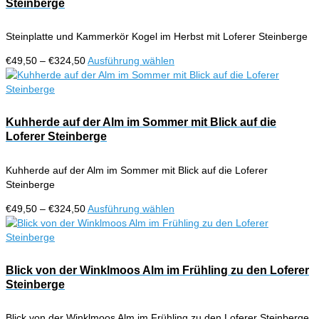
Steinberge
Steinplatte und Kammerkör Kogel im Herbst mit Loferer Steinberge
Preisspanne:
Dieses
€
49,50
–
€
324,50
Ausführung wählen
€49,50
Produkt
bis
weist
€324,50
mehrere
Varianten
Kuhherde auf der Alm im Sommer mit Blick auf die
auf.
Loferer Steinberge
Die
Optionen
Kuhherde auf der Alm im Sommer mit Blick auf die Loferer
können
Steinberge
auf
der
Preisspanne:
Dieses
€
49,50
–
€
324,50
Ausführung wählen
Produktseite
€49,50
Produkt
gewählt
bis
weist
werden
€324,50
mehrere
Varianten
Blick von der Winklmoos Alm im Frühling zu den Loferer
auf.
Steinberge
Die
Optionen
Blick von der Winklmoos Alm im Frühling zu den Loferer Steinberge