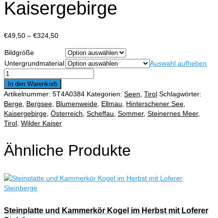
Kaisergebirge
Preisspanne:
€
49,50
–
€
324,50
€49,50
Bildgröße
bis
Untergrundmaterial
Auswahl aufheben
€324,50
Hintersteiner
See
In den Warenkorb
mit
Artikelnummer:
5T4A0384
Kategorien:
Seen
,
Tirol
Schlagwörter:
Wilden
Berge
,
Bergsee
,
Blumenweide
,
Ellmau
,
Hinterschener See
,
Kaiser
Kaisergebirge
,
Österreich
,
Scheffau
,
Sommer
,
Steinernes Meer
,
mit
Tirol
,
Wilder Kaiser
Schwemmholz
und
Ähnliche Produkte
Kaisergebirge
Menge
Steinplatte und Kammerkör Kogel im Herbst mit Loferer