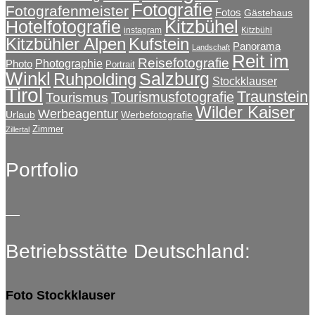
Fotografie
Fotografenmeister
Fotos
Gästehaus
Kitzbühel
Hotelfotografie
instagram
Kitzbühl
Kitzbühler Alpen
Kufstein
Panorama
Landschaft
Reit im
Reisefotografie
Photographie
Photo
Portrait
Winkl
Salzburg
Ruhpolding
Stockklauser
Tirol
Traunstein
Tourismusfotografie
Tourismus
Wilder Kaiser
Werbeagentur
Urlaub
Werbefotografie
Zimmer
Zillertal
Portfolio
Betriebsstätte Deutschland:
Foto Stockklauser