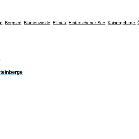
ge
,
Bergsee
,
Blumenweide
,
Ellmau
,
Hinterschener See
,
Kaisergebirge
,
Steinberge