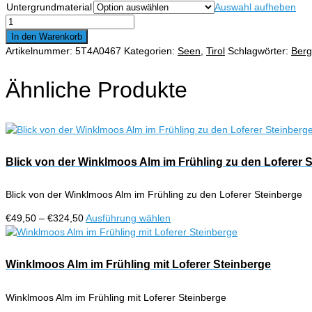
Untergrundmaterial
Auswahl aufheben
€324,50
Hintersteinersee
mit
In den Warenkorb
Wilden
Artikelnummer:
5T4A0467
Kategorien:
Seen
,
Tirol
Schlagwörter:
Ber
Kaiser
Menge
Ähnliche Produkte
Blick von der Winklmoos Alm im Frühling zu den Loferer 
Blick von der Winklmoos Alm im Frühling zu den Loferer Steinberge
Preisspanne:
Dieses
€
49,50
–
€
324,50
Ausführung wählen
€49,50
Produkt
bis
weist
€324,50
mehrere
Winklmoos Alm im Frühling mit Loferer Steinberge
Varianten
auf.
Winklmoos Alm im Frühling mit Loferer Steinberge
Die