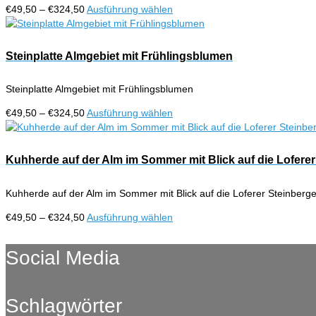
Optionen
Preisspanne:
Dieses
€
49,50
–
€
324,50
Ausführung wählen
können
€49,50
Produkt
auf
bis
weist
der
€324,50
mehrere
Steinplatte Almgebiet mit Frühlingsblumen
Produktseite
Varianten
gewählt
auf.
werden
Steinplatte Almgebiet mit Frühlingsblumen
Die
Optionen
Preisspanne:
Dieses
€
49,50
–
€
324,50
Ausführung wählen
können
€49,50
Produkt
auf
bis
weist
der
€324,50
mehrere
Kuhherde auf der Alm im Sommer mit Blick auf die Loferer
Produktseite
Varianten
gewählt
auf.
werden
Kuhherde auf der Alm im Sommer mit Blick auf die Loferer Steinberg
Die
Optionen
Preisspanne:
Dieses
€
49,50
–
€
324,50
Ausführung wählen
können
€49,50
Produkt
auf
bis
weist
Social Media
der
€324,50
mehrere
Produktseite
Varianten
gewählt
auf.
werden
Schlagwörter
Die
Optionen