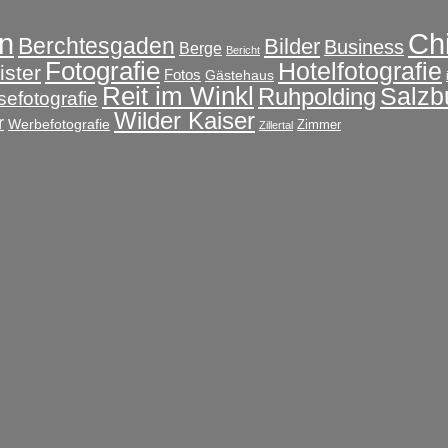
Ch
n
Berchtesgaden
Bilder
Business
Berge
Bericht
Fotografie
Hotelfotografie
ster
Fotos
Gästehaus
Reit im Winkl
Salzb
Ruhpolding
sefotografie
Wilder Kaiser
r
Werbefotografie
Zimmer
Zillertal