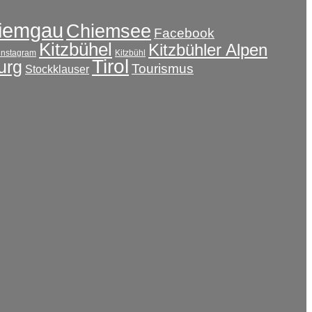
iemgau
Chiemsee
Facebook
Kitzbühel
Kitzbühler Alpen
instagram
Kitzbühl
Tirol
urg
Tourismus
Stockklauser