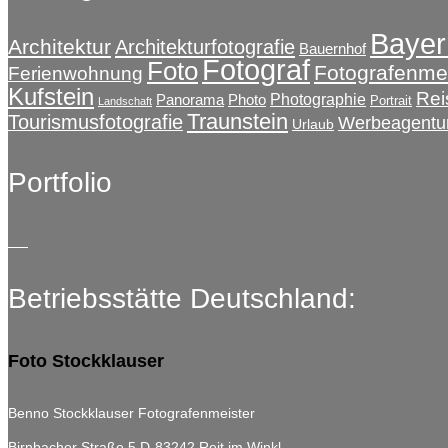
können
Bayer
auf
Architektur
Architekturfotografie
Bauernhof
der
Fotograf
Foto
Fotografenmei
Ferienwohnung
Produktseite
Kufstein
Rei
Photographie
Panorama
Photo
gewählt
Portrait
Landschaft
Traunstein
Tourismusfotografie
werden
Werbeagentu
Urlaub
Portfolio
Betriebsstätte Deutschland:
Foto Stockklauser
Benno Stockklauser Fotografenmeister
Birnbacher Straße 5
D-83242 Reit im Winkl