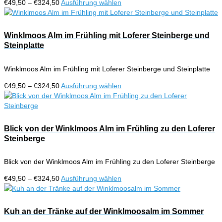
Preisspanne:
Dieses
€
49,50
–
€
324,50
Ausführung wählen
€49,50
Produkt
bis
weist
€324,50
mehrere
Winklmoos Alm im Frühling mit Loferer Steinberge und
Varianten
Steinplatte
auf.
Die
Winklmoos Alm im Frühling mit Loferer Steinberge und Steinplatte
Optionen
können
Preisspanne:
Dieses
€
49,50
–
€
324,50
Ausführung wählen
auf
€49,50
Produkt
der
bis
weist
Produktseite
€324,50
mehrere
gewählt
Varianten
Blick von der Winklmoos Alm im Frühling zu den Loferer
werden
auf.
Steinberge
Die
Optionen
Blick von der Winklmoos Alm im Frühling zu den Loferer Steinberge
können
auf
Preisspanne:
Dieses
€
49,50
–
€
324,50
Ausführung wählen
der
€49,50
Produkt
Produktseite
bis
weist
gewählt
€324,50
mehrere
Kuh an der Tränke auf der Winklmoosalm im Sommer
werden
Varianten