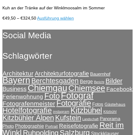
auf.
Kuh an der Tränke auf der Winklmoosalm im Sommer
Die
Optionen
Preisspanne:
Dieses
€
49,50
–
€
324,50
Ausführung wählen
können
€49,50
Produkt
auf
bis
weist
Social Media
der
€324,50
mehrere
Produktseite
Varianten
gewählt
auf.
werden
Schlagwörter
Die
Optionen
können
auf
Architektur
Architekturfotografie
Bauernhof
Bayern
der
Berchtesgaden
Bilder
Berge
Bericht
Produktseite
Chiemgau
Chiemsee
Business
Facebook
gewählt
Fotograf
Foto
Ferienwohnung
werden
Fotografie
Fotografenmeister
Fotos
Gästehaus
Kitzbühel
Hotelfotografie
instagram
Kitzbühl
Kitzbühler Alpen
Kufstein
Panorama
Landschaft
Reit im
Reisefotografie
Photographie
Photo
Portrait
Winkl
Salzburg
Ruhpolding
Stockklauser