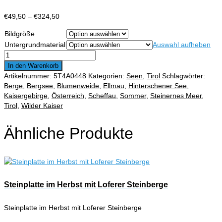
Preisspanne:
€
49,50
–
€
324,50
€49,50
Bildgröße
bis
Untergrundmaterial
Auswahl aufheben
€324,50
Schwemmholz
am
In den Warenkorb
Ufer
Artikelnummer:
5T4A0448
Kategorien:
Seen
,
Tirol
Schlagwörter:
des
Berge
,
Bergsee
,
Blumenweide
,
Ellmau
,
Hinterschener See
,
Hintersteiner
Kaisergebirge
,
Österreich
,
Scheffau
,
Sommer
,
Steinernes Meer
,
See
Tirol
,
Wilder Kaiser
am
Wilden
Ähnliche Produkte
Kaiser
Menge
Steinplatte im Herbst mit Loferer Steinberge
Steinplatte im Herbst mit Loferer Steinberge