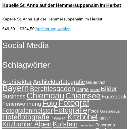
der
€324,50
mehrere
Kapelle St. Anna auf der Hemmersuppenalm im Herbst
Produktseite
Varianten
gewählt
auf.
werden
Kapelle St. Anna auf der Hemmersuppenalm im Herbst
Die
Optionen
Preisspanne:
Dieses
€
49,50
–
€
324,50
Ausführung wählen
können
€49,50
Produkt
auf
bis
weist
Social Media
der
€324,50
mehrere
Produktseite
Varianten
gewählt
auf.
werden
Schlagwörter
Die
Optionen
können
auf
Architektur
Architekturfotografie
Bauernhof
Bayern
der
Berchtesgaden
Bilder
Berge
Bericht
Produktseite
Chiemgau
Chiemsee
Business
Facebook
gewählt
Fotograf
Foto
Ferienwohnung
werden
Fotografie
Fotografenmeister
Fotos
Gästehaus
Kitzbühel
Hotelfotografie
instagram
Kitzbühl
Kitzbühler Alpen
Kufstein
Panorama
Landschaft