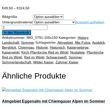
Preisspanne:
€
49,50
–
€
324,50
€49,50
Bildgröße
bis
Untergrundmaterial
Auswahl aufheben
€324,50
Weide
oberhalb
In den Warenkorb
von
Artikelnummer:
IMG_0791-100x150
Kategorien:
History
,
Reit
Landschaft
,
Sommer
Schlagwörter:
Almgebiet
,
Alte Fotos
,
Ausblick
,
im
Bergblick
,
Chiemgau
,
Historie
,
Historisch
,
Kaisergebirge
,
Winkl
Kaiserwinkl
,
Kirch Pfarrkirche Reit im Winkl
,
Nostalgie
,
Pfarrkirche
mit
Reit im Winkl
,
Reit im Winkl
,
Schwarzweiß
,
Sommer
,
Blick
Sommerlandschaft
,
Wilder Kaiser
,
Zahmer Kaiser
zum
Kaisergebirge
Ähnliche Produkte
Menge
Almgebiet Eggenalm mit Chiemgauer Alpen im Sommer