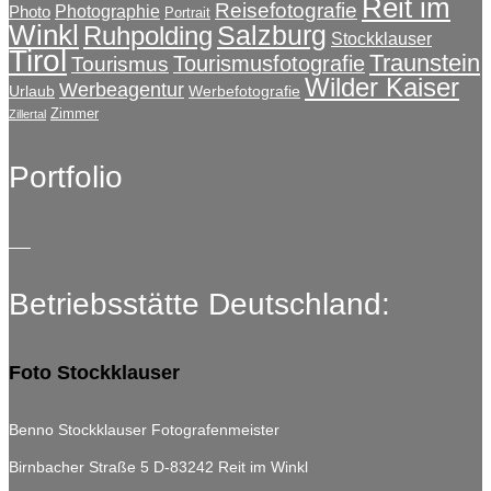
Reit im
Reisefotografie
Photographie
Photo
Portrait
Winkl
Salzburg
Ruhpolding
Stockklauser
Tirol
Traunstein
Tourismusfotografie
Tourismus
Wilder Kaiser
Werbeagentur
Urlaub
Werbefotografie
Zimmer
Zillertal
Portfolio
Betriebsstätte Deutschland:
Foto Stockklauser
Benno Stockklauser Fotografenmeister
Birnbacher Straße 5
D-83242 Reit im Winkl