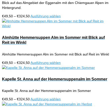
Blick auf das Almgebiet der Eggenalm mit den Chiemgauer Alpen im
Hintergrund.
Preisspanne:
Dieses
€
49,50
–
€
324,50
Ausführung wählen
€49,50
Produkt
bis
weist
€324,50
mehrere
Varianten
Almhütte Hemmersuppen Alm im Sommer mit Blick auf
auf.
Reit im Winkl
Die
Optionen
Almhütte Hemmersuppen Alm im Sommer mit Blick auf Reit im Winkl
können
auf
Preisspanne:
Dieses
€
49,50
–
€
324,50
Ausführung wählen
der
€49,50
Produkt
Produktseite
bis
weist
gewählt
€324,50
mehrere
Kapelle St. Anna auf der Hemmersuppenalm im Sommer
werden
Varianten
auf.
Kapelle St. Anna auf der Hemmersuppenalm im Sommer
Die
Optionen
Preisspanne:
Dieses
€
49,50
–
€
324,50
Ausführung wählen
können
€49,50
Produkt
auf
bis
weist