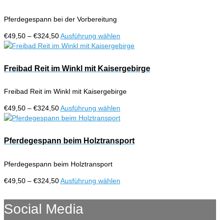
Varianten
auf.
Pferdegespann bei der Vorbereitung
Die
Optionen
Preisspanne:
Dieses
€
49,50
–
€
324,50
Ausführung wählen
können
€49,50
Produkt
auf
bis
weist
der
€324,50
mehrere
Freibad Reit im Winkl mit Kaisergebirge
Produktseite
Varianten
gewählt
auf.
werden
Freibad Reit im Winkl mit Kaisergebirge
Die
Optionen
Preisspanne:
Dieses
€
49,50
–
€
324,50
Ausführung wählen
können
€49,50
Produkt
auf
bis
weist
der
€324,50
mehrere
Pferdegespann beim Holztransport
Produktseite
Varianten
gewählt
auf.
werden
Pferdegespann beim Holztransport
Die
Optionen
Preisspanne:
Dieses
€
49,50
–
€
324,50
Ausführung wählen
können
€49,50
Produkt
auf
bis
weist
Social Media
der
€324,50
mehrere
Produktseite
Varianten