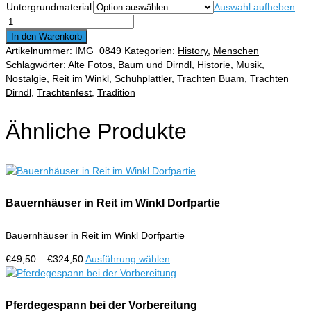
Untergrundmaterial
Auswahl aufheben
€324,50
Liebespärchen
Menge
In den Warenkorb
Artikelnummer:
IMG_0849
Kategorien:
History
,
Menschen
Schlagwörter:
Alte Fotos
,
Baum und Dirndl
,
Historie
,
Musik
,
Nostalgie
,
Reit im Winkl
,
Schuhplattler
,
Trachten Buam
,
Trachten
Dirndl
,
Trachtenfest
,
Tradition
Ähnliche Produkte
Bauernhäuser in Reit im Winkl Dorfpartie
Bauernhäuser in Reit im Winkl Dorfpartie
Preisspanne:
Dieses
€
49,50
–
€
324,50
Ausführung wählen
€49,50
Produkt
bis
weist
€324,50
mehrere
Pferdegespann bei der Vorbereitung