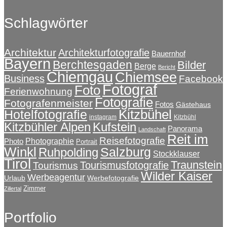
gewählt
auf.
werden
Schlagwörter
Die
Optionen
können
auf
Architektur
Architekturfotografie
Bauernhof
Bayern
der
Berchtesgaden
Bilder
Berge
Bericht
Produktseite
Chiemgau
Chiemsee
Business
Facebook
gewählt
Fotograf
Foto
Ferienwohnung
werden
Fotografie
Fotografenmeister
Fotos
Gästehaus
Kitzbühel
Hotelfotografie
instagram
Kitzbühl
Kitzbühler Alpen
Kufstein
Panorama
Landschaft
Reit im
Reisefotografie
Photographie
Photo
Portrait
Winkl
Salzburg
Ruhpolding
Stockklauser
Tirol
Traunstein
Tourismusfotografie
Tourismus
Wilder Kaiser
Werbeagentur
Urlaub
Werbefotografie
Zimmer
Zillertal
Portfolio