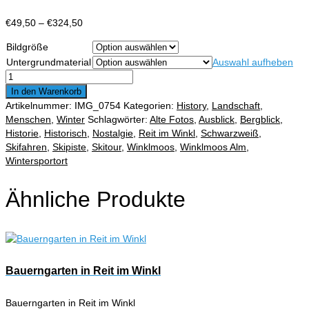
Preisspanne:
€
49,50
–
€
324,50
€49,50
Bildgröße
bis
Untergrundmaterial
Auswahl aufheben
€324,50
Zwei
Skifahrerinnen
In den Warenkorb
bei
Artikelnummer:
IMG_0754
Kategorien:
History
,
Landschaft
,
der
Menschen
,
Winter
Schlagwörter:
Alte Fotos
,
Ausblick
,
Bergblick
,
Rast
Historie
,
Historisch
,
Nostalgie
,
Reit im Winkl
,
Schwarzweiß
,
mit
Skifahren
,
Skipiste
,
Skitour
,
Winklmoos
,
Winklmoos Alm
,
Blick
Wintersportort
zum
Kaisergebirge
Ähnliche Produkte
Menge
Bauerngarten in Reit im Winkl
Bauerngarten in Reit im Winkl