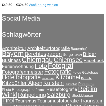
Optionen
Preisspanne:
Dieses
€
49,50
–
€
324,50
Ausführung wählen
können
€49,50
Produkt
auf
bis
weist
Social Media
der
€324,50
mehrere
Produktseite
Varianten
gewählt
auf.
werden
Schlagwörter
Die
Optionen
können
auf
Architektur
Architekturfotografie
Bauernhof
Bayern
der
Berchtesgaden
Bilder
Berge
Bericht
Produktseite
Chiemgau
Chiemsee
Business
Facebook
gewählt
Fotograf
Foto
Ferienwohnung
werden
Fotografie
Fotografenmeister
Fotos
Gästehaus
Kitzbühel
Hotelfotografie
instagram
Kitzbühl
Kitzbühler Alpen
Kufstein
Panorama
Landschaft
Reit im
Reisefotografie
Photographie
Photo
Portrait
Winkl
Salzburg
Ruhpolding
Stockklauser
Tirol
Traunstein
Tourismusfotografie
Tourismus
Wilder Kaiser