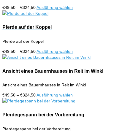
Preisspanne:
Dieses
€
49,50
–
€
324,50
Ausführung wählen
€49,50
Produkt
bis
weist
€324,50
mehrere
Pferde auf der Koppel
Varianten
auf.
Pferde auf der Koppel
Die
Optionen
Preisspanne:
Dieses
€
49,50
–
€
324,50
Ausführung wählen
können
€49,50
Produkt
auf
bis
weist
der
€324,50
mehrere
Ansicht eines Bauernhauses in Reit im Winkl
Produktseite
Varianten
gewählt
auf.
werden
Ansicht eines Bauernhauses in Reit im Winkl
Die
Optionen
Preisspanne:
Dieses
€
49,50
–
€
324,50
Ausführung wählen
können
€49,50
Produkt
auf
bis
weist
der
€324,50
mehrere
Pferdegespann bei der Vorbereitung
Produktseite
Varianten
gewählt
auf.
werden
Pferdegespann bei der Vorbereitung
Die