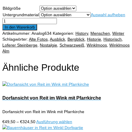
€49,50
Bildgröße
bis
Untergrundmaterial
Auswahl aufheben
€324,50
Skifahrer
auf
In den Warenkorb
der
Artikelnummer:
Analog634
Kategorien:
History
,
Menschen
,
Winter
Winklmoos
Schlagwörter:
Alte Fotos
,
Ausblick
,
Bergblick
,
Historie
,
Historisch
,
Alm
Loferer Steinberge
,
Nostalgie
,
Schwarzweiß
,
Winklmoos
,
Winklmoos
Menge
Alm
Ähnliche Produkte
Dorfansicht von Reit im Wink mit Pfarrkirche
Dorfansicht von Reit im Wink mit Pfarrkirche
Preisspanne:
Dieses
€
49,50
–
€
324,50
Ausführung wählen
€49,50
Produkt