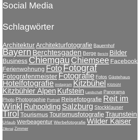
Social Media
der
€324,50
mehrere
Produktseite
Varianten
gewählt
auf.
werden
Schlagwörter
Die
Optionen
können
auf
Architektur
Architekturfotografie
Bauernhof
Bayern
der
Berchtesgaden
Bilder
Berge
Bericht
Produktseite
Chiemgau
Chiemsee
Business
Facebook
gewählt
Fotograf
Foto
Ferienwohnung
werden
Fotografie
Fotografenmeister
Fotos
Gästehaus
Kitzbühel
Hotelfotografie
instagram
Kitzbühl
Kitzbühler Alpen
Kufstein
Panorama
Landschaft
Reit im
Reisefotografie
Photographie
Photo
Portrait
Winkl
Salzburg
Ruhpolding
Stockklauser
Tirol
Traunstein
Tourismusfotografie
Tourismus
Wilder Kaiser
Werbeagentur
Urlaub
Werbefotografie
Zimmer
Zillertal