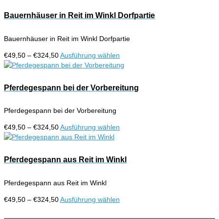
bis
weist
€324,50
mehrere
Bauernhäuser in Reit im Winkl Dorfpartie
Varianten
auf.
Bauernhäuser in Reit im Winkl Dorfpartie
Die
Optionen
Preisspanne:
Dieses
€
49,50
–
€
324,50
Ausführung wählen
können
€49,50
Produkt
auf
bis
weist
der
€324,50
mehrere
Pferdegespann bei der Vorbereitung
Produktseite
Varianten
gewählt
auf.
werden
Pferdegespann bei der Vorbereitung
Die
Optionen
Preisspanne:
Dieses
€
49,50
–
€
324,50
Ausführung wählen
können
€49,50
Produkt
auf
bis
weist
der
€324,50
mehrere
Pferdegespann aus Reit im Winkl
Produktseite
Varianten
gewählt
auf.
werden
Pferdegespann aus Reit im Winkl
Die
Optionen
Preisspanne:
Dieses
€
49,50
–
€
324,50
Ausführung wählen
können
€49,50
Produkt
auf
bis
weist