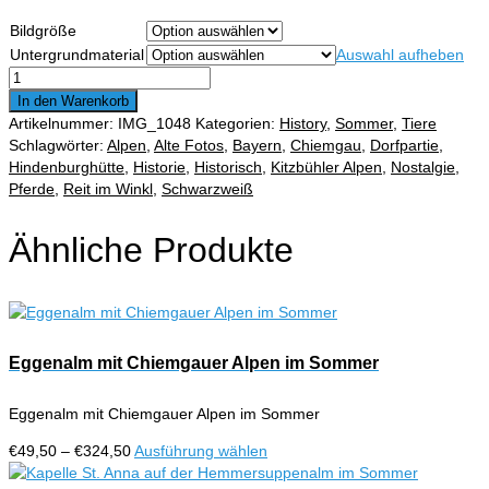
€49,50
Bildgröße
bis
Untergrundmaterial
Auswahl aufheben
€324,50
Pferdegespann
beim
In den Warenkorb
Holztransport
Artikelnummer:
IMG_1048
Kategorien:
History
,
Sommer
,
Tiere
Menge
Schlagwörter:
Alpen
,
Alte Fotos
,
Bayern
,
Chiemgau
,
Dorfpartie
,
Hindenburghütte
,
Historie
,
Historisch
,
Kitzbühler Alpen
,
Nostalgie
,
Pferde
,
Reit im Winkl
,
Schwarzweiß
Ähnliche Produkte
Eggenalm mit Chiemgauer Alpen im Sommer
Eggenalm mit Chiemgauer Alpen im Sommer
Preisspanne:
Dieses
€
49,50
–
€
324,50
Ausführung wählen
€49,50
Produkt