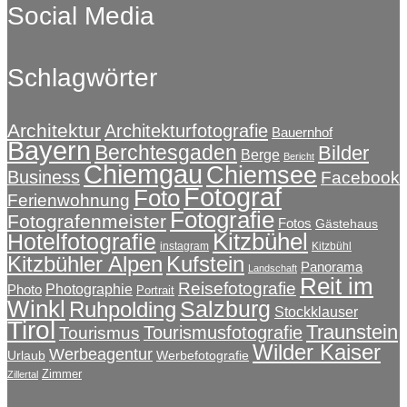
Social Media
der
€324,50
mehrere
Produktseite
Varianten
gewählt
auf.
werden
Schlagwörter
Die
Optionen
können
auf
Architektur
Architekturfotografie
Bauernhof
Bayern
der
Berchtesgaden
Bilder
Berge
Bericht
Produktseite
Chiemgau
Chiemsee
Business
Facebook
gewählt
Fotograf
Foto
Ferienwohnung
werden
Fotografie
Fotografenmeister
Fotos
Gästehaus
Kitzbühel
Hotelfotografie
instagram
Kitzbühl
Kitzbühler Alpen
Kufstein
Panorama
Landschaft
Reit im
Reisefotografie
Photographie
Photo
Portrait
Winkl
Salzburg
Ruhpolding
Stockklauser
Tirol
Traunstein
Tourismusfotografie
Tourismus
Wilder Kaiser
Werbeagentur
Urlaub
Werbefotografie
Zimmer
Zillertal