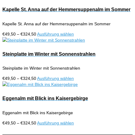
bis
weist
€324,50
mehrere
Kapelle St. Anna auf der Hemmersuppenalm im Sommer
Varianten
auf.
Kapelle St. Anna auf der Hemmersuppenalm im Sommer
Die
Optionen
Preisspanne:
Dieses
€
49,50
–
€
324,50
Ausführung wählen
können
€49,50
Produkt
auf
bis
weist
der
€324,50
mehrere
Steinplatte im Winter mit Sonnenstrahlen
Produktseite
Varianten
gewählt
auf.
werden
Steinplatte im Winter mit Sonnenstrahlen
Die
Optionen
Preisspanne:
Dieses
€
49,50
–
€
324,50
Ausführung wählen
können
€49,50
Produkt
auf
bis
weist
der
€324,50
mehrere
Eggenalm mit Blick ins Kaisergebirge
Produktseite
Varianten
gewählt
auf.
werden
Eggenalm mit Blick ins Kaisergebirge
Die
Optionen
Preisspanne:
Dieses
€
49,50
–
€
324,50
Ausführung wählen
können
€49,50
Produkt
auf
bis
weist