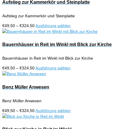
€324,50
mehrere
Aufstieg zur Kammerkör und Steinplatte
Produktseite
Varianten
gewählt
auf.
werden
Aufstieg zur Kammerkör und Steinplatte
Die
Optionen
Preisspanne:
Dieses
€
49,50
–
€
324,50
Ausführung wählen
können
€49,50
Produkt
auf
bis
weist
der
€324,50
mehrere
Bauernhäuser in Reit im Winkl mit Blick zur Kirche
Produktseite
Varianten
gewählt
auf.
werden
Bauernhäuser in Reit im Winkl mit Blick zur Kirche
Die
Optionen
Preisspanne:
Dieses
€
49,50
–
€
324,50
Ausführung wählen
können
€49,50
Produkt
auf
bis
weist
der
€324,50
mehrere
Benz Müller Anwesen
Produktseite
Varianten
gewählt
auf.
werden
Benz Müller Anwesen
Die
Optionen
Preisspanne:
Dieses
€
49,50
–
€
324,50
Ausführung wählen
können
€49,50
Produkt
auf
bis
weist
der
€324,50
mehrere