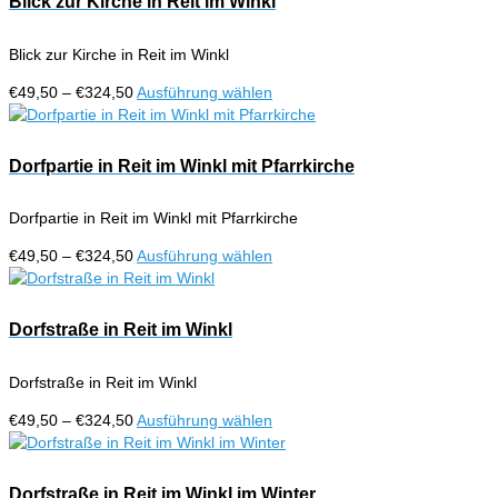
Blick zur Kirche in Reit im Winkl
Produktseite
Varianten
gewählt
auf.
werden
Blick zur Kirche in Reit im Winkl
Die
Optionen
Preisspanne:
Dieses
€
49,50
–
€
324,50
Ausführung wählen
können
€49,50
Produkt
auf
bis
weist
der
€324,50
mehrere
Dorfpartie in Reit im Winkl mit Pfarrkirche
Produktseite
Varianten
gewählt
auf.
werden
Dorfpartie in Reit im Winkl mit Pfarrkirche
Die
Optionen
Preisspanne:
Dieses
€
49,50
–
€
324,50
Ausführung wählen
können
€49,50
Produkt
auf
bis
weist
der
€324,50
mehrere
Dorfstraße in Reit im Winkl
Produktseite
Varianten
gewählt
auf.
werden
Dorfstraße in Reit im Winkl
Die
Optionen
Preisspanne:
Dieses
€
49,50
–
€
324,50
Ausführung wählen
können
€49,50
Produkt
auf
bis
weist
der
€324,50
mehrere
Dorfstraße in Reit im Winkl im Winter