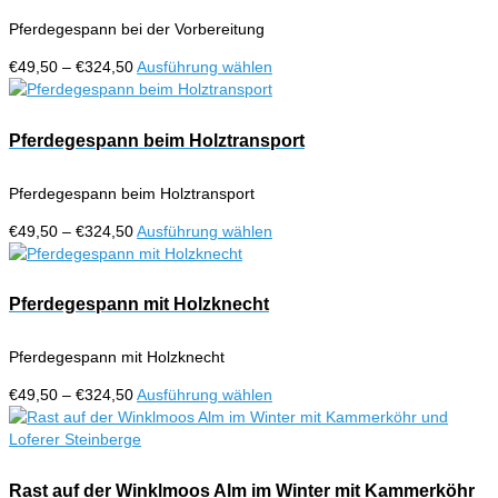
gewählt
auf.
werden
Pferdegespann bei der Vorbereitung
Die
Optionen
Preisspanne:
Dieses
€
49,50
–
€
324,50
Ausführung wählen
können
€49,50
Produkt
auf
bis
weist
der
€324,50
mehrere
Pferdegespann beim Holztransport
Produktseite
Varianten
gewählt
auf.
werden
Pferdegespann beim Holztransport
Die
Optionen
Preisspanne:
Dieses
€
49,50
–
€
324,50
Ausführung wählen
können
€49,50
Produkt
auf
bis
weist
der
€324,50
mehrere
Pferdegespann mit Holzknecht
Produktseite
Varianten
gewählt
auf.
werden
Pferdegespann mit Holzknecht
Die
Optionen
Preisspanne:
Dieses
€
49,50
–
€
324,50
Ausführung wählen
können
€49,50
Produkt
auf
bis
weist
der
€324,50
mehrere
Produktseite
Varianten
Rast auf der Winklmoos Alm im Winter mit Kammerköhr
gewählt