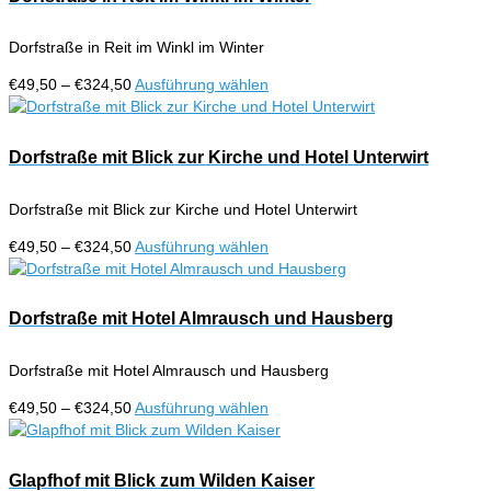
Produktseite
Varianten
gewählt
auf.
werden
Dorfstraße in Reit im Winkl im Winter
Die
Optionen
Preisspanne:
Dieses
€
49,50
–
€
324,50
Ausführung wählen
können
€49,50
Produkt
auf
bis
weist
der
€324,50
mehrere
Dorfstraße mit Blick zur Kirche und Hotel Unterwirt
Produktseite
Varianten
gewählt
auf.
werden
Dorfstraße mit Blick zur Kirche und Hotel Unterwirt
Die
Optionen
Preisspanne:
Dieses
€
49,50
–
€
324,50
Ausführung wählen
können
€49,50
Produkt
auf
bis
weist
der
€324,50
mehrere
Dorfstraße mit Hotel Almrausch und Hausberg
Produktseite
Varianten
gewählt
auf.
werden
Dorfstraße mit Hotel Almrausch und Hausberg
Die
Optionen
Preisspanne:
Dieses
€
49,50
–
€
324,50
Ausführung wählen
können
€49,50
Produkt
auf
bis
weist
der
€324,50
mehrere
Glapfhof mit Blick zum Wilden Kaiser
Produktseite