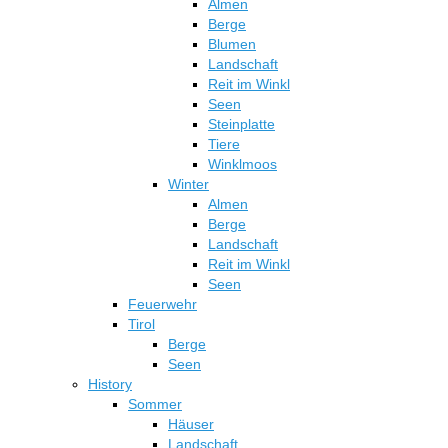
Almen
der
Berge
Produktseite
Blumen
gewählt
Landschaft
werden
Reit im Winkl
Seen
Steinplatte
Tiere
Winklmoos
Winter
Almen
Berge
Landschaft
Reit im Winkl
Seen
Feuerwehr
Tirol
Berge
Seen
History
Sommer
Häuser
Landschaft