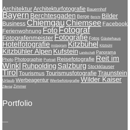
Architektur
Architekturfotografie
Bauernhof
Bayern
Berchtesgaden
Bilder
Berge
Bericht
Chiemgau
Chiemsee
Business
Facebook
Fotograf
Foto
Ferienwohnung
Fotografie
Fotografenmeister
Fotos
Gästehaus
Kitzbühel
Hotelfotografie
instagram
Kitzbühl
Kitzbühler Alpen
Kufstein
Panorama
Landschaft
Reit im
Reisefotografie
Photographie
Photo
Portrait
Winkl
Salzburg
Ruhpolding
Stockklauser
Tirol
Traunstein
Tourismusfotografie
Tourismus
Wilder Kaiser
Werbeagentur
Urlaub
Werbefotografie
Zimmer
Zillertal
Portfolio