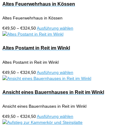
Altes Feuerwehrhaus in Kössen
Altes Feuerwehrhaus in Kössen
Preisspanne:
Dieses
€
49,50
–
€
324,50
Ausführung wählen
€49,50
Produkt
bis
weist
€324,50
mehrere
Altes Postamt in Reit im Winkl
Varianten
auf.
Altes Postamt in Reit im Winkl
Die
Optionen
Preisspanne:
Dieses
€
49,50
–
€
324,50
Ausführung wählen
können
€49,50
Produkt
auf
bis
weist
der
€324,50
mehrere
Ansicht eines Bauernhauses in Reit im Winkl
Produktseite
Varianten
gewählt
auf.
werden
Ansicht eines Bauernhauses in Reit im Winkl
Die
Optionen
Preisspanne:
Dieses
€
49,50
–
€
324,50
Ausführung wählen
können
€49,50
Produkt
auf
bis
weist
der