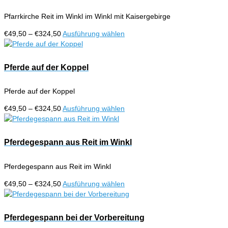
gewählt
auf.
werden
Pfarrkirche Reit im Winkl im Winkl mit Kaisergebirge
Die
Optionen
Preisspanne:
Dieses
€
49,50
–
€
324,50
Ausführung wählen
können
€49,50
Produkt
auf
bis
weist
der
€324,50
mehrere
Pferde auf der Koppel
Produktseite
Varianten
gewählt
auf.
werden
Pferde auf der Koppel
Die
Optionen
Preisspanne:
Dieses
€
49,50
–
€
324,50
Ausführung wählen
können
€49,50
Produkt
auf
bis
weist
der
€324,50
mehrere
Pferdegespann aus Reit im Winkl
Produktseite
Varianten
gewählt
auf.
werden
Pferdegespann aus Reit im Winkl
Die
Optionen
Preisspanne:
Dieses
€
49,50
–
€
324,50
Ausführung wählen
können
€49,50
Produkt
auf
bis
weist
der
€324,50
mehrere
Pferdegespann bei der Vorbereitung
Produktseite
Varianten