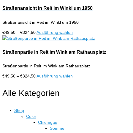
bis
weist
der
€324,50
mehrere
Straßenansicht in Reit im Winkl um 1950
Produktseite
Varianten
gewählt
auf.
werden
Straßenansicht in Reit im Winkl um 1950
Die
Optionen
Preisspanne:
Dieses
€
49,50
–
€
324,50
Ausführung wählen
können
€49,50
Produkt
auf
bis
weist
der
€324,50
mehrere
Straßenpartie in Reit im Wink am Rathausplatz
Produktseite
Varianten
gewählt
auf.
werden
Straßenpartie in Reit im Wink am Rathausplatz
Die
Optionen
Preisspanne:
Dieses
€
49,50
–
€
324,50
Ausführung wählen
können
€49,50
Produkt
auf
bis
weist
Alle Kategorien
der
€324,50
mehrere
Produktseite
Varianten
gewählt
auf.
werden
Shop
Die
Color
Optionen
Chiemgau
können
Sommer
auf