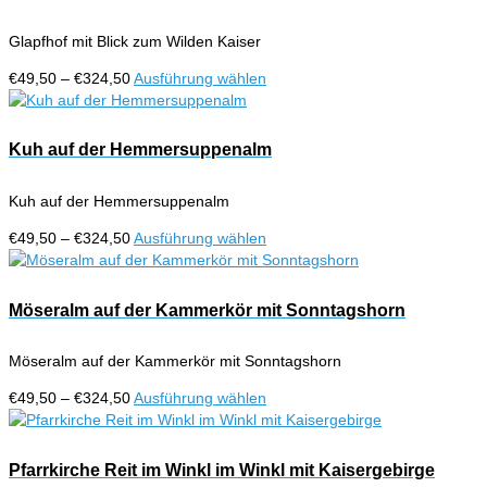
Varianten
gewählt
auf.
werden
Glapfhof mit Blick zum Wilden Kaiser
Die
Optionen
Preisspanne:
Dieses
€
49,50
–
€
324,50
Ausführung wählen
können
€49,50
Produkt
auf
bis
weist
der
€324,50
mehrere
Kuh auf der Hemmersuppenalm
Produktseite
Varianten
gewählt
auf.
werden
Kuh auf der Hemmersuppenalm
Die
Optionen
Preisspanne:
Dieses
€
49,50
–
€
324,50
Ausführung wählen
können
€49,50
Produkt
auf
bis
weist
der
€324,50
mehrere
Möseralm auf der Kammerkör mit Sonntagshorn
Produktseite
Varianten
gewählt
auf.
werden
Möseralm auf der Kammerkör mit Sonntagshorn
Die
Optionen
Preisspanne:
Dieses
€
49,50
–
€
324,50
Ausführung wählen
können
€49,50
Produkt
auf
bis
weist
der
€324,50
mehrere
Pfarrkirche Reit im Winkl im Winkl mit Kaisergebirge
Produktseite
Varianten