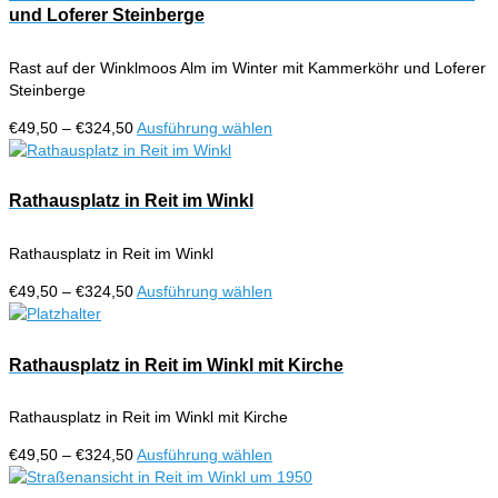
auf.
und Loferer Steinberge
werden
Die
Optionen
Rast auf der Winklmoos Alm im Winter mit Kammerköhr und Loferer
können
Steinberge
auf
der
Preisspanne:
Dieses
€
49,50
–
€
324,50
Ausführung wählen
Produktseite
€49,50
Produkt
gewählt
bis
weist
werden
€324,50
mehrere
Rathausplatz in Reit im Winkl
Varianten
auf.
Rathausplatz in Reit im Winkl
Die
Optionen
Preisspanne:
Dieses
€
49,50
–
€
324,50
Ausführung wählen
können
€49,50
Produkt
auf
bis
weist
der
€324,50
mehrere
Rathausplatz in Reit im Winkl mit Kirche
Produktseite
Varianten
gewählt
auf.
werden
Rathausplatz in Reit im Winkl mit Kirche
Die
Optionen
Preisspanne:
Dieses
€
49,50
–
€
324,50
Ausführung wählen
können
€49,50
Produkt
auf