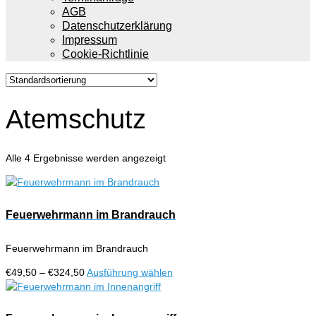
AGB
Datenschutzerklärung
Impressum
Cookie-Richtlinie
Atemschutz
Alle 4 Ergebnisse werden angezeigt
Feuerwehrmann im Brandrauch
Feuerwehrmann im Brandrauch
Preisspanne:
Dieses
€
49,50
–
€
324,50
Ausführung wählen
€49,50
Produkt
bis
weist
€324,50
mehrere