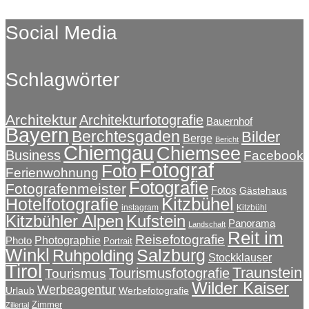
Social Media
Schlagwörter
Architektur
Architekturfotografie
Bauernhof
Bayern
Berchtesgaden
Bilder
Berge
Bericht
Chiemgau
Chiemsee
Business
Facebook
Fotograf
Foto
Ferienwohnung
Fotografie
Fotografenmeister
Fotos
Gästehaus
Kitzbühel
Hotelfotografie
instagram
Kitzbühl
Kitzbühler Alpen
Kufstein
Panorama
Landschaft
Reit im
Reisefotografie
Photographie
Photo
Portrait
Winkl
Salzburg
Ruhpolding
Stockklauser
Tirol
Traunstein
Tourismusfotografie
Tourismus
Wilder Kaiser
Werbeagentur
Urlaub
Werbefotografie
Zimmer
Zillertal