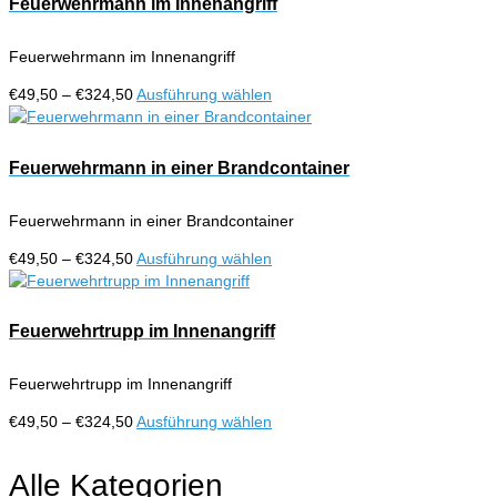
Feuerwehrmann im Innenangriff
Varianten
auf.
Feuerwehrmann im Innenangriff
Die
Optionen
Preisspanne:
Dieses
€
49,50
–
€
324,50
Ausführung wählen
können
€49,50
Produkt
auf
bis
weist
der
€324,50
mehrere
Feuerwehrmann in einer Brandcontainer
Produktseite
Varianten
gewählt
auf.
werden
Feuerwehrmann in einer Brandcontainer
Die
Optionen
Preisspanne:
Dieses
€
49,50
–
€
324,50
Ausführung wählen
können
€49,50
Produkt
auf
bis
weist
der
€324,50
mehrere
Feuerwehrtrupp im Innenangriff
Produktseite
Varianten
gewählt
auf.
werden
Feuerwehrtrupp im Innenangriff
Die
Optionen
Preisspanne:
Dieses
€
49,50
–
€
324,50
Ausführung wählen
können
€49,50
Produkt
auf
bis
weist
Alle Kategorien
der
€324,50
mehrere