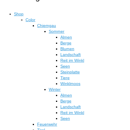
Produktseite
Varianten
gewählt
auf.
werden
Shop
Die
Color
Optionen
Chiemgau
können
Sommer
auf
Almen
der
Berge
Produktseite
Blumen
gewählt
Landschaft
werden
Reit im Winkl
Seen
Steinplatte
Tiere
Winklmoos
Winter
Almen
Berge
Landschaft
Reit im Winkl
Seen
Feuerwehr