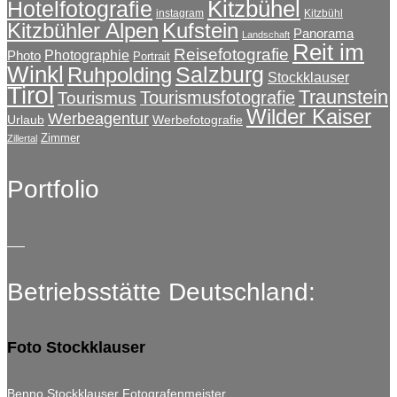
Kitzbühel
Hotelfotografie
instagram
Kitzbühl
Kitzbühler Alpen
Kufstein
Panorama
Landschaft
Reit im
Reisefotografie
Photographie
Photo
Portrait
Winkl
Salzburg
Ruhpolding
Stockklauser
Tirol
Traunstein
Tourismusfotografie
Tourismus
Wilder Kaiser
Werbeagentur
Urlaub
Werbefotografie
Zimmer
Zillertal
Portfolio
Betriebsstätte Deutschland:
Foto Stockklauser
Benno Stockklauser Fotografenmeister