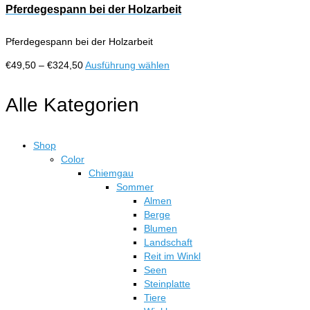
Pferdegespann bei der Holzarbeit
Pferdegespann bei der Holzarbeit
Preisspanne:
Dieses
€
49,50
–
€
324,50
Ausführung wählen
€49,50
Produkt
bis
weist
Alle Kategorien
€324,50
mehrere
Varianten
auf.
Shop
Die
Color
Optionen
Chiemgau
können
Sommer
auf
Almen
der
Berge
Produktseite
Blumen
gewählt
Landschaft
werden
Reit im Winkl
Seen
Steinplatte
Tiere