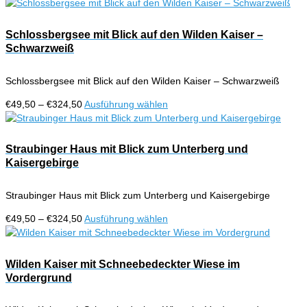
€49,50
Produkt
auf
bis
weist
der
€324,50
mehrere
Schlossbergsee mit Blick auf den Wilden Kaiser –
Produktseite
Varianten
Schwarzweiß
gewählt
auf.
werden
Die
Schlossbergsee mit Blick auf den Wilden Kaiser – Schwarzweiß
Optionen
können
Preisspanne:
Dieses
€
49,50
–
€
324,50
Ausführung wählen
auf
€49,50
Produkt
der
bis
weist
Produktseite
€324,50
mehrere
Straubinger Haus mit Blick zum Unterberg und
gewählt
Varianten
Kaisergebirge
werden
auf.
Die
Straubinger Haus mit Blick zum Unterberg und Kaisergebirge
Optionen
können
Preisspanne:
Dieses
€
49,50
–
€
324,50
Ausführung wählen
auf
€49,50
Produkt
der
bis
weist
Produktseite
€324,50
mehrere
Wilden Kaiser mit Schneebedeckter Wiese im
gewählt
Varianten
Vordergrund
werden
auf.
Die