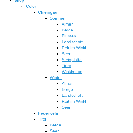
Shop
Die
Color
Optionen
Chiemgau
können
Sommer
auf
Almen
der
Berge
Produktseite
Blumen
gewählt
Landschaft
werden
Reit im Winkl
Seen
Steinplatte
Tiere
Winklmoos
Winter
Almen
Berge
Landschaft
Reit im Winkl
Seen
Feuerwehr
Tirol
Berge
Seen