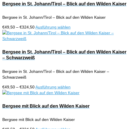
Bergsee in St. Johann/Tirol – Blick auf den Wilden Kaiser
Bergsee in St. Johann/Tirol – Blick auf den Wilden Kaiser
Preisspanne:
Dieses
€
49,50
–
€
324,50
Ausführung wählen
€49,50
Produkt
bis
weist
€324,50
mehrere
Varianten
Bergsee in St. Johann/Tirol – Blick auf den Wilden Kaiser
auf.
– Schwarzweiß
Die
Optionen
Bergsee in St. Johann/Tirol – Blick auf den Wilden Kaiser –
können
Schwarzweiß
auf
der
Preisspanne:
Dieses
€
49,50
–
€
324,50
Ausführung wählen
Produktseite
€49,50
Produkt
gewählt
bis
weist
werden
€324,50
mehrere
Bergsee mit Blick auf den Wilden Kaiser
Varianten
auf.
Bergsee mit Blick auf den Wilden Kaiser
Die
Optionen