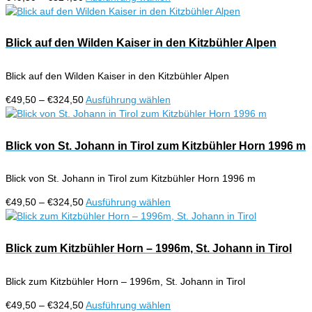
können
€49,50
Produkt
auf
bis
weist
der
€324,50
mehrere
Blick auf den Wilden Kaiser in den Kitzbühler Alpen
Produktseite
Varianten
gewählt
auf.
werden
Blick auf den Wilden Kaiser in den Kitzbühler Alpen
Die
Optionen
Preisspanne:
Dieses
€
49,50
–
€
324,50
Ausführung wählen
können
€49,50
Produkt
auf
bis
weist
der
€324,50
mehrere
Blick von St. Johann in Tirol zum Kitzbühler Horn 1996 m
Produktseite
Varianten
gewählt
auf.
werden
Blick von St. Johann in Tirol zum Kitzbühler Horn 1996 m
Die
Optionen
Preisspanne:
Dieses
€
49,50
–
€
324,50
Ausführung wählen
können
€49,50
Produkt
auf
bis
weist
der
€324,50
mehrere
Blick zum Kitzbühler Horn – 1996m, St. Johann in Tirol
Produktseite
Varianten
gewählt
auf.
werden
Blick zum Kitzbühler Horn – 1996m, St. Johann in Tirol
Die
Optionen
Preisspanne:
Dieses
€
49,50
–
€
324,50
Ausführung wählen