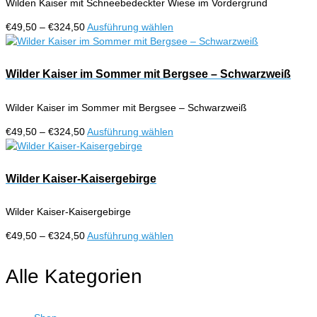
Wilden Kaiser mit Schneebedeckter Wiese im Vordergrund
Optionen
können
Preisspanne:
Dieses
€
49,50
–
€
324,50
Ausführung wählen
auf
€49,50
Produkt
der
bis
weist
Produktseite
€324,50
mehrere
Wilder Kaiser im Sommer mit Bergsee – Schwarzweiß
gewählt
Varianten
werden
auf.
Wilder Kaiser im Sommer mit Bergsee – Schwarzweiß
Die
Optionen
Preisspanne:
Dieses
€
49,50
–
€
324,50
Ausführung wählen
können
€49,50
Produkt
auf
bis
weist
der
€324,50
mehrere
Wilder Kaiser-Kaisergebirge
Produktseite
Varianten
gewählt
auf.
werden
Wilder Kaiser-Kaisergebirge
Die
Optionen
Preisspanne:
Dieses
€
49,50
–
€
324,50
Ausführung wählen
können
€49,50
Produkt
auf
bis
weist
Alle Kategorien
der
€324,50
mehrere
Produktseite
Varianten
gewählt
auf.
werden