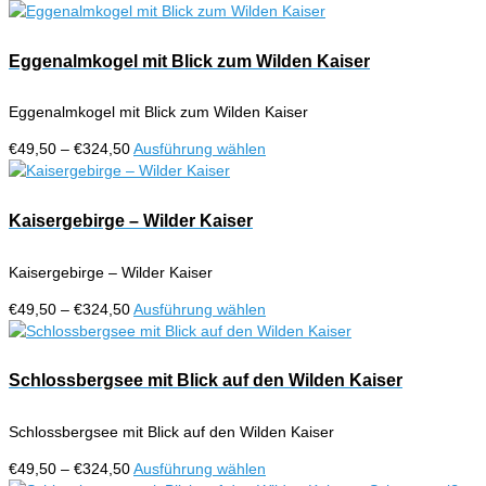
können
€49,50
Produkt
auf
bis
weist
der
€324,50
mehrere
Eggenalmkogel mit Blick zum Wilden Kaiser
Produktseite
Varianten
gewählt
auf.
werden
Eggenalmkogel mit Blick zum Wilden Kaiser
Die
Optionen
Preisspanne:
Dieses
€
49,50
–
€
324,50
Ausführung wählen
können
€49,50
Produkt
auf
bis
weist
der
€324,50
mehrere
Kaisergebirge – Wilder Kaiser
Produktseite
Varianten
gewählt
auf.
werden
Kaisergebirge – Wilder Kaiser
Die
Optionen
Preisspanne:
Dieses
€
49,50
–
€
324,50
Ausführung wählen
können
€49,50
Produkt
auf
bis
weist
der
€324,50
mehrere
Schlossbergsee mit Blick auf den Wilden Kaiser
Produktseite
Varianten
gewählt
auf.
werden
Schlossbergsee mit Blick auf den Wilden Kaiser
Die
Optionen
Preisspanne:
Dieses
€
49,50
–
€
324,50
Ausführung wählen
können