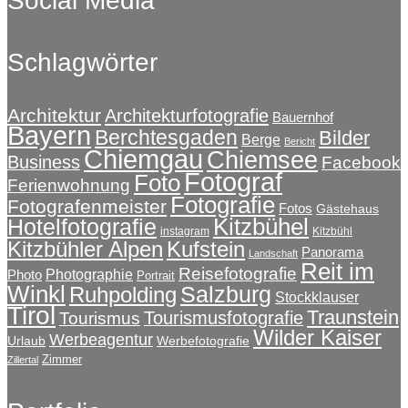
Social Media
Schlagwörter
Architektur
Architekturfotografie
Bauernhof
Bayern
Berchtesgaden
Bilder
Berge
Bericht
Chiemgau
Chiemsee
Business
Facebook
Fotograf
Foto
Ferienwohnung
Fotografie
Fotografenmeister
Fotos
Gästehaus
Kitzbühel
Hotelfotografie
instagram
Kitzbühl
Kitzbühler Alpen
Kufstein
Panorama
Landschaft
Reit im
Reisefotografie
Photographie
Photo
Portrait
Winkl
Salzburg
Ruhpolding
Stockklauser
Tirol
Traunstein
Tourismusfotografie
Tourismus
Wilder Kaiser
Werbeagentur
Urlaub
Werbefotografie
Zimmer
Zillertal