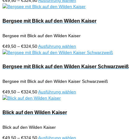
Preisspanne:
Dieses
€
49,50
–
€
324,50
Ausführung wählen
können
€49,50
Produkt
auf
bis
weist
der
€324,50
mehrere
Bergsee mit Blick auf den Wilden Kaiser
Produktseite
Varianten
gewählt
auf.
werden
Bergsee mit Blick auf den Wilden Kaiser
Die
Optionen
Preisspanne:
Dieses
€
49,50
–
€
324,50
Ausführung wählen
können
€49,50
Produkt
auf
bis
weist
der
€324,50
mehrere
Bergsee mit Blick auf den Wilden Kaiser Schwarzweiß
Produktseite
Varianten
gewählt
auf.
werden
Bergsee mit Blick auf den Wilden Kaiser Schwarzweiß
Die
Optionen
Preisspanne:
Dieses
€
49,50
–
€
324,50
Ausführung wählen
können
€49,50
Produkt
auf
bis
weist
der
€324,50
mehrere
Blick auf den Wilden Kaiser
Produktseite
Varianten
gewählt
auf.
werden
Blick auf den Wilden Kaiser
Die
Optionen
Preisspanne:
Dieses
€
49,50
–
€
324,50
Ausführung wählen