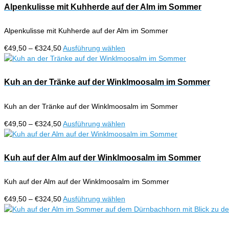
Alpenkulisse mit Kuhherde auf der Alm im Sommer
Alpenkulisse mit Kuhherde auf der Alm im Sommer
Preisspanne:
Dieses
€
49,50
–
€
324,50
Ausführung wählen
€49,50
Produkt
bis
weist
€324,50
mehrere
Kuh an der Tränke auf der Winklmoosalm im Sommer
Varianten
auf.
Kuh an der Tränke auf der Winklmoosalm im Sommer
Die
Optionen
Preisspanne:
Dieses
€
49,50
–
€
324,50
Ausführung wählen
können
€49,50
Produkt
auf
bis
weist
der
€324,50
mehrere
Kuh auf der Alm auf der Winklmoosalm im Sommer
Produktseite
Varianten
gewählt
auf.
werden
Kuh auf der Alm auf der Winklmoosalm im Sommer
Die
Optionen
Preisspanne:
Dieses
€
49,50
–
€
324,50
Ausführung wählen
können
€49,50
Produkt
auf
bis
weist
der