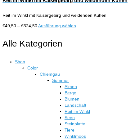
Reit im Winkl mit Kaisergebirg und weidenden Kühen
Produktseite
Varianten
gewählt
auf.
werden
Reit im Winkl mit Kaisergebirg und weidenden Kühen
Die
Optionen
Preisspanne:
Dieses
€
49,50
–
€
324,50
Ausführung wählen
können
€49,50
Produkt
auf
bis
weist
Alle Kategorien
der
€324,50
mehrere
Produktseite
Varianten
gewählt
auf.
werden
Shop
Die
Color
Optionen
Chiemgau
können
Sommer
auf
Almen
der
Berge
Produktseite
Blumen
gewählt
Landschaft
werden
Reit im Winkl
Seen
Steinplatte
Tiere
Winklmoos