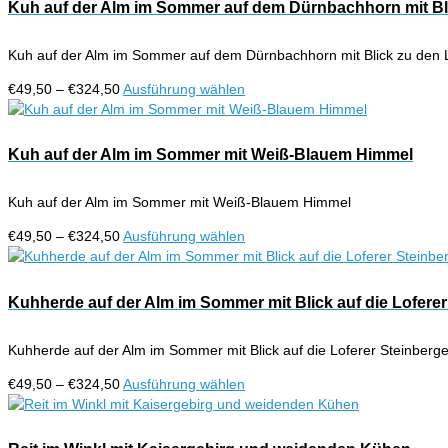
€324,50
mehrere
Kuh auf der Alm im Sommer auf dem Dürnbachhorn mit Bli
Produktseite
Varianten
gewählt
auf.
werden
Kuh auf der Alm im Sommer auf dem Dürnbachhorn mit Blick zu den 
Die
Optionen
Preisspanne:
Dieses
€
49,50
–
€
324,50
Ausführung wählen
können
€49,50
Produkt
auf
bis
weist
der
€324,50
mehrere
Kuh auf der Alm im Sommer mit Weiß-Blauem Himmel
Produktseite
Varianten
gewählt
auf.
werden
Kuh auf der Alm im Sommer mit Weiß-Blauem Himmel
Die
Optionen
Preisspanne:
Dieses
€
49,50
–
€
324,50
Ausführung wählen
können
€49,50
Produkt
auf
bis
weist
der
€324,50
mehrere
Kuhherde auf der Alm im Sommer mit Blick auf die Loferer
Produktseite
Varianten
gewählt
auf.
werden
Kuhherde auf der Alm im Sommer mit Blick auf die Loferer Steinberg
Die
Optionen
Preisspanne:
Dieses
€
49,50
–
€
324,50
Ausführung wählen
können
€49,50
Produkt
auf
bis
weist
der
€324,50
mehrere