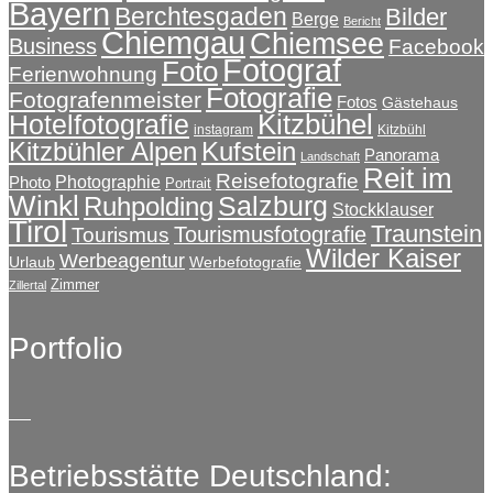
Bayern
Berchtesgaden
Bilder
Berge
Bericht
Chiemgau
Chiemsee
Business
Facebook
Fotograf
Foto
Ferienwohnung
Fotografie
Fotografenmeister
Fotos
Gästehaus
Kitzbühel
Hotelfotografie
instagram
Kitzbühl
Kitzbühler Alpen
Kufstein
Panorama
Landschaft
Reit im
Reisefotografie
Photographie
Photo
Portrait
Winkl
Salzburg
Ruhpolding
Stockklauser
Tirol
Traunstein
Tourismusfotografie
Tourismus
Wilder Kaiser
Werbeagentur
Urlaub
Werbefotografie
Zimmer
Zillertal
Portfolio
Betriebsstätte Deutschland: