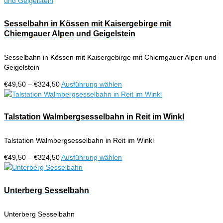
bis
weist
der
€324,50
mehrere
Produktseite
Varianten
Sesselbahn in Kössen mit Kaisergebirge mit
gewählt
auf.
Chiemgauer Alpen und Geigelstein
werden
Die
Optionen
Sesselbahn in Kössen mit Kaisergebirge mit Chiemgauer Alpen und
können
Geigelstein
auf
der
Preisspanne:
Dieses
€
49,50
–
€
324,50
Ausführung wählen
Produktseite
€49,50
Produkt
gewählt
bis
weist
werden
€324,50
mehrere
Talstation Walmbergsesselbahn in Reit im Winkl
Varianten
auf.
Talstation Walmbergsesselbahn in Reit im Winkl
Die
Optionen
Preisspanne:
Dieses
€
49,50
–
€
324,50
Ausführung wählen
können
€49,50
Produkt
auf
bis
weist
der
€324,50
mehrere
Unterberg Sesselbahn
Produktseite
Varianten
gewählt
auf.
werden
Unterberg Sesselbahn
Die