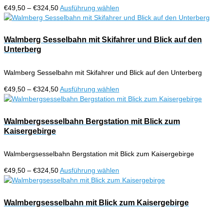
Optionen
Preisspanne:
Dieses
€
49,50
–
€
324,50
Ausführung wählen
können
€49,50
Produkt
auf
bis
weist
der
€324,50
mehrere
Walmberg Sesselbahn mit Skifahrer und Blick auf den
Produktseite
Varianten
Unterberg
gewählt
auf.
werden
Die
Walmberg Sesselbahn mit Skifahrer und Blick auf den Unterberg
Optionen
können
Preisspanne:
Dieses
€
49,50
–
€
324,50
Ausführung wählen
auf
€49,50
Produkt
der
bis
weist
Produktseite
€324,50
mehrere
Walmbergsesselbahn Bergstation mit Blick zum
gewählt
Varianten
Kaisergebirge
werden
auf.
Die
Walmbergsesselbahn Bergstation mit Blick zum Kaisergebirge
Optionen
können
Preisspanne:
Dieses
€
49,50
–
€
324,50
Ausführung wählen
auf
€49,50
Produkt
der
bis
weist
Produktseite
€324,50
mehrere
Walmbergsesselbahn mit Blick zum Kaisergebirge
gewählt
Varianten
werden