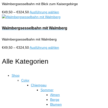
auf.
Walmbergsesselbahn mit Blick zum Kaisergebirge
Die
Optionen
Preisspanne:
Dieses
€
49,50
–
€
324,50
Ausführung wählen
können
€49,50
Produkt
auf
bis
weist
der
€324,50
mehrere
Walmbergsesselbahn mit Walmberg
Produktseite
Varianten
gewählt
auf.
werden
Walmbergsesselbahn mit Walmberg
Die
Optionen
Preisspanne:
Dieses
€
49,50
–
€
324,50
Ausführung wählen
können
€49,50
Produkt
auf
bis
weist
Alle Kategorien
der
€324,50
mehrere
Produktseite
Varianten
gewählt
auf.
werden
Shop
Die
Color
Optionen
Chiemgau
können
Sommer
auf
Almen
der
Berge
Produktseite
Blumen
gewählt