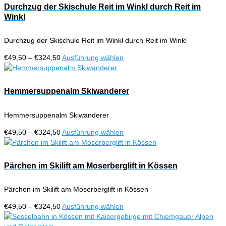
Durchzug der Skischule Reit im Winkl durch Reit im
Winkl
Durchzug der Skischule Reit im Winkl durch Reit im Winkl
Preisspanne:
Dieses
€
49,50
–
€
324,50
Ausführung wählen
€49,50
Produkt
bis
weist
€324,50
mehrere
Hemmersuppenalm Skiwanderer
Varianten
auf.
Hemmersuppenalm Skiwanderer
Die
Optionen
Preisspanne:
Dieses
€
49,50
–
€
324,50
Ausführung wählen
können
€49,50
Produkt
auf
bis
weist
der
€324,50
mehrere
Pärchen im Skilift am Moserberglift in Kössen
Produktseite
Varianten
gewählt
auf.
werden
Pärchen im Skilift am Moserberglift in Kössen
Die
Optionen
Preisspanne:
Dieses
€
49,50
–
€
324,50
Ausführung wählen
können
€49,50
Produkt
auf