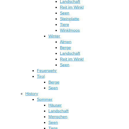
Landschaft
werden
Reit im Winkl
Seen
Steinplatte
Tiere
Winklmoos
Winter
Almen
Berge
Landschaft
Reit im Winkl
Seen
Feuerwehr
Tirol
Berge
Seen
History
Sommer
Häuser
Landschaft
Menschen
Seen
Tiere