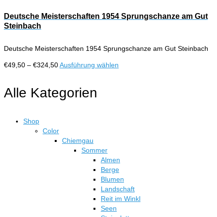
Deutsche Meisterschaften 1954 Sprungschanze am Gut
Steinbach
Deutsche Meisterschaften 1954 Sprungschanze am Gut Steinbach
Preisspanne:
Dieses
€
49,50
–
€
324,50
Ausführung wählen
€49,50
Produkt
bis
weist
Alle Kategorien
€324,50
mehrere
Varianten
auf.
Shop
Die
Color
Optionen
Chiemgau
können
Sommer
auf
Almen
der
Berge
Produktseite
Blumen
gewählt
Landschaft
werden
Reit im Winkl
Seen