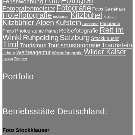
Fotograf
Foto
Ferienwohnung
Fotografie
Fotografenmeister
Fotos
Gästehaus
Kitzbühel
Hotelfotografie
instagram
Kitzbühl
Kitzbühler Alpen
Kufstein
Panorama
Landschaft
Reit im
Reisefotografie
Photographie
Photo
Portrait
Winkl
Salzburg
Ruhpolding
Stockklauser
Tirol
Traunstein
Tourismusfotografie
Tourismus
Wilder Kaiser
Werbeagentur
Urlaub
Werbefotografie
Zimmer
Zillertal
Portfolio
Betriebsstätte Deutschland:
Foto Stockklauser