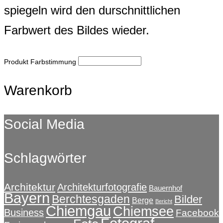
spiegeln wird den durschnittlichen
Farbwert des Bildes wieder.
Produkt Farbstimmung
Warenkorb
Social Media
Schlagwörter
Architektur
Architekturfotografie
Bauernhof
Bayern
Berchtesgaden
Bilder
Berge
Bericht
Chiemgau
Chiemsee
Business
Facebook