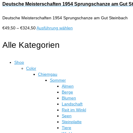
Deutsche Meisterschaften 1954 Sprungschanze am Gut S
Deutsche Meisterschaften 1954 Sprungschanze am Gut Steinbach
Preisspanne:
Dieses
€
49,50
–
€
324,50
Ausführung wählen
€49,50
Produkt
bis
weist
Alle Kategorien
€324,50
mehrere
Varianten
auf.
Shop
Die
Color
Optionen
Chiemgau
können
Sommer
auf
Almen
der
Berge
Produktseite
Blumen
gewählt
Landschaft
werden
Reit im Winkl
Seen
Steinplatte
Tiere