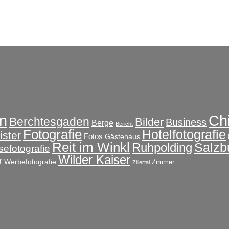
Ch
n
Berchtesgaden
Bilder
Business
Berge
Bericht
Fotografie
Hotelfotografie
ster
Fotos
Gästehaus
Reit im Winkl
Salzb
Ruhpolding
sefotografie
Wilder Kaiser
r
Werbefotografie
Zimmer
Zillertal