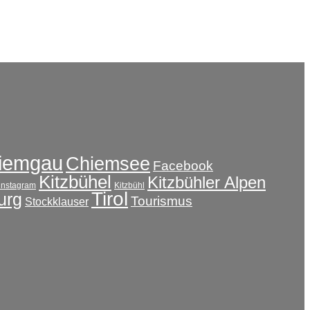
iemgau
Chiemsee
Facebook
Kitzbühel
Kitzbühler Alpen
instagram
Kitzbühl
Tirol
urg
Tourismus
Stockklauser