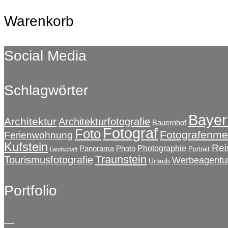
Warenkorb
Social Media
Schlagwörter
Bayer
Architektur
Architekturfotografie
Bauernhof
Fotograf
Foto
Fotografenmei
Ferienwohnung
Kufstein
Rei
Photographie
Panorama
Photo
Portrait
Landschaft
Traunstein
Tourismusfotografie
Werbeagentu
Urlaub
Portfolio