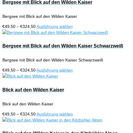
€324,50
mehrere
Bergsee mit Blick auf den Wilden Kaiser
Produktseite
Varianten
gewählt
auf.
werden
Bergsee mit Blick auf den Wilden Kaiser
Die
Optionen
Preisspanne:
Dieses
€
49,50
–
€
324,50
Ausführung wählen
können
€49,50
Produkt
auf
bis
weist
der
€324,50
mehrere
Bergsee mit Blick auf den Wilden Kaiser Schwarzweiß
Produktseite
Varianten
gewählt
auf.
werden
Bergsee mit Blick auf den Wilden Kaiser Schwarzweiß
Die
Optionen
Preisspanne:
Dieses
€
49,50
–
€
324,50
Ausführung wählen
können
€49,50
Produkt
auf
bis
weist
der
€324,50
mehrere
Blick auf den Wilden Kaiser
Produktseite
Varianten
gewählt
auf.
werden
Blick auf den Wilden Kaiser
Die
Optionen
Preisspanne:
Dieses
€
49,50
–
€
324,50
Ausführung wählen
können
€49,50
Produkt
auf
bis
weist
der
€324,50
mehrere