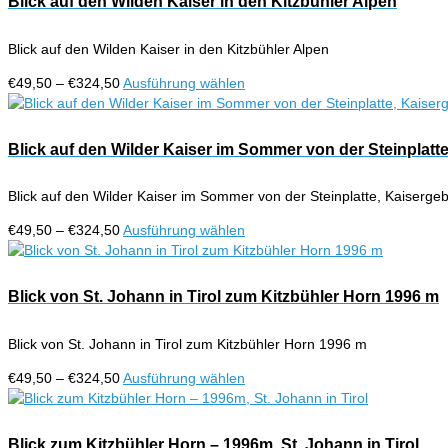
Blick auf den Wilden Kaiser in den Kitzbühler Alpen
Produktseite
Varianten
gewählt
auf.
werden
Blick auf den Wilden Kaiser in den Kitzbühler Alpen
Die
Optionen
Preisspanne:
Dieses
€
49,50
–
€
324,50
Ausführung wählen
können
€49,50
Produkt
auf
bis
weist
der
€324,50
mehrere
Blick auf den Wilder Kaiser im Sommer von der Steinplatt
Produktseite
Varianten
gewählt
auf.
werden
Blick auf den Wilder Kaiser im Sommer von der Steinplatte, Kaisergeb
Die
Optionen
Preisspanne:
Dieses
€
49,50
–
€
324,50
Ausführung wählen
können
€49,50
Produkt
auf
bis
weist
der
€324,50
mehrere
Blick von St. Johann in Tirol zum Kitzbühler Horn 1996 m
Produktseite
Varianten
gewählt
auf.
werden
Blick von St. Johann in Tirol zum Kitzbühler Horn 1996 m
Die
Optionen
Preisspanne:
Dieses
€
49,50
–
€
324,50
Ausführung wählen
können
€49,50
Produkt
auf
bis
weist
der
€324,50
mehrere
Blick zum Kitzbühler Horn – 1996m, St. Johann in Tirol