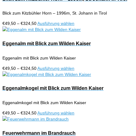
Produktseite
Varianten
gewählt
auf.
werden
Blick zum Kitzbühler Horn – 1996m, St. Johann in Tirol
Die
Optionen
Preisspanne:
Dieses
€
49,50
–
€
324,50
Ausführung wählen
können
€49,50
Produkt
auf
bis
weist
der
€324,50
mehrere
Eggenalm mit Blick zum Wilden Kaiser
Produktseite
Varianten
gewählt
auf.
werden
Eggenalm mit Blick zum Wilden Kaiser
Die
Optionen
Preisspanne:
Dieses
€
49,50
–
€
324,50
Ausführung wählen
können
€49,50
Produkt
auf
bis
weist
der
€324,50
mehrere
Eggenalmkogel mit Blick zum Wilden Kaiser
Produktseite
Varianten
gewählt
auf.
werden
Eggenalmkogel mit Blick zum Wilden Kaiser
Die
Optionen
Preisspanne:
Dieses
€
49,50
–
€
324,50
Ausführung wählen
können
€49,50
Produkt
auf
bis
weist
der
€324,50
mehrere
Feuerwehrmann im Brandrauch
Produktseite