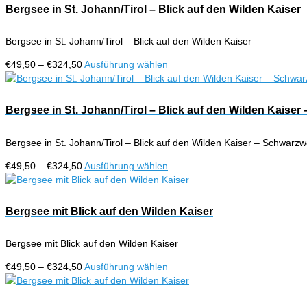
Bergsee in St. Johann/Tirol – Blick auf den Wilden Kaiser
Bergsee in St. Johann/Tirol – Blick auf den Wilden Kaiser
Preisspanne:
Dieses
€
49,50
–
€
324,50
Ausführung wählen
€49,50
Produkt
bis
weist
€324,50
mehrere
Bergsee in St. Johann/Tirol – Blick auf den Wilden Kaiser
Varianten
auf.
Bergsee in St. Johann/Tirol – Blick auf den Wilden Kaiser – Schwarzw
Die
Optionen
Preisspanne:
Dieses
€
49,50
–
€
324,50
Ausführung wählen
können
€49,50
Produkt
auf
bis
weist
der
€324,50
mehrere
Bergsee mit Blick auf den Wilden Kaiser
Produktseite
Varianten
gewählt
auf.
werden
Bergsee mit Blick auf den Wilden Kaiser
Die
Optionen
Preisspanne:
Dieses
€
49,50
–
€
324,50
Ausführung wählen
können
€49,50
Produkt
auf
bis
weist
der