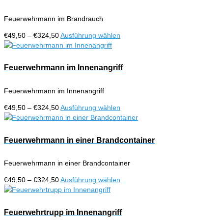
Varianten
gewählt
auf.
werden
Feuerwehrmann im Brandrauch
Die
Optionen
Preisspanne:
Dieses
€
49,50
–
€
324,50
Ausführung wählen
können
€49,50
Produkt
auf
bis
weist
der
€324,50
mehrere
Feuerwehrmann im Innenangriff
Produktseite
Varianten
gewählt
auf.
werden
Feuerwehrmann im Innenangriff
Die
Optionen
Preisspanne:
Dieses
€
49,50
–
€
324,50
Ausführung wählen
können
€49,50
Produkt
auf
bis
weist
der
€324,50
mehrere
Feuerwehrmann in einer Brandcontainer
Produktseite
Varianten
gewählt
auf.
werden
Feuerwehrmann in einer Brandcontainer
Die
Optionen
Preisspanne:
Dieses
€
49,50
–
€
324,50
Ausführung wählen
können
€49,50
Produkt
auf
bis
weist
der
€324,50
mehrere
Feuerwehrtrupp im Innenangriff
Produktseite
Varianten