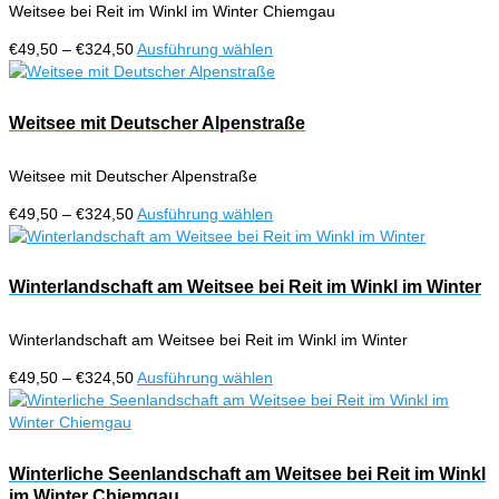
Weitsee bei Reit im Winkl im Winter Chiemgau
Die
Optionen
Preisspanne:
Dieses
€
49,50
–
€
324,50
Ausführung wählen
können
€49,50
Produkt
auf
bis
weist
der
€324,50
mehrere
Weitsee mit Deutscher Alpenstraße
Produktseite
Varianten
gewählt
auf.
werden
Weitsee mit Deutscher Alpenstraße
Die
Optionen
Preisspanne:
Dieses
€
49,50
–
€
324,50
Ausführung wählen
können
€49,50
Produkt
auf
bis
weist
der
€324,50
mehrere
Winterlandschaft am Weitsee bei Reit im Winkl im Winter
Produktseite
Varianten
gewählt
auf.
werden
Winterlandschaft am Weitsee bei Reit im Winkl im Winter
Die
Optionen
Preisspanne:
Dieses
€
49,50
–
€
324,50
Ausführung wählen
können
€49,50
Produkt
auf
bis
weist
der
€324,50
mehrere
Produktseite
Varianten
Winterliche Seenlandschaft am Weitsee bei Reit im Winkl
gewählt
auf.
im Winter Chiemgau