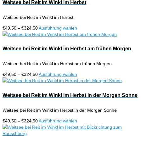
€324,50
mehrere
Weitsee bei Reit im Winkl im Herbst
Produktseite
Varianten
gewählt
auf.
werden
Weitsee bei Reit im Winkl im Herbst
Die
Optionen
Preisspanne:
Dieses
€
49,50
–
€
324,50
Ausführung wählen
können
€49,50
Produkt
auf
bis
weist
der
€324,50
mehrere
Weitsee bei Reit im Winkl im Herbst am frühen Morgen
Produktseite
Varianten
gewählt
auf.
werden
Weitsee bei Reit im Winkl im Herbst am frühen Morgen
Die
Optionen
Preisspanne:
Dieses
€
49,50
–
€
324,50
Ausführung wählen
können
€49,50
Produkt
auf
bis
weist
der
€324,50
mehrere
Weitsee bei Reit im Winkl im Herbst in der Morgen Sonne
Produktseite
Varianten
gewählt
auf.
werden
Weitsee bei Reit im Winkl im Herbst in der Morgen Sonne
Die
Optionen
Preisspanne:
Dieses
€
49,50
–
€
324,50
Ausführung wählen
können
€49,50
Produkt
auf
bis
weist
der
€324,50
mehrere