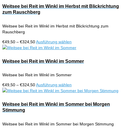
Produktseite
Varianten
Weitsee bei Reit im Winkl im Herbst mit Blickrichtung
gewählt
auf.
zum Rauschberg
werden
Die
Optionen
Weitsee bei Reit im Winkl im Herbst mit Blickrichtung zum
können
Rauschberg
auf
der
Preisspanne:
Dieses
€
49,50
–
€
324,50
Ausführung wählen
Produktseite
€49,50
Produkt
gewählt
bis
weist
werden
€324,50
mehrere
Weitsee bei Reit im Winkl im Sommer
Varianten
auf.
Weitsee bei Reit im Winkl im Sommer
Die
Optionen
Preisspanne:
Dieses
€
49,50
–
€
324,50
Ausführung wählen
können
€49,50
Produkt
auf
bis
weist
der
€324,50
mehrere
Weitsee bei Reit im Winkl im Sommer bei Morgen
Produktseite
Varianten
Stimmung
gewählt
auf.
werden
Die
Weitsee bei Reit im Winkl im Sommer bei Morgen Stimmung
Optionen