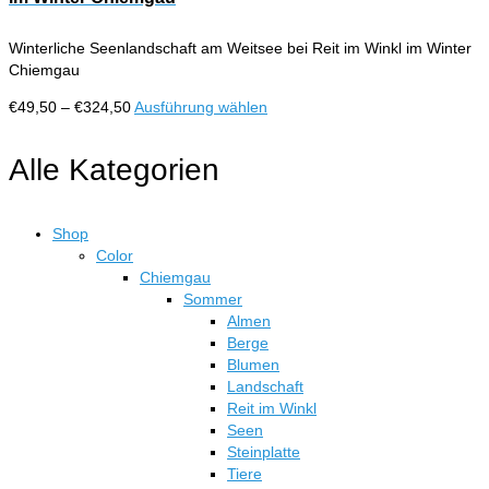
werden
Die
Optionen
Winterliche Seenlandschaft am Weitsee bei Reit im Winkl im Winter
können
Chiemgau
auf
der
Preisspanne:
Dieses
€
49,50
–
€
324,50
Ausführung wählen
Produktseite
€49,50
Produkt
gewählt
bis
weist
Alle Kategorien
werden
€324,50
mehrere
Varianten
auf.
Shop
Die
Color
Optionen
Chiemgau
können
Sommer
auf
Almen
der
Berge
Produktseite
Blumen
gewählt
Landschaft
werden
Reit im Winkl
Seen
Steinplatte
Tiere