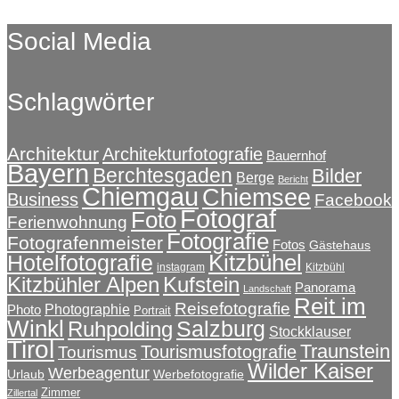
Social Media
Schlagwörter
Architektur
Architekturfotografie
Bauernhof
Bayern
Berchtesgaden
Bilder
Berge
Bericht
Chiemgau
Chiemsee
Business
Facebook
Fotograf
Foto
Ferienwohnung
Fotografie
Fotografenmeister
Fotos
Gästehaus
Kitzbühel
Hotelfotografie
instagram
Kitzbühl
Kitzbühler Alpen
Kufstein
Panorama
Landschaft
Reit im
Reisefotografie
Photographie
Photo
Portrait
Winkl
Salzburg
Ruhpolding
Stockklauser
Tirol
Traunstein
Tourismusfotografie
Tourismus
Wilder Kaiser
Werbeagentur
Urlaub
Werbefotografie
Zimmer
Zillertal