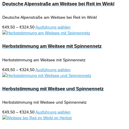
Deutsche Alpenstraße am Weitsee bei Reit im Winkl
Deutsche Alpenstraße am Weitsee bei Reit im Winkl
Preisspanne:
Dieses
€
49,50
–
€
324,50
Ausführung wählen
€49,50
Produkt
bis
weist
€324,50
mehrere
Herbststimmung am Weitsee mit Spinnennetz
Varianten
auf.
Herbststimmung am Weitsee mit Spinnennetz
Die
Optionen
Preisspanne:
Dieses
€
49,50
–
€
324,50
Ausführung wählen
können
€49,50
Produkt
auf
bis
weist
der
€324,50
mehrere
Herbststimmung mit Weitsee und Spinnennetz
Produktseite
Varianten
gewählt
auf.
werden
Herbststimmung mit Weitsee und Spinnennetz
Die
Optionen
Preisspanne:
Dieses
€
49,50
–
€
324,50
Ausführung wählen
können
€49,50
Produkt
auf
bis
weist
der