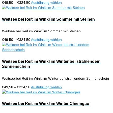
können
Preisspanne:
Dieses
€
49,50
–
€
324,50
Ausführung wählen
auf
€49,50
Produkt
der
bis
weist
Produktseite
€324,50
mehrere
Weitsee bei Reit im Winkl im Sommer mit Steinen
gewählt
Varianten
werden
auf.
Weitsee bei Reit im Winkl im Sommer mit Steinen
Die
Optionen
Preisspanne:
Dieses
€
49,50
–
€
324,50
Ausführung wählen
können
€49,50
Produkt
auf
bis
weist
der
€324,50
mehrere
Produktseite
Varianten
Weitsee bei Reit im Winkl im Winter bei strahlendem
gewählt
auf.
Sonnenschein
werden
Die
Optionen
Weitsee bei Reit im Winkl im Winter bei strahlendem Sonnenschein
können
auf
Preisspanne:
Dieses
€
49,50
–
€
324,50
Ausführung wählen
der
€49,50
Produkt
Produktseite
bis
weist
gewählt
€324,50
mehrere
Weitsee bei Reit im Winkl im Winter Chiemgau
werden
Varianten
auf.