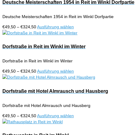
€324,50
mehrere
Deutsche Meisterschaften 1954 in Reit im Winkl Dorfpartie
Produktseite
Varianten
gewählt
auf.
werden
Deutsche Meisterschaften 1954 in Reit im Winkl Dorfpartie
Die
Optionen
Preisspanne:
Dieses
€
49,50
–
€
324,50
Ausführung wählen
können
€49,50
Produkt
auf
bis
weist
der
€324,50
mehrere
Dorfstraße in Reit im Winkl im Winter
Produktseite
Varianten
gewählt
auf.
werden
Dorfstraße in Reit im Winkl im Winter
Die
Optionen
Preisspanne:
Dieses
€
49,50
–
€
324,50
Ausführung wählen
können
€49,50
Produkt
auf
bis
weist
der
€324,50
mehrere
Dorfstraße mit Hotel Almrausch und Hausberg
Produktseite
Varianten
gewählt
auf.
werden
Dorfstraße mit Hotel Almrausch und Hausberg
Die
Optionen
Preisspanne:
Dieses
€
49,50
–
€
324,50
Ausführung wählen
können
€49,50
Produkt
auf
bis
weist
der
€324,50
mehrere