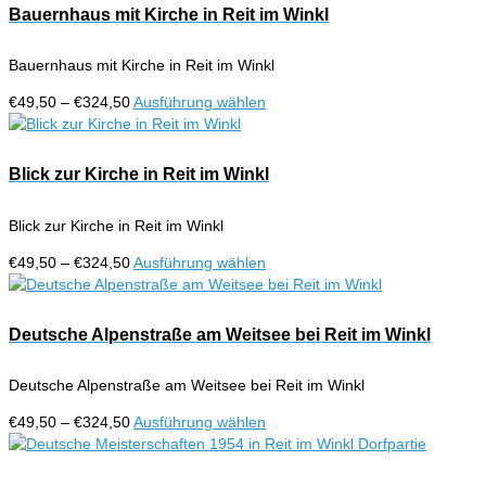
Bauernhaus mit Kirche in Reit im Winkl
Bauernhaus mit Kirche in Reit im Winkl
Preisspanne:
Dieses
€
49,50
–
€
324,50
Ausführung wählen
€49,50
Produkt
bis
weist
€324,50
mehrere
Blick zur Kirche in Reit im Winkl
Varianten
auf.
Blick zur Kirche in Reit im Winkl
Die
Optionen
Preisspanne:
Dieses
€
49,50
–
€
324,50
Ausführung wählen
können
€49,50
Produkt
auf
bis
weist
der
€324,50
mehrere
Deutsche Alpenstraße am Weitsee bei Reit im Winkl
Produktseite
Varianten
gewählt
auf.
werden
Deutsche Alpenstraße am Weitsee bei Reit im Winkl
Die
Optionen
Preisspanne:
Dieses
€
49,50
–
€
324,50
Ausführung wählen
können
€49,50
Produkt
auf
bis
weist
der