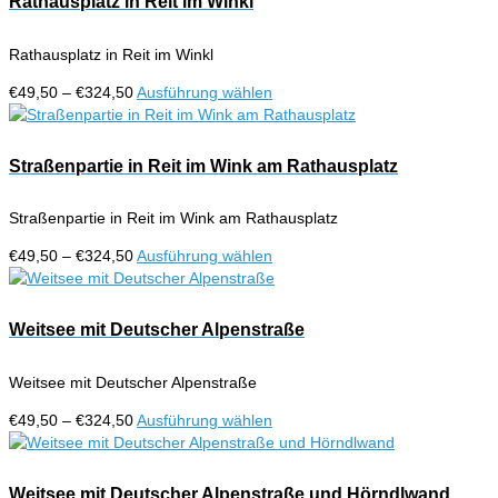
Rathausplatz in Reit im Winkl
Produktseite
Varianten
gewählt
auf.
werden
Rathausplatz in Reit im Winkl
Die
Optionen
Preisspanne:
Dieses
€
49,50
–
€
324,50
Ausführung wählen
können
€49,50
Produkt
auf
bis
weist
der
€324,50
mehrere
Straßenpartie in Reit im Wink am Rathausplatz
Produktseite
Varianten
gewählt
auf.
werden
Straßenpartie in Reit im Wink am Rathausplatz
Die
Optionen
Preisspanne:
Dieses
€
49,50
–
€
324,50
Ausführung wählen
können
€49,50
Produkt
auf
bis
weist
der
€324,50
mehrere
Weitsee mit Deutscher Alpenstraße
Produktseite
Varianten
gewählt
auf.
werden
Weitsee mit Deutscher Alpenstraße
Die
Optionen
Preisspanne:
Dieses
€
49,50
–
€
324,50
Ausführung wählen
können
€49,50
Produkt
auf
bis
weist
der
€324,50
mehrere
Weitsee mit Deutscher Alpenstraße und Hörndlwand