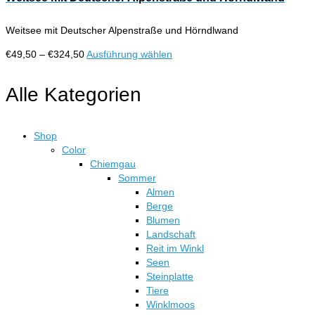
Produktseite
Varianten
gewählt
auf.
werden
Weitsee mit Deutscher Alpenstraße und Hörndlwand
Die
Optionen
Preisspanne:
Dieses
€
49,50
–
€
324,50
Ausführung wählen
können
€49,50
Produkt
auf
bis
weist
Alle Kategorien
der
€324,50
mehrere
Produktseite
Varianten
gewählt
auf.
werden
Shop
Die
Color
Optionen
Chiemgau
können
Sommer
auf
Almen
der
Berge
Produktseite
Blumen
gewählt
Landschaft
werden
Reit im Winkl
Seen
Steinplatte
Tiere
Winklmoos