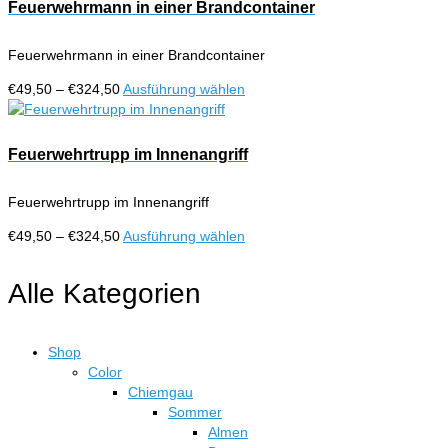
€324,50
mehrere
Feuerwehrmann in einer Brandcontainer
Produktseite
Varianten
gewählt
auf.
werden
Feuerwehrmann in einer Brandcontainer
Die
Optionen
Preisspanne:
Dieses
€
49,50
–
€
324,50
Ausführung wählen
können
€49,50
Produkt
auf
bis
weist
der
€324,50
mehrere
Feuerwehrtrupp im Innenangriff
Produktseite
Varianten
gewählt
auf.
werden
Feuerwehrtrupp im Innenangriff
Die
Optionen
Preisspanne:
Dieses
€
49,50
–
€
324,50
Ausführung wählen
können
€49,50
Produkt
auf
bis
weist
Alle Kategorien
der
€324,50
mehrere
Produktseite
Varianten
gewählt
auf.
werden
Shop
Die
Color
Optionen
Chiemgau
können
Sommer
auf
Almen
der