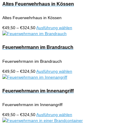
Altes Feuerwehrhaus in Kössen
Altes Feuerwehrhaus in Kössen
Preisspanne:
Dieses
€
49,50
–
€
324,50
Ausführung wählen
€49,50
Produkt
bis
weist
€324,50
mehrere
Feuerwehrmann im Brandrauch
Varianten
auf.
Feuerwehrmann im Brandrauch
Die
Optionen
Preisspanne:
Dieses
€
49,50
–
€
324,50
Ausführung wählen
können
€49,50
Produkt
auf
bis
weist
der
€324,50
mehrere
Feuerwehrmann im Innenangriff
Produktseite
Varianten
gewählt
auf.
werden
Feuerwehrmann im Innenangriff
Die
Optionen
Preisspanne:
Dieses
€
49,50
–
€
324,50
Ausführung wählen
können
€49,50
Produkt
auf
bis
weist
der