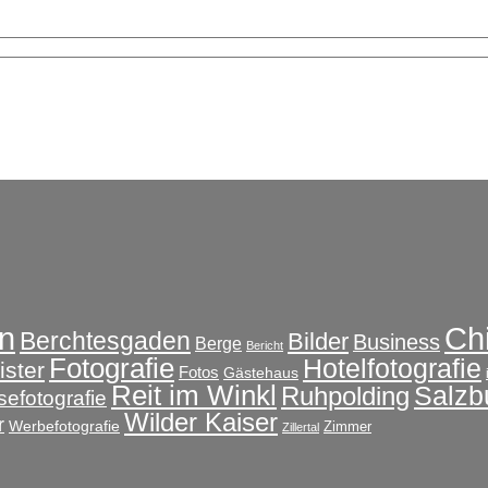
Ch
n
Berchtesgaden
Bilder
Business
Berge
Bericht
Fotografie
Hotelfotografie
ster
Fotos
Gästehaus
Reit im Winkl
Salzb
Ruhpolding
sefotografie
Wilder Kaiser
r
Werbefotografie
Zimmer
Zillertal