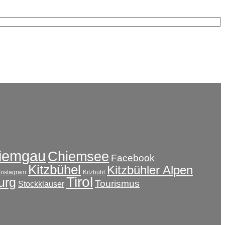
iemgau
Chiemsee
Facebook
Kitzbühel
Kitzbühler Alpen
instagram
Kitzbühl
Tirol
urg
Tourismus
Stockklauser