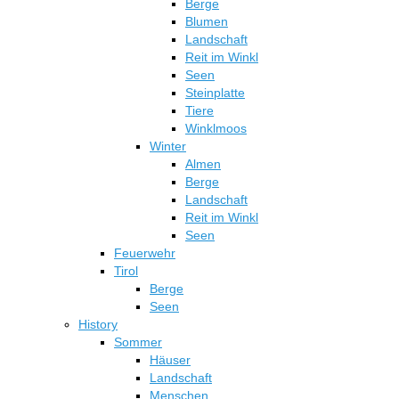
Berge
Produktseite
Blumen
gewählt
Landschaft
werden
Reit im Winkl
Seen
Steinplatte
Tiere
Winklmoos
Winter
Almen
Berge
Landschaft
Reit im Winkl
Seen
Feuerwehr
Tirol
Berge
Seen
History
Sommer
Häuser
Landschaft
Menschen