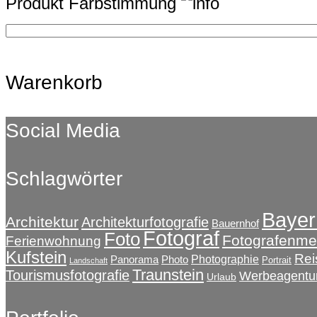
Produkt Farbstimmung
Warenkorb
Social Media
Schlagwörter
Bayer
Architektur
Architekturfotografie
Bauernhof
Fotograf
Foto
Fotografenmei
Ferienwohnung
Kufstein
Rei
Photographie
Panorama
Photo
Portrait
Landschaft
Traunstein
Tourismusfotografie
Werbeagentu
Urlaub