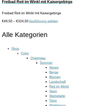
€324,50
mehrere
Freibad Reit im Winkl mit Kaisergebirge
Produktseite
Varianten
gewählt
auf.
werden
Freibad Reit im Winkl mit Kaisergebirge
Die
Optionen
Preisspanne:
Dieses
€
49,50
–
€
324,50
Ausführung wählen
können
€49,50
Produkt
auf
bis
weist
Alle Kategorien
der
€324,50
mehrere
Produktseite
Varianten
gewählt
auf.
werden
Shop
Die
Color
Optionen
Chiemgau
können
Sommer
auf
Almen
der
Berge
Produktseite
Blumen
gewählt
Landschaft
werden
Reit im Winkl
Seen
Steinplatte
Tiere
Winklmoos