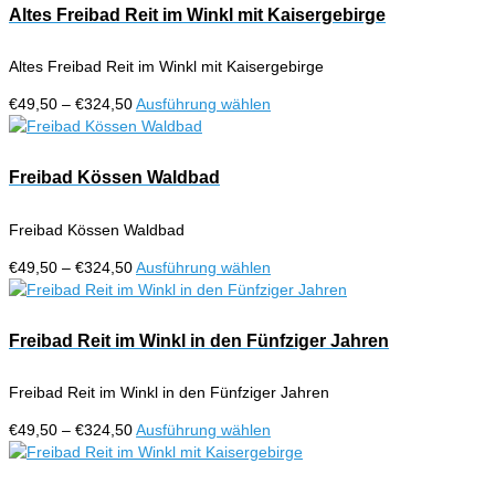
Altes Freibad Reit im Winkl mit Kaisergebirge
Altes Freibad Reit im Winkl mit Kaisergebirge
Preisspanne:
Dieses
€
49,50
–
€
324,50
Ausführung wählen
€49,50
Produkt
bis
weist
€324,50
mehrere
Freibad Kössen Waldbad
Varianten
auf.
Freibad Kössen Waldbad
Die
Optionen
Preisspanne:
Dieses
€
49,50
–
€
324,50
Ausführung wählen
können
€49,50
Produkt
auf
bis
weist
der
€324,50
mehrere
Freibad Reit im Winkl in den Fünfziger Jahren
Produktseite
Varianten
gewählt
auf.
werden
Freibad Reit im Winkl in den Fünfziger Jahren
Die
Optionen
Preisspanne:
Dieses
€
49,50
–
€
324,50
Ausführung wählen
können
€49,50
Produkt
auf
bis
weist
der