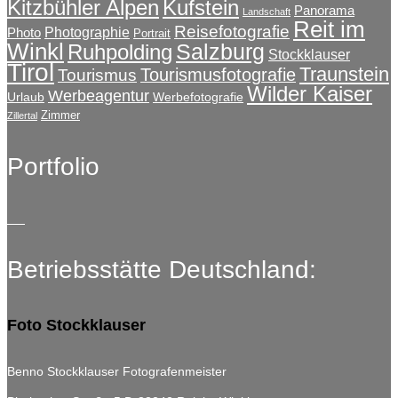
Kitzbühler Alpen
Kufstein
Panorama
Landschaft
Reit im
Reisefotografie
Photographie
Photo
Portrait
Winkl
Salzburg
Ruhpolding
Stockklauser
Tirol
Traunstein
Tourismusfotografie
Tourismus
Wilder Kaiser
Werbeagentur
Urlaub
Werbefotografie
Zimmer
Zillertal
Portfolio
Betriebsstätte Deutschland:
Foto Stockklauser
Benno Stockklauser Fotografenmeister