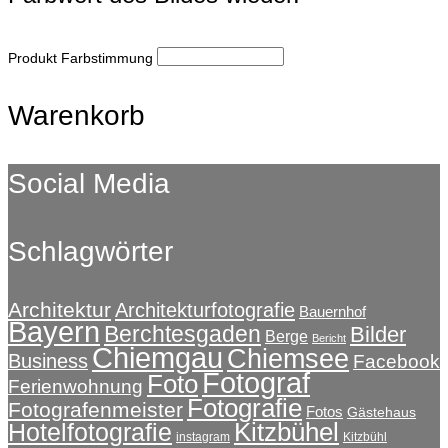
Produkt Farbstimmung
Warenkorb
Social Media
Schlagwörter
Architektur
Architekturfotografie
Bauernhof
Bayern
Berchtesgaden
Bilder
Berge
Bericht
Chiemgau
Chiemsee
Business
Facebook
Fotograf
Foto
Ferienwohnung
Fotografie
Fotografenmeister
Fotos
Gästehaus
Kitzbühel
Hotelfotografie
instagram
Kitzbühl