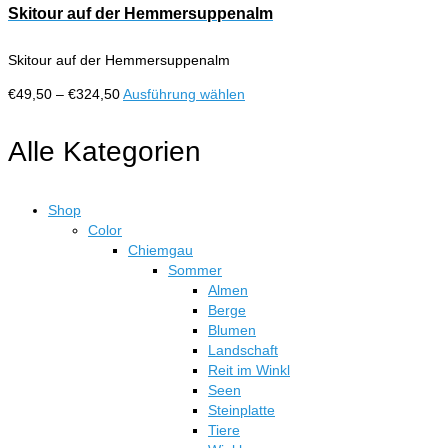
Skitour auf der Hemmersuppenalm
Skitour auf der Hemmersuppenalm
Preisspanne:
Dieses
€
49,50
–
€
324,50
Ausführung wählen
€49,50
Produkt
bis
weist
Alle Kategorien
€324,50
mehrere
Varianten
auf.
Shop
Die
Color
Optionen
Chiemgau
können
Sommer
auf
Almen
der
Berge
Produktseite
Blumen
gewählt
Landschaft
werden
Reit im Winkl
Seen
Steinplatte
Tiere