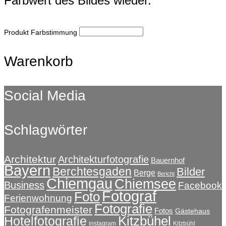
Farbwert des Bildes wieder.
Produkt Farbstimmung
Warenkorb
Social Media
Schlagwörter
Architektur
Architekturfotografie
Bauernhof
Bayern
Berchtesgaden
Bilder
Berge
Bericht
Chiemgau
Chiemsee
Business
Facebook
Fotograf
Foto
Ferienwohnung
Fotografie
Fotografenmeister
Fotos
Gästehaus
Kitzbühel
Hotelfotografie
instagram
Kitzbühl