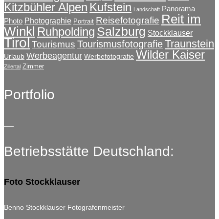
Kitzbühler Alpen
Kufstein
Panorama
Landschaft
Reit im
Reisefotografie
Photographie
Photo
Portrait
Winkl
Salzburg
Ruhpolding
Stockklauser
Tirol
Traunstein
Tourismusfotografie
Tourismus
Wilder Kaiser
Werbeagentur
Urlaub
Werbefotografie
Zimmer
Zillertal
Portfolio
Betriebsstätte Deutschland:
Foto Stockklauser
Benno Stockklauser Fotografenmeister