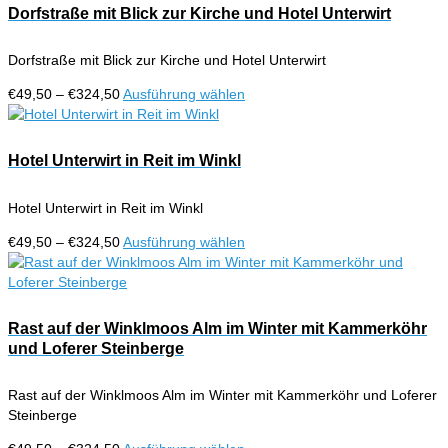
Dorfstraße mit Blick zur Kirche und Hotel Unterwirt
Dorfstraße mit Blick zur Kirche und Hotel Unterwirt
Preisspanne:
Dieses
€
49,50
–
€
324,50
Ausführung wählen
€49,50
Produkt
bis
weist
€324,50
mehrere
Hotel Unterwirt in Reit im Winkl
Varianten
auf.
Hotel Unterwirt in Reit im Winkl
Die
Optionen
Preisspanne:
Dieses
€
49,50
–
€
324,50
Ausführung wählen
können
€49,50
Produkt
auf
bis
weist
der
€324,50
mehrere
Produktseite
Varianten
Rast auf der Winklmoos Alm im Winter mit Kammerköhr
gewählt
auf.
und Loferer Steinberge
werden
Die
Optionen
Rast auf der Winklmoos Alm im Winter mit Kammerköhr und Loferer
können
Steinberge
auf
der