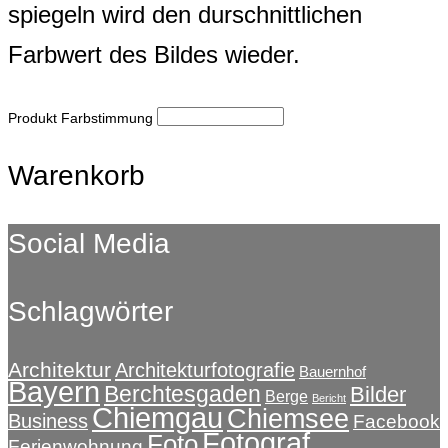
spiegeln wird den durschnittlichen
Farbwert des Bildes wieder.
Produkt Farbstimmung
Warenkorb
Social Media
Schlagwörter
Architektur
Architekturfotografie
Bauernhof
Bayern
Berchtesgaden
Bilder
Berge
Bericht
Chiemgau
Chiemsee
Business
Facebook
Fotograf
Foto
Ferienwohnung