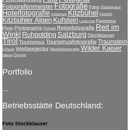
Fotografie
Fotografenmeister
Fotos
Gästehaus
Kitzbühel
Hotelfotografie
instagram
Kitzbühl
Kitzbühler Alpen
Kufstein
Panorama
Landschaft
Reit im
Reisefotografie
Photographie
Photo
Portrait
Winkl
Salzburg
Ruhpolding
Stockklauser
Tirol
Traunstein
Tourismusfotografie
Tourismus
Wilder Kaiser
Werbeagentur
Urlaub
Werbefotografie
Zimmer
Zillertal
Portfolio
Betriebsstätte Deutschland:
Foto Stockklauser