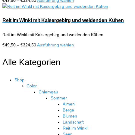
Preisspanne:
Dieses
€
49,50
–
€
324,50
Ausführung wählen
Produktseite
€49,50
Produkt
gewählt
bis
weist
werden
€324,50
mehrere
Reit im Winkl mit Kaisergebirg und weidenden Kühen
Varianten
auf.
Reit im Winkl mit Kaisergebirg und weidenden Kühen
Die
Optionen
Preisspanne:
Dieses
€
49,50
–
€
324,50
Ausführung wählen
können
€49,50
Produkt
auf
bis
weist
Alle Kategorien
der
€324,50
mehrere
Produktseite
Varianten
gewählt
auf.
werden
Shop
Die
Color
Optionen
Chiemgau
können
Sommer
auf
Almen
der
Berge
Produktseite
Blumen
gewählt
Landschaft
werden
Reit im Winkl
Seen