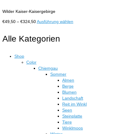
Varianten
gewählt
auf.
werden
Wilder Kaiser-Kaisergebirge
Die
Optionen
Preisspanne:
Dieses
€
49,50
–
€
324,50
Ausführung wählen
können
€49,50
Produkt
auf
bis
weist
Alle Kategorien
der
€324,50
mehrere
Produktseite
Varianten
gewählt
auf.
werden
Shop
Die
Color
Optionen
Chiemgau
können
Sommer
auf
Almen
der
Berge
Produktseite
Blumen
gewählt
Landschaft
werden
Reit im Winkl
Seen
Steinplatte
Tiere
Winklmoos
Winter