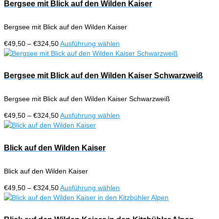
€324,50
mehrere
Bergsee mit Blick auf den Wilden Kaiser
Produktseite
Varianten
gewählt
auf.
werden
Bergsee mit Blick auf den Wilden Kaiser
Die
Optionen
Preisspanne:
Dieses
€
49,50
–
€
324,50
Ausführung wählen
können
€49,50
Produkt
auf
bis
weist
der
€324,50
mehrere
Bergsee mit Blick auf den Wilden Kaiser Schwarzweiß
Produktseite
Varianten
gewählt
auf.
werden
Bergsee mit Blick auf den Wilden Kaiser Schwarzweiß
Die
Optionen
Preisspanne:
Dieses
€
49,50
–
€
324,50
Ausführung wählen
können
€49,50
Produkt
auf
bis
weist
der
€324,50
mehrere
Blick auf den Wilden Kaiser
Produktseite
Varianten
gewählt
auf.
werden
Blick auf den Wilden Kaiser
Die
Optionen
Preisspanne:
Dieses
€
49,50
–
€
324,50
Ausführung wählen
können
€49,50
Produkt
auf
bis
weist
der
€324,50
mehrere