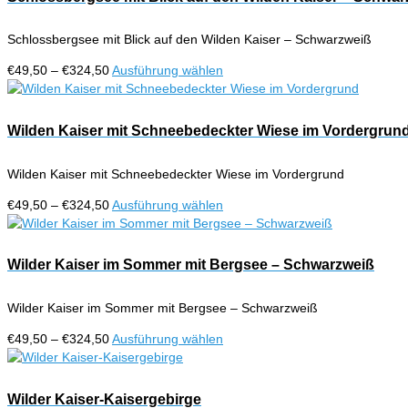
Produktseite
Varianten
gewählt
auf.
werden
Schlossbergsee mit Blick auf den Wilden Kaiser – Schwarzweiß
Die
Optionen
Preisspanne:
Dieses
€
49,50
–
€
324,50
Ausführung wählen
können
€49,50
Produkt
auf
bis
weist
der
€324,50
mehrere
Wilden Kaiser mit Schneebedeckter Wiese im Vordergrun
Produktseite
Varianten
gewählt
auf.
werden
Wilden Kaiser mit Schneebedeckter Wiese im Vordergrund
Die
Optionen
Preisspanne:
Dieses
€
49,50
–
€
324,50
Ausführung wählen
können
€49,50
Produkt
auf
bis
weist
der
€324,50
mehrere
Wilder Kaiser im Sommer mit Bergsee – Schwarzweiß
Produktseite
Varianten
gewählt
auf.
werden
Wilder Kaiser im Sommer mit Bergsee – Schwarzweiß
Die
Optionen
Preisspanne:
Dieses
€
49,50
–
€
324,50
Ausführung wählen
können
€49,50
Produkt
auf
bis
weist
der
€324,50
mehrere
Wilder Kaiser-Kaisergebirge
Produktseite