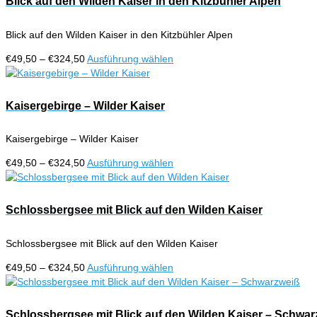
Blick auf den Wilden Kaiser in den Kitzbühler Alpen
Produktseite
Varianten
gewählt
auf.
werden
Blick auf den Wilden Kaiser in den Kitzbühler Alpen
Die
Optionen
Preisspanne:
Dieses
€
49,50
–
€
324,50
Ausführung wählen
können
€49,50
Produkt
auf
bis
weist
der
€324,50
mehrere
Kaisergebirge – Wilder Kaiser
Produktseite
Varianten
gewählt
auf.
werden
Kaisergebirge – Wilder Kaiser
Die
Optionen
Preisspanne:
Dieses
€
49,50
–
€
324,50
Ausführung wählen
können
€49,50
Produkt
auf
bis
weist
der
€324,50
mehrere
Schlossbergsee mit Blick auf den Wilden Kaiser
Produktseite
Varianten
gewählt
auf.
werden
Schlossbergsee mit Blick auf den Wilden Kaiser
Die
Optionen
Preisspanne:
Dieses
€
49,50
–
€
324,50
Ausführung wählen
können
€49,50
Produkt
auf
bis
weist
der
€324,50
mehrere
Schlossbergsee mit Blick auf den Wilden Kaiser – Schwar