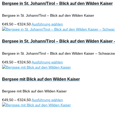
Bergsee in St. Johann/Tirol – Blick auf den Wilden Kaiser
Bergsee in St. Johann/Tirol – Blick auf den Wilden Kaiser
Preisspanne:
Dieses
€
49,50
–
€
324,50
Ausführung wählen
€49,50
Produkt
bis
weist
€324,50
mehrere
Bergsee in St. Johann/Tirol – Blick auf den Wilden Kaiser
Varianten
auf.
Bergsee in St. Johann/Tirol – Blick auf den Wilden Kaiser – Schwarzw
Die
Optionen
Preisspanne:
Dieses
€
49,50
–
€
324,50
Ausführung wählen
können
€49,50
Produkt
auf
bis
weist
der
€324,50
mehrere
Bergsee mit Blick auf den Wilden Kaiser
Produktseite
Varianten
gewählt
auf.
werden
Bergsee mit Blick auf den Wilden Kaiser
Die
Optionen
Preisspanne:
Dieses
€
49,50
–
€
324,50
Ausführung wählen
können
€49,50
Produkt
auf
bis
weist
der