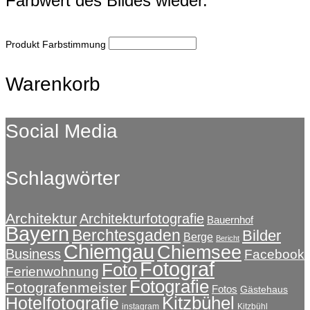
Farbwert des Bildes wieder.
Produkt Farbstimmung
Warenkorb
Social Media
Schlagwörter
Architektur
Architekturfotografie
Bauernhof
Bayern
Berchtesgaden
Bilder
Berge
Bericht
Chiemgau
Chiemsee
Business
Facebook
Fotograf
Foto
Ferienwohnung
Fotografie
Fotografenmeister
Fotos
Gästehaus
Kitzbühel
Hotelfotografie
instagram
Kitzbühl