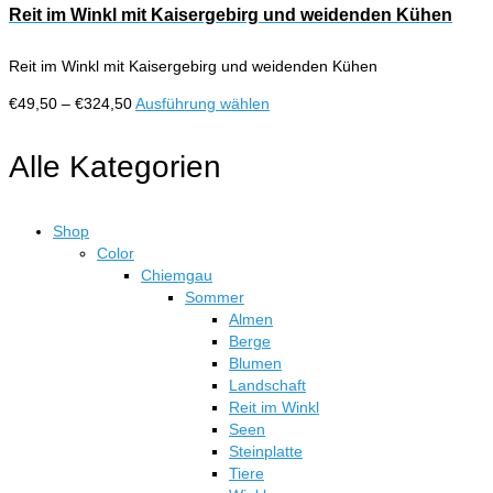
Reit im Winkl mit Kaisergebirg und weidenden Kühen
Reit im Winkl mit Kaisergebirg und weidenden Kühen
Preisspanne:
Dieses
€
49,50
–
€
324,50
Ausführung wählen
€49,50
Produkt
bis
weist
Alle Kategorien
€324,50
mehrere
Varianten
auf.
Shop
Die
Color
Optionen
Chiemgau
können
Sommer
auf
Almen
der
Berge
Produktseite
Blumen
gewählt
Landschaft
werden
Reit im Winkl
Seen
Steinplatte
Tiere