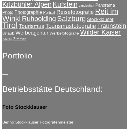
Kitzbühler Alpen
Kufstein
Panorama
Landschaft
Reit im
Reisefotografie
Photographie
Photo
Portrait
Winkl
Salzburg
Ruhpolding
Stockklauser
Tirol
Traunstein
Tourismusfotografie
Tourismus
Wilder Kaiser
Werbeagentur
Urlaub
Werbefotografie
Zimmer
Zillertal
Portfolio
Betriebsstätte Deutschland:
Foto Stockklauser
Benno Stockklauser Fotografenmeister