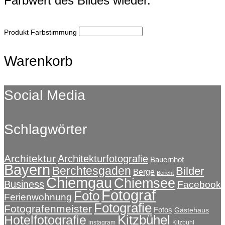
Farbwert des Bildes wieder.
Produkt Farbstimmung
Warenkorb
Social Media
Schlagwörter
Architektur
Architekturfotografie
Bauernhof
Bayern
Berchtesgaden
Bilder
Berge
Bericht
Chiemgau
Chiemsee
Business
Facebook
Fotograf
Foto
Ferienwohnung
Fotografie
Fotografenmeister
Fotos
Gästehaus
Kitzbühel
Hotelfotografie
instagram
Kitzbühl