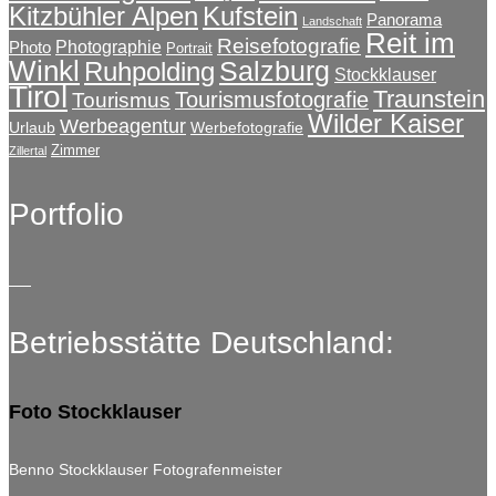
Kitzbühler Alpen
Kufstein
Panorama
Landschaft
Reit im
Reisefotografie
Photographie
Photo
Portrait
Winkl
Salzburg
Ruhpolding
Stockklauser
Tirol
Traunstein
Tourismusfotografie
Tourismus
Wilder Kaiser
Werbeagentur
Urlaub
Werbefotografie
Zimmer
Zillertal
Portfolio
Betriebsstätte Deutschland:
Foto Stockklauser
Benno Stockklauser Fotografenmeister