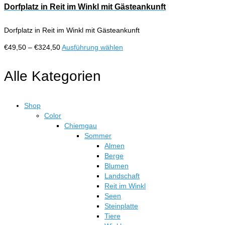
Dorfplatz in Reit im Winkl mit Gästeankunft
Dorfplatz in Reit im Winkl mit Gästeankunft
Preisspanne:
Dieses
€
49,50
–
€
324,50
Ausführung wählen
€49,50
Produkt
bis
weist
Alle Kategorien
€324,50
mehrere
Varianten
auf.
Shop
Die
Color
Optionen
Chiemgau
können
Sommer
auf
Almen
der
Berge
Produktseite
Blumen
gewählt
Landschaft
werden
Reit im Winkl
Seen
Steinplatte
Tiere