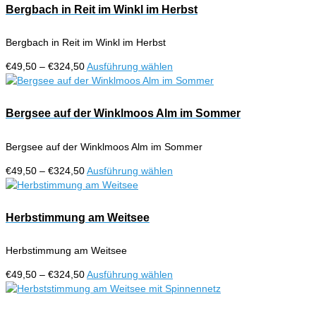
Bergbach in Reit im Winkl im Herbst
Bergbach in Reit im Winkl im Herbst
Preisspanne:
Dieses
€
49,50
–
€
324,50
Ausführung wählen
€49,50
Produkt
bis
weist
€324,50
mehrere
Bergsee auf der Winklmoos Alm im Sommer
Varianten
auf.
Bergsee auf der Winklmoos Alm im Sommer
Die
Optionen
Preisspanne:
Dieses
€
49,50
–
€
324,50
Ausführung wählen
können
€49,50
Produkt
auf
bis
weist
der
€324,50
mehrere
Herbstimmung am Weitsee
Produktseite
Varianten
gewählt
auf.
werden
Herbstimmung am Weitsee
Die
Optionen
Preisspanne:
Dieses
€
49,50
–
€
324,50
Ausführung wählen
können
€49,50
Produkt
auf
bis
weist
der