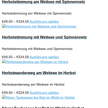
€324,50
mehrere
Herbststimmung am Weitsee mit Spinnennetz
Produktseite
Varianten
gewählt
auf.
werden
Herbststimmung am Weitsee mit Spinnennetz
Die
Optionen
Preisspanne:
Dieses
€
49,50
–
€
324,50
Ausführung wählen
können
€49,50
Produkt
auf
bis
weist
der
€324,50
mehrere
Herbststimmung mit Weitsee und Spinnennetz
Produktseite
Varianten
gewählt
auf.
werden
Herbststimmung mit Weitsee und Spinnennetz
Die
Optionen
Preisspanne:
Dieses
€
49,50
–
€
324,50
Ausführung wählen
können
€49,50
Produkt
auf
bis
weist
der
€324,50
mehrere
Herbstwanderweg am Weitsee im Herbst
Produktseite
Varianten
gewählt
auf.
werden
Herbstwanderweg am Weitsee im Herbst
Die
Optionen
Preisspanne:
Dieses
€
49,50
–
€
324,50
Ausführung wählen
können
€49,50
Produkt
auf
bis
weist
der
€324,50
mehrere