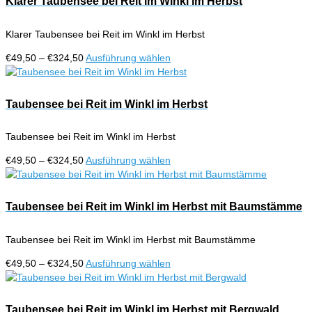
Klarer Taubensee bei Reit im Winkl im Herbst
Produktseite
Varianten
gewählt
auf.
werden
Klarer Taubensee bei Reit im Winkl im Herbst
Die
Optionen
Preisspanne:
Dieses
€
49,50
–
€
324,50
Ausführung wählen
können
€49,50
Produkt
auf
bis
weist
der
€324,50
mehrere
Taubensee bei Reit im Winkl im Herbst
Produktseite
Varianten
gewählt
auf.
werden
Taubensee bei Reit im Winkl im Herbst
Die
Optionen
Preisspanne:
Dieses
€
49,50
–
€
324,50
Ausführung wählen
können
€49,50
Produkt
auf
bis
weist
der
€324,50
mehrere
Taubensee bei Reit im Winkl im Herbst mit Baumstämme
Produktseite
Varianten
gewählt
auf.
werden
Taubensee bei Reit im Winkl im Herbst mit Baumstämme
Die
Optionen
Preisspanne:
Dieses
€
49,50
–
€
324,50
Ausführung wählen
können
€49,50
Produkt
auf
bis
weist
der
€324,50
mehrere
Taubensee bei Reit im Winkl im Herbst mit Bergwald