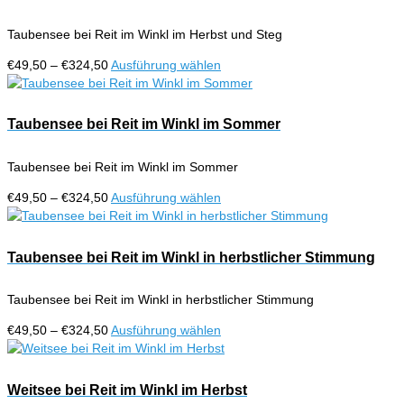
Varianten
gewählt
auf.
werden
Taubensee bei Reit im Winkl im Herbst und Steg
Die
Optionen
Preisspanne:
Dieses
€
49,50
–
€
324,50
Ausführung wählen
können
€49,50
Produkt
auf
bis
weist
der
€324,50
mehrere
Taubensee bei Reit im Winkl im Sommer
Produktseite
Varianten
gewählt
auf.
werden
Taubensee bei Reit im Winkl im Sommer
Die
Optionen
Preisspanne:
Dieses
€
49,50
–
€
324,50
Ausführung wählen
können
€49,50
Produkt
auf
bis
weist
der
€324,50
mehrere
Taubensee bei Reit im Winkl in herbstlicher Stimmung
Produktseite
Varianten
gewählt
auf.
werden
Taubensee bei Reit im Winkl in herbstlicher Stimmung
Die
Optionen
Preisspanne:
Dieses
€
49,50
–
€
324,50
Ausführung wählen
können
€49,50
Produkt
auf
bis
weist
der
€324,50
mehrere
Weitsee bei Reit im Winkl im Herbst
Produktseite
Varianten