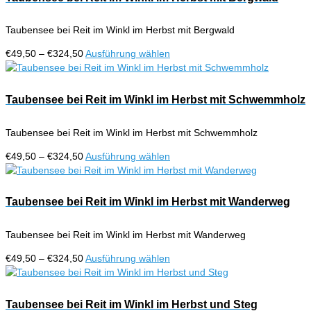
Produktseite
Varianten
gewählt
auf.
werden
Taubensee bei Reit im Winkl im Herbst mit Bergwald
Die
Optionen
Preisspanne:
Dieses
€
49,50
–
€
324,50
Ausführung wählen
können
€49,50
Produkt
auf
bis
weist
der
€324,50
mehrere
Taubensee bei Reit im Winkl im Herbst mit Schwemmholz
Produktseite
Varianten
gewählt
auf.
werden
Taubensee bei Reit im Winkl im Herbst mit Schwemmholz
Die
Optionen
Preisspanne:
Dieses
€
49,50
–
€
324,50
Ausführung wählen
können
€49,50
Produkt
auf
bis
weist
der
€324,50
mehrere
Taubensee bei Reit im Winkl im Herbst mit Wanderweg
Produktseite
Varianten
gewählt
auf.
werden
Taubensee bei Reit im Winkl im Herbst mit Wanderweg
Die
Optionen
Preisspanne:
Dieses
€
49,50
–
€
324,50
Ausführung wählen
können
€49,50
Produkt
auf
bis
weist
der
€324,50
mehrere
Taubensee bei Reit im Winkl im Herbst und Steg
Produktseite