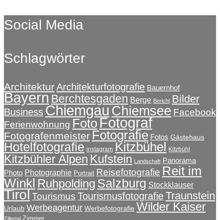
Social Media
Schlagwörter
Architektur
Architekturfotografie
Bauernhof
Bayern
Berchtesgaden
Bilder
Berge
Bericht
Chiemgau
Chiemsee
Business
Facebook
Fotograf
Foto
Ferienwohnung
Fotografie
Fotografenmeister
Fotos
Gästehaus
Kitzbühel
Hotelfotografie
instagram
Kitzbühl
Kitzbühler Alpen
Kufstein
Panorama
Landschaft
Reit im
Reisefotografie
Photographie
Photo
Portrait
Winkl
Salzburg
Ruhpolding
Stockklauser
Tirol
Traunstein
Tourismusfotografie
Tourismus
Wilder Kaiser
Werbeagentur
Urlaub
Werbefotografie
Zimmer
Zillertal