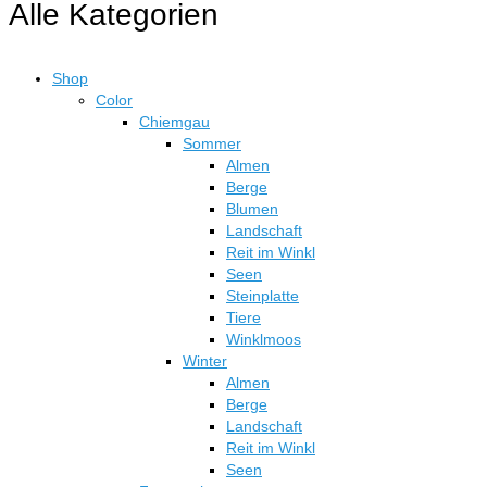
Alle Kategorien
der
€324,50
mehrere
Produktseite
Varianten
gewählt
auf.
werden
Shop
Die
Color
Optionen
Chiemgau
können
Sommer
auf
Almen
der
Berge
Produktseite
Blumen
gewählt
Landschaft
werden
Reit im Winkl
Seen
Steinplatte
Tiere
Winklmoos
Winter
Almen
Berge
Landschaft
Reit im Winkl
Seen