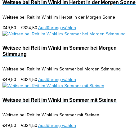
€324,50
mehrere
Weitsee bei Reit im Winkl im Herbst in der Morgen Sonne
Produktseite
Varianten
gewählt
auf.
werden
Weitsee bei Reit im Winkl im Herbst in der Morgen Sonne
Die
Optionen
Preisspanne:
Dieses
€
49,50
–
€
324,50
Ausführung wählen
können
€49,50
Produkt
auf
bis
weist
der
€324,50
mehrere
Weitsee bei Reit im Winkl im Sommer bei Morgen
Produktseite
Varianten
Stimmung
gewählt
auf.
werden
Die
Weitsee bei Reit im Winkl im Sommer bei Morgen Stimmung
Optionen
können
Preisspanne:
Dieses
€
49,50
–
€
324,50
Ausführung wählen
auf
€49,50
Produkt
der
bis
weist
Produktseite
€324,50
mehrere
Weitsee bei Reit im Winkl im Sommer mit Steinen
gewählt
Varianten
werden
auf.
Weitsee bei Reit im Winkl im Sommer mit Steinen
Die
Optionen
Preisspanne:
Dieses
€
49,50
–
€
324,50
Ausführung wählen
können
€49,50
Produkt
auf
bis
weist