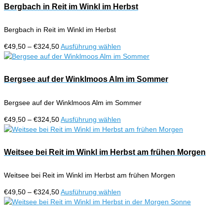
Bergbach in Reit im Winkl im Herbst
Bergbach in Reit im Winkl im Herbst
Preisspanne:
Dieses
€
49,50
–
€
324,50
Ausführung wählen
€49,50
Produkt
bis
weist
€324,50
mehrere
Bergsee auf der Winklmoos Alm im Sommer
Varianten
auf.
Bergsee auf der Winklmoos Alm im Sommer
Die
Optionen
Preisspanne:
Dieses
€
49,50
–
€
324,50
Ausführung wählen
können
€49,50
Produkt
auf
bis
weist
der
€324,50
mehrere
Weitsee bei Reit im Winkl im Herbst am frühen Morgen
Produktseite
Varianten
gewählt
auf.
werden
Weitsee bei Reit im Winkl im Herbst am frühen Morgen
Die
Optionen
Preisspanne:
Dieses
€
49,50
–
€
324,50
Ausführung wählen
können
€49,50
Produkt
auf
bis
weist
der