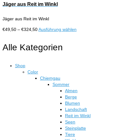
Jäger aus Reit im Winkl
Jäger aus Reit im Winkl
Preisspanne:
Dieses
€
49,50
–
€
324,50
Ausführung wählen
€49,50
Produkt
bis
weist
Alle Kategorien
€324,50
mehrere
Varianten
auf.
Shop
Die
Color
Optionen
Chiemgau
können
Sommer
auf
Almen
der
Berge
Produktseite
Blumen
gewählt
Landschaft
werden
Reit im Winkl
Seen
Steinplatte
Tiere