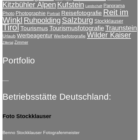
Kitzbühler Alpen
Kufstein
Panorama
Landschaft
Reit im
Reisefotografie
Photographie
Photo
Portrait
Winkl
Salzburg
Ruhpolding
Stockklauser
Tirol
Traunstein
Tourismusfotografie
Tourismus
Wilder Kaiser
Werbeagentur
Urlaub
Werbefotografie
Zimmer
Zillertal
Portfolio
Betriebsstätte Deutschland:
Foto Stockklauser
Benno Stockklauser Fotografenmeister