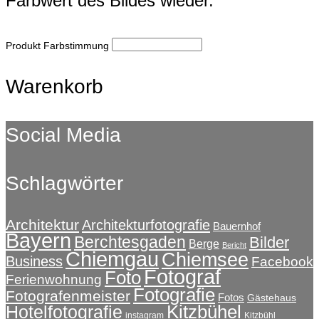
Farbwert des Bildes wieder.
Produkt Farbstimmung
Warenkorb
Social Media
Schlagwörter
Architektur
Architekturfotografie
Bauernhof
Bayern
Berchtesgaden
Bilder
Berge
Bericht
Chiemgau
Chiemsee
Business
Facebook
Fotograf
Foto
Ferienwohnung
Fotografie
Fotografenmeister
Fotos
Gästehaus
Kitzbühel
Hotelfotografie
instagram
Kitzbühl