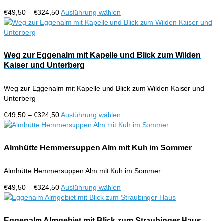
Preisspanne:
Dieses
€
49,50
–
€
324,50
Ausführung wählen
€49,50
Produkt
bis
weist
€324,50
mehrere
Varianten
Weg zur Eggenalm mit Kapelle und Blick zum Wilden
auf.
Kaiser und Unterberg
Die
Optionen
Weg zur Eggenalm mit Kapelle und Blick zum Wilden Kaiser und
können
Unterberg
auf
der
Preisspanne:
Dieses
€
49,50
–
€
324,50
Ausführung wählen
Produktseite
€49,50
Produkt
gewählt
bis
weist
werden
€324,50
mehrere
Almhütte Hemmersuppen Alm mit Kuh im Sommer
Varianten
auf.
Almhütte Hemmersuppen Alm mit Kuh im Sommer
Die
Optionen
Preisspanne:
Dieses
€
49,50
–
€
324,50
Ausführung wählen
können
€49,50
Produkt
auf
bis
weist
der
€324,50
mehrere
Eggenalm Almgebiet mit Blick zum Straubinger Haus