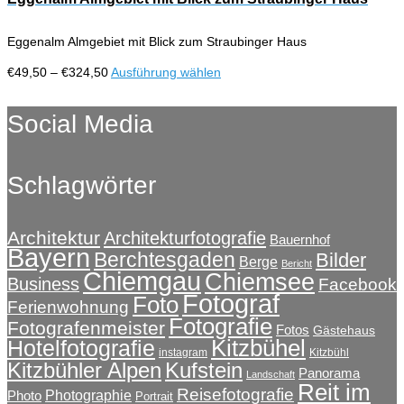
Produktseite
Varianten
gewählt
auf.
werden
Eggenalm Almgebiet mit Blick zum Straubinger Haus
Die
Optionen
Preisspanne:
Dieses
€
49,50
–
€
324,50
Ausführung wählen
können
€49,50
Produkt
auf
bis
weist
Social Media
der
€324,50
mehrere
Produktseite
Varianten
gewählt
auf.
werden
Schlagwörter
Die
Optionen
können
auf
Architektur
Architekturfotografie
Bauernhof
Bayern
der
Berchtesgaden
Bilder
Berge
Bericht
Produktseite
Chiemgau
Chiemsee
Business
Facebook
gewählt
Fotograf
Foto
Ferienwohnung
werden
Fotografie
Fotografenmeister
Fotos
Gästehaus
Kitzbühel
Hotelfotografie
instagram
Kitzbühl
Kitzbühler Alpen
Kufstein
Panorama
Landschaft
Reit im
Reisefotografie
Photographie
Photo
Portrait