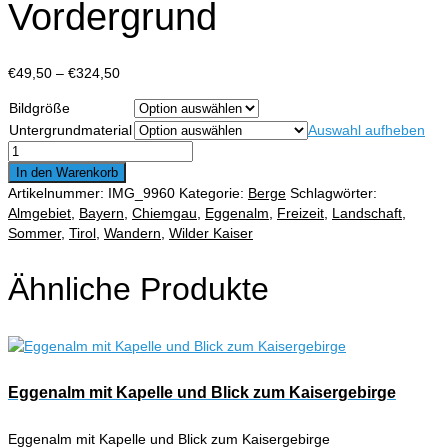
Vordergrund
Preisspanne:
€
49,50
–
€
324,50
€49,50
Bildgröße
bis
Untergrundmaterial
Auswahl aufheben
€324,50
Loferer
Steinberge
In den Warenkorb
im
Artikelnummer:
IMG_9960
Kategorie:
Berge
Schlagwörter:
Hintergrund
Almgebiet
,
Bayern
,
Chiemgau
,
Eggenalm
,
Freizeit
,
Landschaft
,
mit
Sommer
,
Tirol
,
Wandern
,
Wilder Kaiser
Wiese
der
Ähnliche Produkte
Winklmoosalm
im
Vordergrund
Menge
Eggenalm mit Kapelle und Blick zum Kaisergebirge
Eggenalm mit Kapelle und Blick zum Kaisergebirge