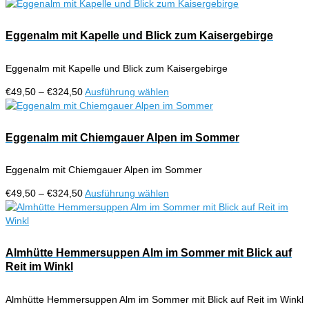
€49,50
Produkt
bis
weist
€324,50
mehrere
Eggenalm mit Kapelle und Blick zum Kaisergebirge
Varianten
auf.
Eggenalm mit Kapelle und Blick zum Kaisergebirge
Die
Optionen
Preisspanne:
Dieses
€
49,50
–
€
324,50
Ausführung wählen
können
€49,50
Produkt
auf
bis
weist
der
€324,50
mehrere
Eggenalm mit Chiemgauer Alpen im Sommer
Produktseite
Varianten
gewählt
auf.
werden
Eggenalm mit Chiemgauer Alpen im Sommer
Die
Optionen
Preisspanne:
Dieses
€
49,50
–
€
324,50
Ausführung wählen
können
€49,50
Produkt
auf
bis
weist
der
€324,50
mehrere
Produktseite
Varianten
Almhütte Hemmersuppen Alm im Sommer mit Blick auf
gewählt
auf.
Reit im Winkl
werden
Die
Optionen
Almhütte Hemmersuppen Alm im Sommer mit Blick auf Reit im Winkl
können