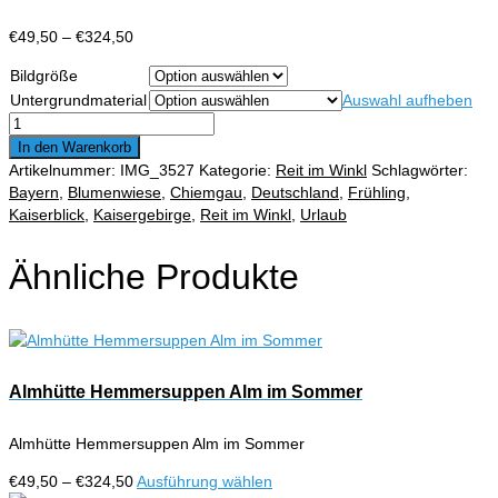
Preisspanne:
€
49,50
–
€
324,50
€49,50
Bildgröße
bis
Untergrundmaterial
Auswahl aufheben
€324,50
Reit
im
In den Warenkorb
Winkl
Artikelnummer:
IMG_3527
Kategorie:
Reit im Winkl
Schlagwörter:
im
Bayern
,
Blumenwiese
,
Chiemgau
,
Deutschland
,
Frühling
,
Frühjahr
Kaiserblick
,
Kaisergebirge
,
Reit im Winkl
,
Urlaub
mit
Kaisergebirge
Ähnliche Produkte
und
Unterberg
Menge
Almhütte Hemmersuppen Alm im Sommer
Almhütte Hemmersuppen Alm im Sommer
Preisspanne:
Dieses
€
49,50
–
€
324,50
Ausführung wählen