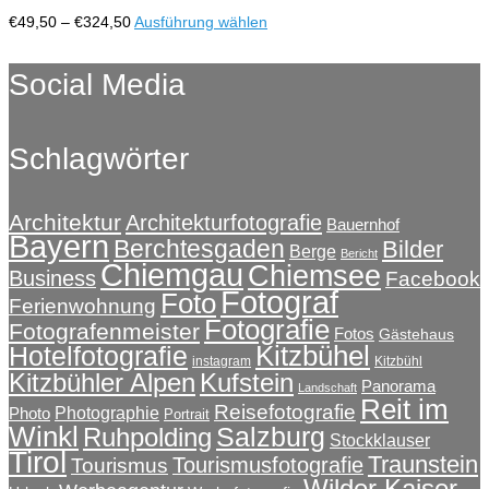
auf
Preisspanne:
Dieses
€
49,50
–
€
324,50
Ausführung wählen
der
€49,50
Produkt
Produktseite
bis
weist
Social Media
gewählt
€324,50
mehrere
werden
Varianten
auf.
Schlagwörter
Die
Optionen
können
auf
Architektur
Architekturfotografie
Bauernhof
Bayern
der
Berchtesgaden
Bilder
Berge
Bericht
Produktseite
Chiemgau
Chiemsee
Business
Facebook
gewählt
Fotograf
Foto
Ferienwohnung
werden
Fotografie
Fotografenmeister
Fotos
Gästehaus
Kitzbühel
Hotelfotografie
instagram
Kitzbühl
Kitzbühler Alpen
Kufstein
Panorama
Landschaft
Reit im
Reisefotografie
Photographie
Photo
Portrait
Winkl
Salzburg
Ruhpolding
Stockklauser
Tirol
Traunstein
Tourismusfotografie
Tourismus
Wilder Kaiser