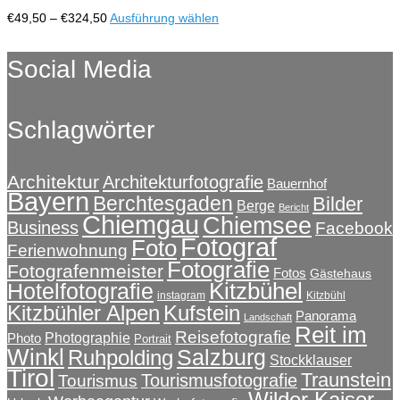
Optionen
Preisspanne:
Dieses
€
49,50
–
€
324,50
Ausführung wählen
können
€49,50
Produkt
auf
bis
weist
Social Media
der
€324,50
mehrere
Produktseite
Varianten
gewählt
auf.
werden
Schlagwörter
Die
Optionen
können
auf
Architektur
Architekturfotografie
Bauernhof
Bayern
der
Berchtesgaden
Bilder
Berge
Bericht
Produktseite
Chiemgau
Chiemsee
Business
Facebook
gewählt
Fotograf
Foto
Ferienwohnung
werden
Fotografie
Fotografenmeister
Fotos
Gästehaus
Kitzbühel
Hotelfotografie
instagram
Kitzbühl
Kitzbühler Alpen
Kufstein
Panorama
Landschaft
Reit im
Reisefotografie
Photographie
Photo
Portrait
Winkl
Salzburg
Ruhpolding
Stockklauser
Tirol
Traunstein
Tourismusfotografie
Tourismus
Wilder Kaiser