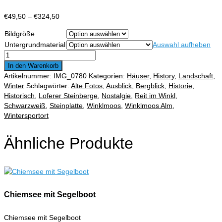
Preisspanne:
€
49,50
–
€
324,50
€49,50
Bildgröße
bis
Untergrundmaterial
Auswahl aufheben
€324,50
Winklmoos
Alm
In den Warenkorb
im
Artikelnummer:
IMG_0780
Kategorien:
Häuser
,
History
,
Landschaft
,
Winter
Winter
Schlagwörter:
Alte Fotos
,
Ausblick
,
Bergblick
,
Historie
,
mit
Historisch
,
Loferer Steinberge
,
Nostalgie
,
Reit im Winkl
,
Blick
Schwarzweiß
,
Steinplatte
,
Winklmoos
,
Winklmoos Alm
,
zur
Wintersportort
Kammerkör
und
Ähnliche Produkte
Loferer
Steinberge
Menge
Chiemsee mit Segelboot
Chiemsee mit Segelboot