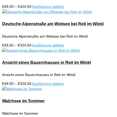
Preisspanne:
Dieses
€
49,50
–
€
324,50
Ausführung wählen
€49,50
Produkt
bis
weist
€324,50
mehrere
Deutsche Alpenstraße am Weitsee bei Reit im Winkl
Varianten
auf.
Deutsche Alpenstraße am Weitsee bei Reit im Winkl
Die
Optionen
Preisspanne:
Dieses
€
49,50
–
€
324,50
Ausführung wählen
können
€49,50
Produkt
auf
bis
weist
der
€324,50
mehrere
Ansicht eines Bauernhauses in Reit im Winkl
Produktseite
Varianten
gewählt
auf.
werden
Ansicht eines Bauernhauses in Reit im Winkl
Die
Optionen
Preisspanne:
Dieses
€
49,50
–
€
324,50
Ausführung wählen
können
€49,50
Produkt
auf
bis
weist
der
€324,50
mehrere
Walchsee im Sommer
Produktseite
Varianten
gewählt
auf.
werden
Walchsee im Sommer
Die