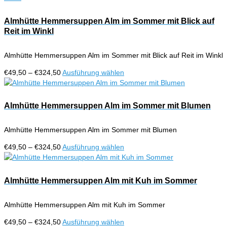
der
€324,50
mehrere
Produktseite
Varianten
Almhütte Hemmersuppen Alm im Sommer mit Blick auf
gewählt
auf.
Reit im Winkl
werden
Die
Optionen
Almhütte Hemmersuppen Alm im Sommer mit Blick auf Reit im Winkl
können
auf
Preisspanne:
Dieses
€
49,50
–
€
324,50
Ausführung wählen
der
€49,50
Produkt
Produktseite
bis
weist
gewählt
€324,50
mehrere
Almhütte Hemmersuppen Alm im Sommer mit Blumen
werden
Varianten
auf.
Almhütte Hemmersuppen Alm im Sommer mit Blumen
Die
Optionen
Preisspanne:
Dieses
€
49,50
–
€
324,50
Ausführung wählen
können
€49,50
Produkt
auf
bis
weist
der
€324,50
mehrere
Almhütte Hemmersuppen Alm mit Kuh im Sommer
Produktseite
Varianten
gewählt
auf.
werden
Almhütte Hemmersuppen Alm mit Kuh im Sommer
Die
Optionen
Preisspanne:
Dieses
€
49,50
–
€
324,50
Ausführung wählen