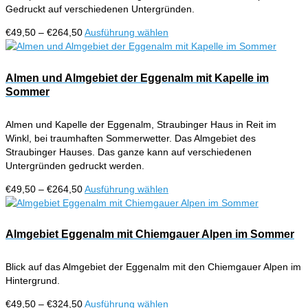
Gedruckt auf verschiedenen Untergründen.
Optionen
können
Preisspanne:
Dieses
€
49,50
–
€
264,50
Ausführung wählen
auf
€49,50
Produkt
der
bis
weist
Produktseite
€264,50
mehrere
Almen und Almgebiet der Eggenalm mit Kapelle im
gewählt
Varianten
Sommer
werden
auf.
Die
Almen und Kapelle der Eggenalm, Straubinger Haus in Reit im
Optionen
Winkl, bei traumhaften Sommerwetter. Das Almgebiet des
können
Straubinger Hauses. Das ganze kann auf verschiedenen
auf
Untergründen gedruckt werden.
der
Produktseite
Preisspanne:
Dieses
€
49,50
–
€
264,50
Ausführung wählen
gewählt
€49,50
Produkt
werden
bis
weist
€264,50
mehrere
Almgebiet Eggenalm mit Chiemgauer Alpen im Sommer
Varianten
auf.
Blick auf das Almgebiet der Eggenalm mit den Chiemgauer Alpen im
Die
Hintergrund.
Optionen
können
Preisspanne:
Dieses
€
49,50
–
€
324,50
Ausführung wählen