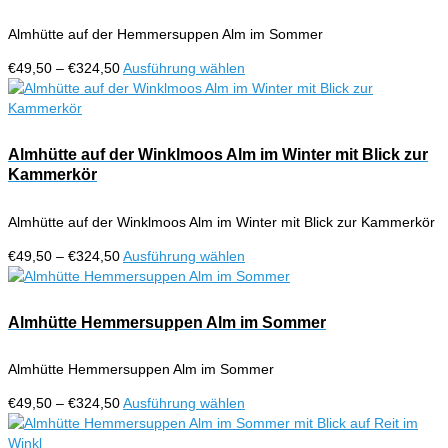
werden
auf.
Almhütte auf der Hemmersuppen Alm im Sommer
Die
Optionen
Preisspanne:
Dieses
€
49,50
–
€
324,50
Ausführung wählen
können
€49,50
Produkt
auf
bis
weist
der
€324,50
mehrere
Produktseite
Varianten
Almhütte auf der Winklmoos Alm im Winter mit Blick zur
gewählt
auf.
Kammerkör
werden
Die
Optionen
Almhütte auf der Winklmoos Alm im Winter mit Blick zur Kammerkör
können
auf
Preisspanne:
Dieses
€
49,50
–
€
324,50
Ausführung wählen
der
€49,50
Produkt
Produktseite
bis
weist
gewählt
€324,50
mehrere
Almhütte Hemmersuppen Alm im Sommer
werden
Varianten
auf.
Almhütte Hemmersuppen Alm im Sommer
Die
Optionen
Preisspanne:
Dieses
€
49,50
–
€
324,50
Ausführung wählen
können
€49,50
Produkt
auf
bis
weist