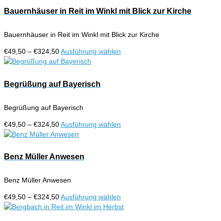
der
€324,50
mehrere
Bauernhäuser in Reit im Winkl mit Blick zur Kirche
Produktseite
Varianten
gewählt
auf.
werden
Bauernhäuser in Reit im Winkl mit Blick zur Kirche
Die
Optionen
Preisspanne:
Dieses
€
49,50
–
€
324,50
Ausführung wählen
können
€49,50
Produkt
auf
bis
weist
der
€324,50
mehrere
Begrüßung auf Bayerisch
Produktseite
Varianten
gewählt
auf.
werden
Begrüßung auf Bayerisch
Die
Optionen
Preisspanne:
Dieses
€
49,50
–
€
324,50
Ausführung wählen
können
€49,50
Produkt
auf
bis
weist
der
€324,50
mehrere
Benz Müller Anwesen
Produktseite
Varianten
gewählt
auf.
werden
Benz Müller Anwesen
Die
Optionen
Preisspanne:
Dieses
€
49,50
–
€
324,50
Ausführung wählen
können
€49,50
Produkt
auf
bis
weist