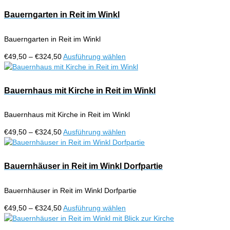
bis
weist
der
€324,50
mehrere
Bauerngarten in Reit im Winkl
Produktseite
Varianten
gewählt
auf.
werden
Bauerngarten in Reit im Winkl
Die
Optionen
Preisspanne:
Dieses
€
49,50
–
€
324,50
Ausführung wählen
können
€49,50
Produkt
auf
bis
weist
der
€324,50
mehrere
Bauernhaus mit Kirche in Reit im Winkl
Produktseite
Varianten
gewählt
auf.
werden
Bauernhaus mit Kirche in Reit im Winkl
Die
Optionen
Preisspanne:
Dieses
€
49,50
–
€
324,50
Ausführung wählen
können
€49,50
Produkt
auf
bis
weist
der
€324,50
mehrere
Bauernhäuser in Reit im Winkl Dorfpartie
Produktseite
Varianten
gewählt
auf.
werden
Bauernhäuser in Reit im Winkl Dorfpartie
Die
Optionen
Preisspanne:
Dieses
€
49,50
–
€
324,50
Ausführung wählen
können
€49,50
Produkt
auf
bis
weist