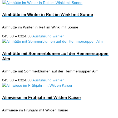
können
€49,50
Produkt
auf
bis
weist
der
€324,50
mehrere
Almhütte im Winter in Reit im Winkl mit Sonne
Produktseite
Varianten
gewählt
auf.
werden
Almhütte im Winter in Reit im Winkl mit Sonne
Die
Optionen
Preisspanne:
Dieses
€
49,50
–
€
324,50
Ausführung wählen
können
€49,50
Produkt
auf
bis
weist
der
€324,50
mehrere
Almhütte mit Sommerblumen auf der Hemmersuppen
Produktseite
Varianten
Alm
gewählt
auf.
werden
Die
Almhütte mit Sommerblumen auf der Hemmersuppen Alm
Optionen
können
Preisspanne:
Dieses
€
49,50
–
€
324,50
Ausführung wählen
auf
€49,50
Produkt
der
bis
weist
Produktseite
€324,50
mehrere
Almwiese im Frühjahr mit Wilden Kaiser
gewählt
Varianten
werden
auf.
Almwiese im Frühjahr mit Wilden Kaiser
Die
Optionen