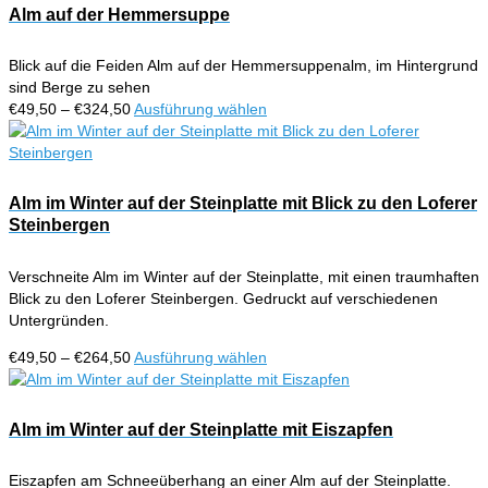
Alm auf der Hemmersuppe
Blick auf die Feiden Alm auf der Hemmersuppenalm, im Hintergrund
sind Berge zu sehen
Preisspanne:
Dieses
€
49,50
–
€
324,50
Ausführung wählen
€49,50
Produkt
bis
weist
€324,50
mehrere
Varianten
Alm im Winter auf der Steinplatte mit Blick zu den Loferer
auf.
Steinbergen
Die
Optionen
Verschneite Alm im Winter auf der Steinplatte, mit einen traumhaften
können
Blick zu den Loferer Steinbergen. Gedruckt auf verschiedenen
auf
Untergründen.
der
Produktseite
Preisspanne:
Dieses
€
49,50
–
€
264,50
Ausführung wählen
gewählt
€49,50
Produkt
werden
bis
weist
€264,50
mehrere
Alm im Winter auf der Steinplatte mit Eiszapfen
Varianten
auf.
Eiszapfen am Schneeüberhang an einer Alm auf der Steinplatte.
Die