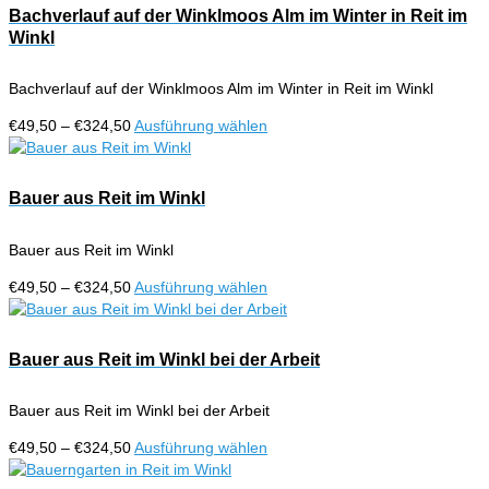
€324,50
mehrere
Bachverlauf auf der Winklmoos Alm im Winter in Reit im
Varianten
Winkl
auf.
Die
Bachverlauf auf der Winklmoos Alm im Winter in Reit im Winkl
Optionen
können
Preisspanne:
Dieses
€
49,50
–
€
324,50
Ausführung wählen
auf
€49,50
Produkt
der
bis
weist
Produktseite
€324,50
mehrere
Bauer aus Reit im Winkl
gewählt
Varianten
werden
auf.
Bauer aus Reit im Winkl
Die
Optionen
Preisspanne:
Dieses
€
49,50
–
€
324,50
Ausführung wählen
können
€49,50
Produkt
auf
bis
weist
der
€324,50
mehrere
Bauer aus Reit im Winkl bei der Arbeit
Produktseite
Varianten
gewählt
auf.
werden
Bauer aus Reit im Winkl bei der Arbeit
Die
Optionen
Preisspanne:
Dieses
€
49,50
–
€
324,50
Ausführung wählen
können
€49,50
Produkt
auf