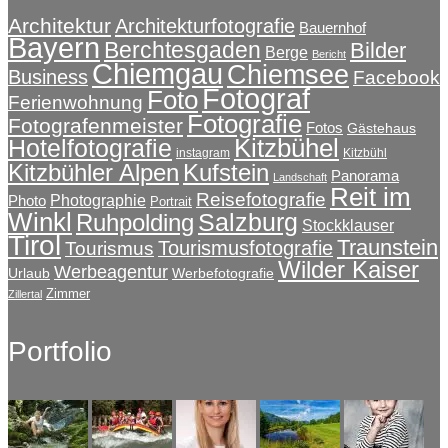
Architektur
Architekturfotografie
Bauernhof
Bayern
Berchtesgaden
Bilder
Berge
Bericht
Chiemgau
Chiemsee
Business
Facebook
Fotograf
Foto
Ferienwohnung
Fotografie
Fotografenmeister
Fotos
Gästehaus
Kitzbühel
Hotelfotografie
instagram
Kitzbühl
Kitzbühler Alpen
Kufstein
Panorama
Landschaft
Reit im
Reisefotografie
Photographie
Photo
Portrait
Winkl
Salzburg
Ruhpolding
Stockklauser
Tirol
Traunstein
Tourismusfotografie
Tourismus
Wilder Kaiser
Werbeagentur
Urlaub
Werbefotografie
Zimmer
Zillertal
Portfolio