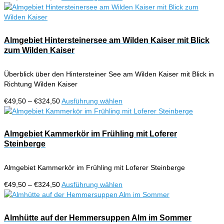
auf
€49,50
Produkt
der
bis
weist
Produktseite
€324,50
mehrere
gewählt
Varianten
Almgebiet Hintersteinersee am Wilden Kaiser mit Blick
werden
auf.
zum Wilden Kaiser
Die
Optionen
Überblick über den Hintersteiner See am Wilden Kaiser mit Blick in
können
Richtung Wilden Kaiser
auf
der
Preisspanne:
Dieses
€
49,50
–
€
324,50
Ausführung wählen
Produktseite
€49,50
Produkt
gewählt
bis
weist
werden
€324,50
mehrere
Almgebiet Kammerkör im Frühling mit Loferer
Varianten
Steinberge
auf.
Die
Almgebiet Kammerkör im Frühling mit Loferer Steinberge
Optionen
können
Preisspanne:
Dieses
€
49,50
–
€
324,50
Ausführung wählen
auf
€49,50
Produkt
der
bis
weist
Produktseite
€324,50
mehrere
Almhütte auf der Hemmersuppen Alm im Sommer
gewählt
Varianten