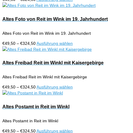
können
€49,50
Produkt
auf
bis
weist
der
€324,50
mehrere
Altes Foto von Reit im Wink im 19. Jahrhundert
Produktseite
Varianten
gewählt
auf.
werden
Altes Foto von Reit im Wink im 19. Jahrhundert
Die
Optionen
Preisspanne:
Dieses
€
49,50
–
€
324,50
Ausführung wählen
können
€49,50
Produkt
auf
bis
weist
der
€324,50
mehrere
Altes Freibad Reit im Winkl mit Kaisergebirge
Produktseite
Varianten
gewählt
auf.
werden
Altes Freibad Reit im Winkl mit Kaisergebirge
Die
Optionen
Preisspanne:
Dieses
€
49,50
–
€
324,50
Ausführung wählen
können
€49,50
Produkt
auf
bis
weist
der
€324,50
mehrere
Altes Postamt in Reit im Winkl
Produktseite
Varianten
gewählt
auf.
werden
Altes Postamt in Reit im Winkl
Die
Optionen
Preisspanne:
Dieses
€
49,50
–
€
324,50
Ausführung wählen