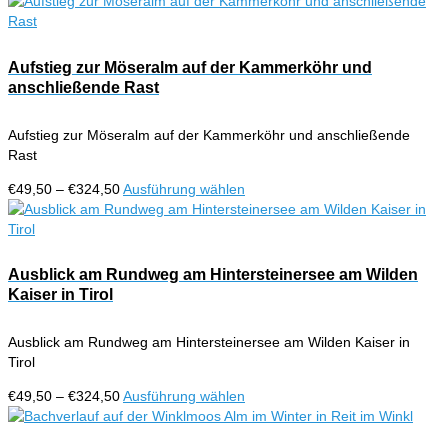
€49,50
Produkt
auf
bis
weist
der
€324,50
mehrere
Produktseite
Varianten
Aufstieg zur Möseralm auf der Kammerköhr und
gewählt
auf.
anschließende Rast
werden
Die
Optionen
Aufstieg zur Möseralm auf der Kammerköhr und anschließende
können
Rast
auf
der
Preisspanne:
Dieses
€
49,50
–
€
324,50
Ausführung wählen
Produktseite
€49,50
Produkt
gewählt
bis
weist
werden
€324,50
mehrere
Varianten
Ausblick am Rundweg am Hintersteinersee am Wilden
auf.
Kaiser in Tirol
Die
Optionen
Ausblick am Rundweg am Hintersteinersee am Wilden Kaiser in
können
Tirol
auf
der
Preisspanne:
Dieses
€
49,50
–
€
324,50
Ausführung wählen
Produktseite
€49,50
Produkt
gewählt
bis
weist
werden