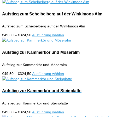
€49,50
Produkt
auf
bis
weist
der
€324,50
mehrere
Aufstieg zum Scheibelberg auf der Winklmoos Alm
Produktseite
Varianten
gewählt
auf.
werden
Aufstieg zum Scheibelberg auf der Winklmoos Alm
Die
Optionen
Preisspanne:
Dieses
€
49,50
–
€
324,50
Ausführung wählen
können
€49,50
Produkt
auf
bis
weist
der
€324,50
mehrere
Aufstieg zur Kammerkör und Möseralm
Produktseite
Varianten
gewählt
auf.
werden
Aufstieg zur Kammerkör und Möseralm
Die
Optionen
Preisspanne:
Dieses
€
49,50
–
€
324,50
Ausführung wählen
können
€49,50
Produkt
auf
bis
weist
der
€324,50
mehrere
Aufstieg zur Kammerkör und Steinplatte
Produktseite
Varianten
gewählt
auf.
werden
Aufstieg zur Kammerkör und Steinplatte
Die
Optionen
Preisspanne:
Dieses
€
49,50
–
€
324,50
Ausführung wählen
können