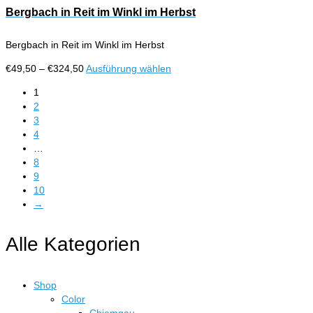
der
€324,50
mehrere
Bergbach in Reit im Winkl im Herbst
Produktseite
Varianten
gewählt
auf.
werden
Bergbach in Reit im Winkl im Herbst
Die
Optionen
Preisspanne:
Dieses
€
49,50
–
€
324,50
Ausführung wählen
können
€49,50
Produkt
auf
1
bis
weist
der
2
€324,50
mehrere
Produktseite
3
Varianten
gewählt
4
auf.
werden
…
Die
8
Optionen
9
können
10
auf
→
der
Produktseite
gewählt
Alle Kategorien
werden
Shop
Color