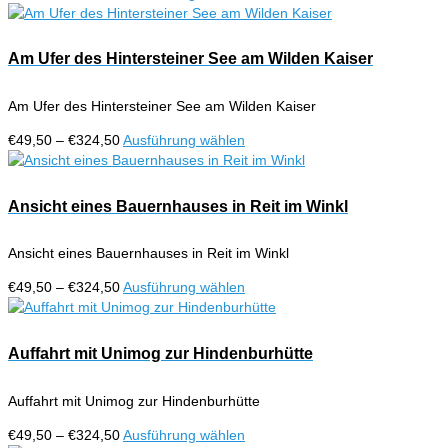
können
€49,50
Produkt
auf
bis
weist
der
€324,50
mehrere
Am Ufer des Hintersteiner See am Wilden Kaiser
Produktseite
Varianten
gewählt
auf.
werden
Am Ufer des Hintersteiner See am Wilden Kaiser
Die
Optionen
Preisspanne:
Dieses
€
49,50
–
€
324,50
Ausführung wählen
können
€49,50
Produkt
auf
bis
weist
der
€324,50
mehrere
Ansicht eines Bauernhauses in Reit im Winkl
Produktseite
Varianten
gewählt
auf.
werden
Ansicht eines Bauernhauses in Reit im Winkl
Die
Optionen
Preisspanne:
Dieses
€
49,50
–
€
324,50
Ausführung wählen
können
€49,50
Produkt
auf
bis
weist
der
€324,50
mehrere
Auffahrt mit Unimog zur Hindenburhütte
Produktseite
Varianten
gewählt
auf.
werden
Auffahrt mit Unimog zur Hindenburhütte
Die
Optionen
Preisspanne:
Dieses
€
49,50
–
€
324,50
Ausführung wählen
können