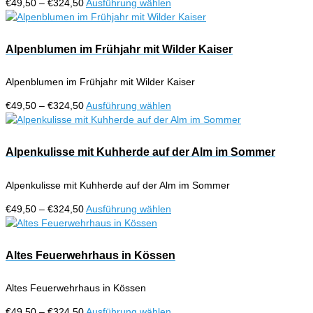
Preisspanne:
Dieses
€
49,50
–
€
324,50
Ausführung wählen
können
€49,50
Produkt
auf
bis
weist
der
€324,50
mehrere
Alpenblumen im Frühjahr mit Wilder Kaiser
Produktseite
Varianten
gewählt
auf.
werden
Alpenblumen im Frühjahr mit Wilder Kaiser
Die
Optionen
Preisspanne:
Dieses
€
49,50
–
€
324,50
Ausführung wählen
können
€49,50
Produkt
auf
bis
weist
der
€324,50
mehrere
Alpenkulisse mit Kuhherde auf der Alm im Sommer
Produktseite
Varianten
gewählt
auf.
werden
Alpenkulisse mit Kuhherde auf der Alm im Sommer
Die
Optionen
Preisspanne:
Dieses
€
49,50
–
€
324,50
Ausführung wählen
können
€49,50
Produkt
auf
bis
weist
der
€324,50
mehrere
Altes Feuerwehrhaus in Kössen
Produktseite
Varianten
gewählt
auf.
werden
Altes Feuerwehrhaus in Kössen
Die
Optionen
Preisspanne:
Dieses
€
49,50
–
€
324,50
Ausführung wählen