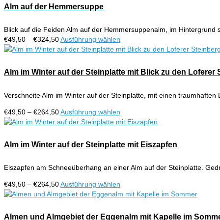
Alm auf der Hemmersuppe
Blick auf die Feiden Alm auf der Hemmersuppenalm, im Hintergrund 
Preisspanne:
Dieses
€
49,50
–
€
324,50
Ausführung wählen
€49,50
Produkt
bis
weist
€324,50
mehrere
Alm im Winter auf der Steinplatte mit Blick zu den Loferer
Varianten
auf.
Verschneite Alm im Winter auf der Steinplatte, mit einen traumhafte
Die
Optionen
Preisspanne:
Dieses
€
49,50
–
€
264,50
Ausführung wählen
können
€49,50
Produkt
auf
bis
weist
der
€264,50
mehrere
Alm im Winter auf der Steinplatte mit Eiszapfen
Produktseite
Varianten
gewählt
auf.
werden
Eiszapfen am Schneeüberhang an einer Alm auf der Steinplatte. Ged
Die
Optionen
Preisspanne:
Dieses
€
49,50
–
€
264,50
Ausführung wählen
können
€49,50
Produkt
auf
bis
weist
der
€264,50
mehrere
Almen und Almgebiet der Eggenalm mit Kapelle im Somm
Produktseite