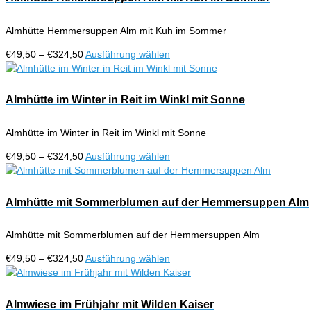
Produktseite
Varianten
gewählt
auf.
werden
Almhütte Hemmersuppen Alm mit Kuh im Sommer
Die
Optionen
Preisspanne:
Dieses
€
49,50
–
€
324,50
Ausführung wählen
können
€49,50
Produkt
auf
bis
weist
der
€324,50
mehrere
Almhütte im Winter in Reit im Winkl mit Sonne
Produktseite
Varianten
gewählt
auf.
werden
Almhütte im Winter in Reit im Winkl mit Sonne
Die
Optionen
Preisspanne:
Dieses
€
49,50
–
€
324,50
Ausführung wählen
können
€49,50
Produkt
auf
bis
weist
der
€324,50
mehrere
Almhütte mit Sommerblumen auf der Hemmersuppen Alm
Produktseite
Varianten
gewählt
auf.
werden
Almhütte mit Sommerblumen auf der Hemmersuppen Alm
Die
Optionen
Preisspanne:
Dieses
€
49,50
–
€
324,50
Ausführung wählen
können
€49,50
Produkt
auf
bis
weist
der
€324,50
mehrere
Almwiese im Frühjahr mit Wilden Kaiser
Produktseite