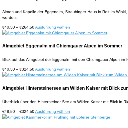
Varianten
gewählt
auf.
werden
Almen und Kapelle der Eggenalm, Straubinger Haus in Reit im Winkl
Die
werden.
Optionen
können
Preisspanne:
Dieses
€
49,50
–
€
264,50
Ausführung wählen
auf
€49,50
Produkt
der
bis
weist
Produktseite
€264,50
mehrere
Almgebiet Eggenalm mit Chiemgauer Alpen im Sommer
gewählt
Varianten
werden
auf.
Blick auf das Almgebiet der Eggenalm mit den Chiemgauer Alpen im H
Die
Optionen
Preisspanne:
Dieses
€
49,50
–
€
324,50
Ausführung wählen
können
€49,50
Produkt
auf
bis
weist
der
€324,50
mehrere
Almgebiet Hintersteinersee am Wilden Kaiser mit Blick zu
Produktseite
Varianten
gewählt
auf.
werden
Überblick über den Hintersteiner See am Wilden Kaiser mit Blick in R
Die
Optionen
Preisspanne:
Dieses
€
49,50
–
€
324,50
Ausführung wählen
können
€49,50
Produkt
auf
bis
weist
der