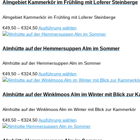
€324,50
mehrere
Almgebiet Kammerkör im Frühling mit Loferer Steinberge
Produktseite
Varianten
gewählt
auf.
werden
Almgebiet Kammerkör im Frühling mit Loferer Steinberge
Die
Optionen
Preisspanne:
Dieses
€
49,50
–
€
324,50
Ausführung wählen
können
€49,50
Produkt
auf
bis
weist
der
€324,50
mehrere
Almhütte auf der Hemmersuppen Alm im Sommer
Produktseite
Varianten
gewählt
auf.
werden
Almhütte auf der Hemmersuppen Alm im Sommer
Die
Optionen
Preisspanne:
Dieses
€
49,50
–
€
324,50
Ausführung wählen
können
€49,50
Produkt
auf
bis
weist
der
€324,50
mehrere
Almhütte auf der Winklmoos Alm im Winter mit Blick zur
Produktseite
Varianten
gewählt
auf.
werden
Almhütte auf der Winklmoos Alm im Winter mit Blick zur Kammerkör
Die
Optionen
Preisspanne:
Dieses
€
49,50
–
€
324,50
Ausführung wählen
können
€49,50
Produkt
auf
bis
weist
der
€324,50
mehrere