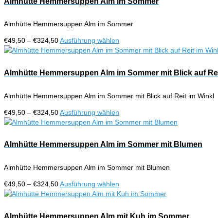
Almhütte Hemmersuppen Alm im Sommer
Produktseite
Varianten
gewählt
auf.
werden
Almhütte Hemmersuppen Alm im Sommer
Die
Optionen
Preisspanne:
Dieses
€
49,50
–
€
324,50
Ausführung wählen
können
€49,50
Produkt
auf
bis
weist
der
€324,50
mehrere
Almhütte Hemmersuppen Alm im Sommer mit Blick auf Rei
Produktseite
Varianten
gewählt
auf.
werden
Almhütte Hemmersuppen Alm im Sommer mit Blick auf Reit im Winkl
Die
Optionen
Preisspanne:
Dieses
€
49,50
–
€
324,50
Ausführung wählen
können
€49,50
Produkt
auf
bis
weist
der
€324,50
mehrere
Almhütte Hemmersuppen Alm im Sommer mit Blumen
Produktseite
Varianten
gewählt
auf.
werden
Almhütte Hemmersuppen Alm im Sommer mit Blumen
Die
Optionen
Preisspanne:
Dieses
€
49,50
–
€
324,50
Ausführung wählen
können
€49,50
Produkt
auf
bis
weist
der
€324,50
mehrere
Almhütte Hemmersuppen Alm mit Kuh im Sommer