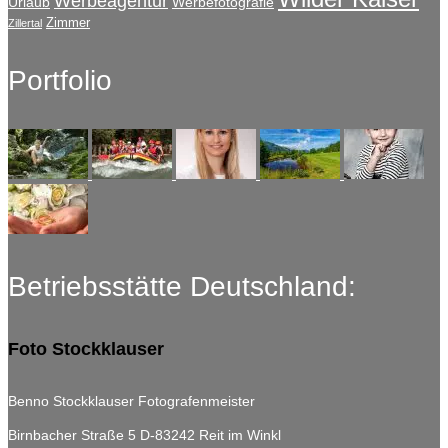
Werbeagentur
Urlaub
Werbefotografie
Zimmer
Zillertal
Portfolio
Betriebsstätte Deutschland:
Foto Stockklauser
Benno Stockklauser Fotografenmeister
Birnbacher Straße 5
D-83242 Reit im Winkl