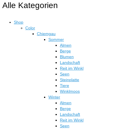
der
Alle Kategorien
€324,50
mehrere
Produktseite
Varianten
gewählt
auf.
werden
Shop
Die
Color
Optionen
Chiemgau
können
Sommer
auf
Almen
der
Berge
Produktseite
Blumen
gewählt
Landschaft
werden
Reit im Winkl
Seen
Steinplatte
Tiere
Winklmoos
Winter
Almen
Berge
Landschaft
Reit im Winkl
Seen