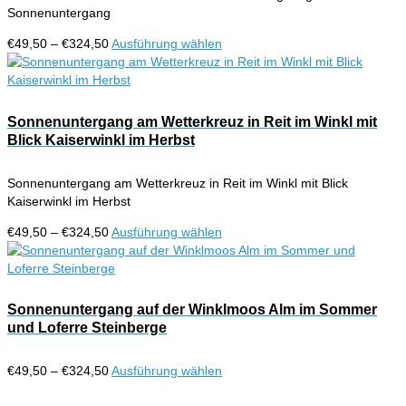
Sonnenuntergang
auf
der
Preisspanne:
Dieses
€
49,50
–
€
324,50
Ausführung wählen
Produktseite
€49,50
Produkt
gewählt
bis
weist
werden
€324,50
mehrere
Varianten
Sonnenuntergang am Wetterkreuz in Reit im Winkl mit
auf.
Blick Kaiserwinkl im Herbst
Die
Optionen
Sonnenuntergang am Wetterkreuz in Reit im Winkl mit Blick
können
Kaiserwinkl im Herbst
auf
der
Preisspanne:
Dieses
€
49,50
–
€
324,50
Ausführung wählen
Produktseite
€49,50
Produkt
gewählt
bis
weist
werden
€324,50
mehrere
Varianten
Sonnenuntergang auf der Winklmoos Alm im Sommer
auf.
und Loferre Steinberge
Die
Optionen
Preisspanne:
Dieses
€
49,50
–
€
324,50
Ausführung wählen
können
€49,50
Produkt
auf
bis
weist