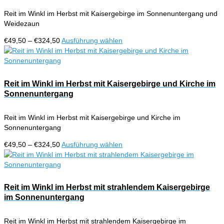
Optionen
Reit im Winkl im Herbst mit Kaisergebirge im Sonnenuntergang und
können
Weidezaun
auf
der
Preisspanne:
Dieses
€
49,50
–
€
324,50
Ausführung wählen
Produktseite
€49,50
Produkt
gewählt
bis
weist
werden
€324,50
mehrere
Varianten
Reit im Winkl im Herbst mit Kaisergebirge und Kirche im
auf.
Sonnenuntergang
Die
Optionen
Reit im Winkl im Herbst mit Kaisergebirge und Kirche im
können
Sonnenuntergang
auf
der
Preisspanne:
Dieses
€
49,50
–
€
324,50
Ausführung wählen
Produktseite
€49,50
Produkt
gewählt
bis
weist
werden
€324,50
mehrere
Varianten
Reit im Winkl im Herbst mit strahlendem Kaisergebirge
auf.
im Sonnenuntergang
Die
Optionen
Reit im Winkl im Herbst mit strahlendem Kaisergebirge im
können