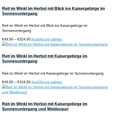
Reit im Winkl im Herbst mit Blick ins Kaisergebirge im
Sonnenuntergang
Reit im Winkl im Herbst mit Blick ins Kaisergebirge im
Sonnenuntergang
Preisspanne:
Dieses
€
49,50
–
€
324,50
Ausführung wählen
€49,50
Produkt
bis
weist
€324,50
mehrere
Reit im Winkl im Herbst mit Kaisergebirge im
Varianten
Sonnenuntergang
auf.
Die
Reit im Winkl im Herbst mit Kaisergebirge im Sonnenuntergang
Optionen
können
Preisspanne:
Dieses
€
49,50
–
€
324,50
Ausführung wählen
auf
€49,50
Produkt
der
bis
weist
Produktseite
€324,50
mehrere
gewählt
Varianten
Reit im Winkl im Herbst mit Kaisergebirge im
werden
auf.
Sonnenuntergang und Weidezaun
Die