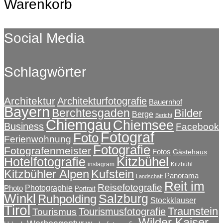
Warenkorb
Social Media
Schlagwörter
Architektur
Architekturfotografie
Bauernhof
Bayern
Berchtesgaden
Bilder
Berge
Bericht
Chiemgau
Chiemsee
Business
Facebook
Fotograf
Foto
Ferienwohnung
Fotografie
Fotografenmeister
Fotos
Gästehaus
Kitzbühel
Hotelfotografie
instagram
Kitzbühl
Kitzbühler Alpen
Kufstein
Panorama
Landschaft
Reit im
Reisefotografie
Photographie
Photo
Portrait
Winkl
Salzburg
Ruhpolding
Stockklauser
Tirol
Traunstein
Tourismusfotografie
Tourismus
Wilder Kaiser