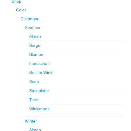
Produktseite
Shop
auf.
gewählt
Color
Die
werden
Optionen
Chiemgau
können
Sommer
auf
der
Almen
Produktseite
Berge
gewählt
werden
Blumen
Landschaft
Reit im Winkl
Seen
Steinplatte
Tiere
Winklmoos
Winter
Almen