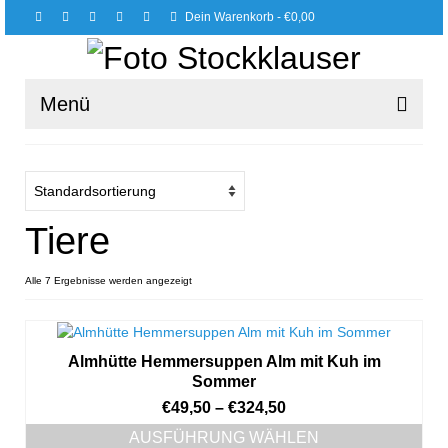
Dein Warenkorb
-
€
0,00
Menü
Home
Portfolio
Tiere
Blog
360° Technik
Alle 7 Ergebnisse werden angezeigt
Fotobestellung
Almhütte Hemmersuppen Alm mit Kuh im
Webshop
Sommer
Kontakt
Preisspanne:
€
49,50
–
€
324,50
€49,50
AUSFÜHRUNG WÄHLEN
bis