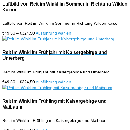
Luftbild von Reit im Winkl im Sommer in Richtung Wilden
Kaiser
Luftbild von Reit im Winkl im Sommer in Richtung Wilden Kaiser
Preisspanne:
Dieses
€
49,50
–
€
324,50
Ausführung wählen
€49,50
Produkt
bis
weist
€324,50
mehrere
Reit im Winkl im Frühjahr mit Kaisergebirge und
Varianten
Unterberg
auf.
Die
Reit im Winkl im Frühjahr mit Kaisergebirge und Unterberg
Optionen
können
Preisspanne:
Dieses
€
49,50
–
€
324,50
Ausführung wählen
auf
€49,50
Produkt
der
bis
weist
Produktseite
€324,50
mehrere
Reit im Winkl im Frühling mit Kaisergebirge und
gewählt
Varianten
Maibaum
werden
auf.
Die
Reit im Winkl im Frühling mit Kaisergebirge und Maibaum
Optionen
können