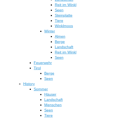
werden
Reit im Winkl
Seen
Steinplatte
Tiere
Winklmoos
Winter
Almen
Berge
Landschaft
Reit im Winkl
Seen
Feuerwehr
Tirol
Berge
Seen
History
Sommer
Häuser
Landschaft
Menschen
Seen
Tiere