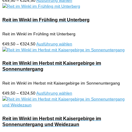
Preisspanne:
Dieses
€
49,50
–
€
324,50
Ausführung wählen
auf
€49,50
Produkt
der
bis
weist
Produktseite
€324,50
mehrere
Reit im Winkl im Frühling mit Unterberg
gewählt
Varianten
werden
auf.
Reit im Winkl im Frühling mit Unterberg
Die
Optionen
Preisspanne:
Dieses
€
49,50
–
€
324,50
Ausführung wählen
können
€49,50
Produkt
auf
bis
weist
der
€324,50
mehrere
Reit im Winkl im Herbst mit Kaisergebirge im
Produktseite
Varianten
Sonnenuntergang
gewählt
auf.
werden
Die
Reit im Winkl im Herbst mit Kaisergebirge im Sonnenuntergang
Optionen
können
Preisspanne:
Dieses
€
49,50
–
€
324,50
Ausführung wählen
auf
€49,50
Produkt
der
bis
weist
Produktseite
€324,50
mehrere
gewählt
Varianten
Reit im Winkl im Herbst mit Kaisergebirge im
werden
auf.
Sonnenuntergang und Weidezaun
Die