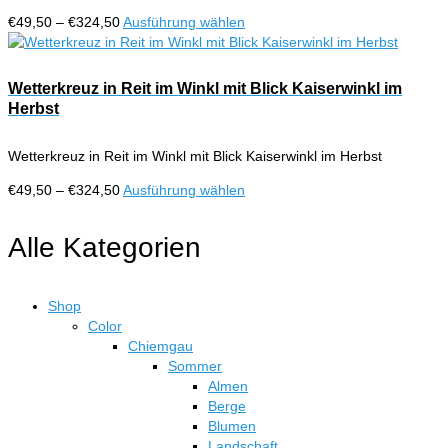
auf
Preisspanne:
Dieses
€
49,50
–
€
324,50
Ausführung wählen
der
€49,50
Produkt
Produktseite
bis
weist
gewählt
€324,50
mehrere
Wetterkreuz in Reit im Winkl mit Blick Kaiserwinkl im
werden
Varianten
Herbst
auf.
Die
Wetterkreuz in Reit im Winkl mit Blick Kaiserwinkl im Herbst
Optionen
können
Preisspanne:
Dieses
€
49,50
–
€
324,50
Ausführung wählen
auf
€49,50
Produkt
der
bis
weist
Alle Kategorien
Produktseite
€324,50
mehrere
gewählt
Varianten
werden
auf.
Shop
Die
Color
Optionen
Chiemgau
können
Sommer
auf
Almen
der
Berge
Produktseite
Blumen
gewählt
Landschaft