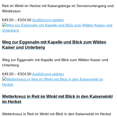
Optionen
Reit im Winkl im Herbst mit Kaisergebirge im Sonnenuntergang und
können
Weidezaun
auf
der
Preisspanne:
Dieses
€
49,50
–
€
324,50
Ausführung wählen
Produktseite
€49,50
Produkt
gewählt
bis
weist
werden
€324,50
mehrere
Varianten
Weg zur Eggenalm mit Kapelle und Blick zum Wilden
auf.
Kaiser und Unterberg
Die
Optionen
Weg zur Eggenalm mit Kapelle und Blick zum Wilden Kaiser und
können
Unterberg
auf
der
Preisspanne:
Dieses
€
49,50
–
€
324,50
Ausführung wählen
Produktseite
€49,50
Produkt
gewählt
bis
weist
werden
€324,50
mehrere
Varianten
Wetterkreuz in Reit im Winkl mit Blick in den Kaiserwinkl
auf.
im Herbst
Die
Optionen
Wetterkreuz in Reit im Winkl mit Blick in den Kaiserwinkl im Herbst
können