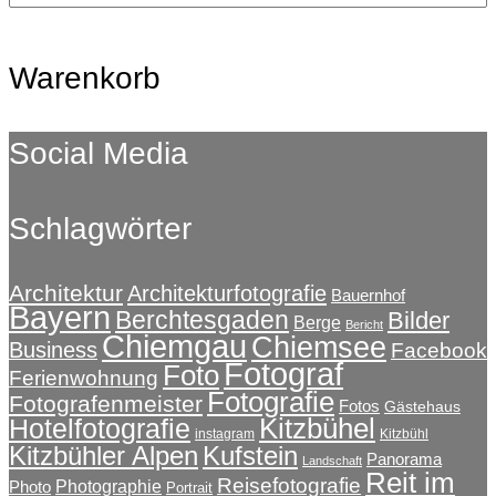
Warenkorb
Social Media
Schlagwörter
Architektur
Architekturfotografie
Bauernhof
Bayern
Berchtesgaden
Bilder
Berge
Bericht
Chiemgau
Chiemsee
Business
Facebook
Fotograf
Foto
Ferienwohnung
Fotografie
Fotografenmeister
Fotos
Gästehaus
Kitzbühel
Hotelfotografie
instagram
Kitzbühl
Kitzbühler Alpen
Kufstein
Panorama
Landschaft
Reit im
Reisefotografie
Photographie
Photo
Portrait