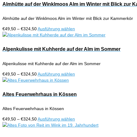
Almhütte auf der Winklmoos Alm im Winter mit Blick zur
Almhütte auf der Winklmoos Alm im Winter mit Blick zur Kammerkör
Preisspanne:
Dieses
€
49,50
–
€
324,50
Ausführung wählen
€49,50
Produkt
bis
weist
€324,50
mehrere
Alpenkulisse mit Kuhherde auf der Alm im Sommer
Varianten
auf.
Alpenkulisse mit Kuhherde auf der Alm im Sommer
Die
Optionen
Preisspanne:
Dieses
€
49,50
–
€
324,50
Ausführung wählen
können
€49,50
Produkt
auf
bis
weist
der
€324,50
mehrere
Altes Feuerwehrhaus in Kössen
Produktseite
Varianten
gewählt
auf.
werden
Altes Feuerwehrhaus in Kössen
Die
Optionen
Preisspanne:
Dieses
€
49,50
–
€
324,50
Ausführung wählen
können
€49,50
Produkt
auf
bis
weist
der