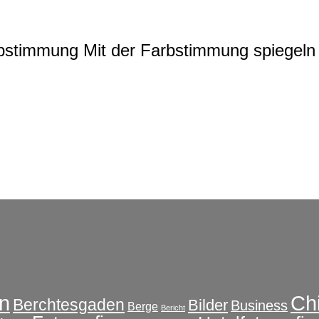
rbstimmung
Mit der Farbstimmung spiegeln 
Ch
n
Berchtesgaden
Bilder
Business
Berge
Bericht