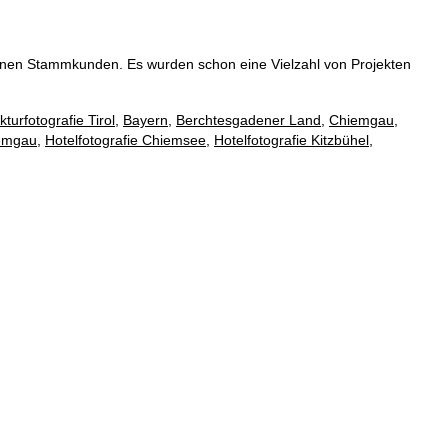
meinen Stammkunden. Es wurden schon eine Vielzahl von Projekten
kturfotografie Tirol
,
Bayern
,
Berchtesgadener Land
,
Chiemgau
,
iemgau
,
Hotelfotografie Chiemsee
,
Hotelfotografie Kitzbühel
,