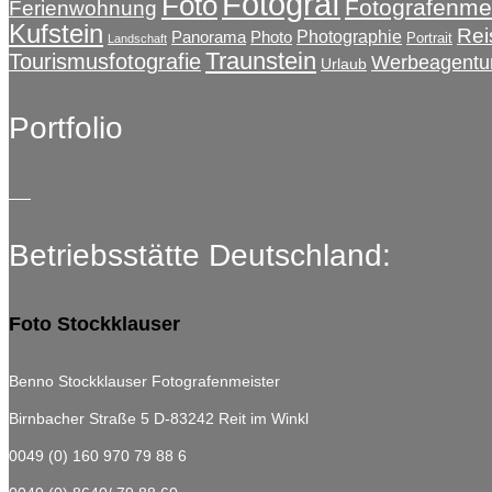
Fotograf
Foto
Fotografenmei
Ferienwohnung
Kufstein
Rei
Photographie
Panorama
Photo
Portrait
Landschaft
Traunstein
Tourismusfotografie
Werbeagentu
Urlaub
Portfolio
Betriebsstätte Deutschland:
Foto Stockklauser
Benno Stockklauser Fotografenmeister
Birnbacher Straße 5
D-83242 Reit im Winkl
0049 (0) 160 970 79 88 6