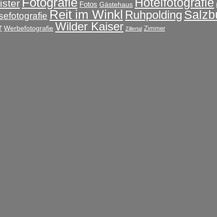
Fotografie
Hotelfotografie
ster
Fotos
Gästehaus
Reit im Winkl
Salzb
Ruhpolding
sefotografie
Wilder Kaiser
r
Werbefotografie
Zimmer
Zillertal