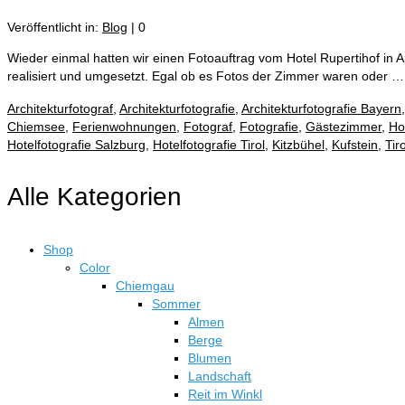
Veröffentlicht in:
Blog
|
0
Wieder einmal hatten wir einen Fotoauftrag vom Hotel Rupertihof in
realisiert und umgesetzt. Egal ob es Fotos der Zimmer waren oder 
Architekturfotograf
,
Architekturfotografie
,
Architekturfotografie Bayern
Chiemsee
,
Ferienwohnungen
,
Fotograf
,
Fotografie
,
Gästezimmer
,
Ho
Hotelfotografie Salzburg
,
Hotelfotografie Tirol
,
Kitzbühel
,
Kufstein
,
Tiro
Alle Kategorien
Shop
Color
Chiemgau
Sommer
Almen
Berge
Blumen
Landschaft
Reit im Winkl