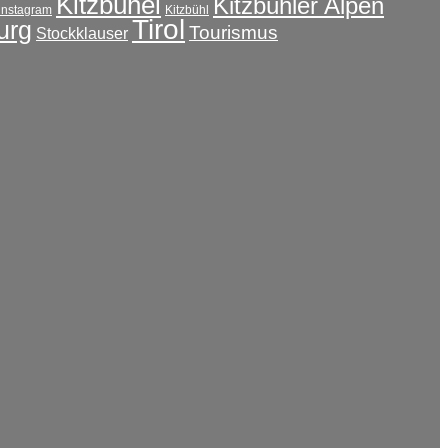
Kitzbühel
Kitzbühler Alpen
instagram
Kitzbühl
Tirol
urg
Tourismus
Stockklauser