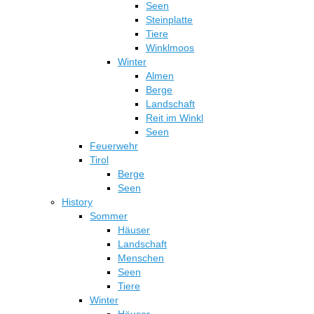
Seen
Steinplatte
Tiere
Winklmoos
Winter
Almen
Berge
Landschaft
Reit im Winkl
Seen
Feuerwehr
Tirol
Berge
Seen
History
Sommer
Häuser
Landschaft
Menschen
Seen
Tiere
Winter