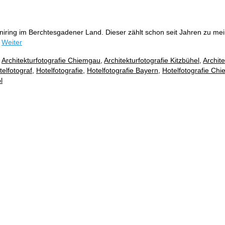
 Aniring im Berchtesgadener Land. Dieser zählt schon seit Jahren zu 
…
Weiter
,
Architekturfotografie Chiemgau
,
Architekturfotografie Kitzbühel
,
Archite
telfotograf
,
Hotelfotografie
,
Hotelfotografie Bayern
,
Hotelfotografie Ch
l