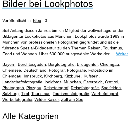
Bilder bei Lookphotos
Veröffentlicht in:
Blog
|
0
Seit Anfang diesen Jahres bin ich Mitglied der weltweit agierenden
Bildagentur Lookphotos aus München. Lookphotos wurde 1989 in
München von professionellen Fotografen gegründet und ist die
führende Spezial-Bildagentur zu den Themen Reisen, Tourismus,
Food und Wohnen. Über 600.000 ausgewählte Werke der …
Weiter
Bayern
,
Berchtesgaden
,
Bergfotografie
,
Bildagentur
,
Chiemgau
,
Chiemsee
,
Deutschland
,
Fotograf
,
Fotografie
,
Fotostudio im
Chiemgau
,
Innsbruck
,
Kirchberg
,
Kitzbühel
,
Kufstein
,
Landschaftsfotografie
,
lookfotos
,
München
,
Österreich
,
Osttirol
,
Photograph
,
Pinzgau
,
Reisefotograf
,
Reisefotografie
,
Saalfelden
,
Salzburg
,
Tirol
,
Tourismus
,
Tourismusfotografie
,
Werbefotograf
,
Werbefotografie
,
Wilder Kaiser
,
Zell am See
Alle Kategorien