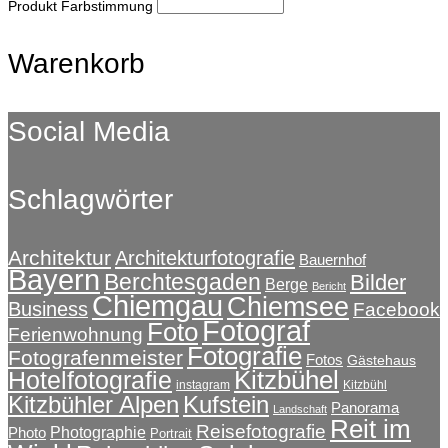
Produkt Farbstimmung
Warenkorb
Social Media
Schlagwörter
Architektur
Architekturfotografie
Bauernhof
Bayern
Berchtesgaden
Bilder
Berge
Bericht
Chiemgau
Chiemsee
Business
Facebook
Fotograf
Foto
Ferienwohnung
Fotografie
Fotografenmeister
Fotos
Gästehaus
Kitzbühel
Hotelfotografie
instagram
Kitzbühl
Kitzbühler Alpen
Kufstein
Panorama
Landschaft
Reit im
Reisefotografie
Photographie
Photo
Portrait