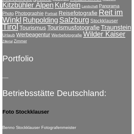
Kitzbühler Alpen
Kufstein
Panorama
Landschaft
Reit im
Reisefotografie
Photographie
Photo
Portrait
Winkl
Salzburg
Ruhpolding
Stockklauser
Tirol
Traunstein
Tourismusfotografie
Tourismus
Wilder Kaiser
Werbeagentur
Urlaub
Werbefotografie
Zimmer
Zillertal
Portfolio
Betriebsstätte Deutschland:
Foto Stockklauser
Benno Stockklauser Fotografenmeister