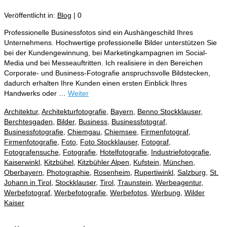
Veröffentlicht in:
Blog
|
0
Professionelle Businessfotos sind ein Aushängeschild Ihres
Unternehmens. Hochwertige professionelle Bilder unterstützen Sie
bei der Kundengewinnung, bei Marketingkampagnen im Social-
Media und bei Messeauftritten. Ich realisiere in den Bereichen
Corporate- und Business-Fotografie anspruchsvolle Bildstecken,
dadurch erhalten Ihre Kunden einen ersten Einblick Ihres
Handwerks oder …
Weiter
Architektur
,
Architekturfotografie
,
Bayern
,
Benno Stockklauser
,
Berchtesgaden
,
Bilder
,
Business
,
Businessfotograf
,
Businessfotografie
,
Chiemgau
,
Chiemsee
,
Firmenfotograf
,
Firmenfotografie
,
Foto
,
Foto Stockklauser
,
Fotograf
,
Fotografensuche
,
Fotografie
,
Hotelfotografie
,
Industriefotografie
,
Kaiserwinkl
,
Kitzbühel
,
Kitzbühler Alpen
,
Kufstein
,
München
,
Oberbayern
,
Photographie
,
Rosenheim
,
Rupertiwinkl
,
Salzburg
,
St.
Johann in Tirol
,
Stockklauser
,
Tirol
,
Traunstein
,
Werbeagentur
,
Werbefotograf
,
Werbefotografie
,
Werbefotos
,
Werbung
,
Wilder
Kaiser