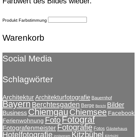
Farbwert des Bildes wieder.
Produkt Farbstimmung
Warenkorb
Social Media
Schlagwörter
Architektur
Architekturfotografie
Bauernhof
Bayern
Berchtesgaden
Bilder
Berge
Bericht
Chiemgau
Chiemsee
Business
Facebook
Fotograf
Foto
Ferienwohnung
Fotografie
Fotografenmeister
Fotos
Gästehaus
Kitzbühel
Hotelfotografie
instagram
Kitzbühl