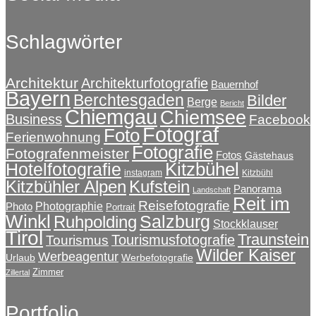
Schlagwörter
Architektur
Architekturfotografie
Bauernhof
Bayern
Berchtesgaden
Bilder
Berge
Bericht
Chiemgau
Chiemsee
Business
Facebook
Fotograf
Foto
Ferienwohnung
Fotografie
Fotografenmeister
Fotos
Gästehaus
Kitzbühel
Hotelfotografie
instagram
Kitzbühl
Kitzbühler Alpen
Kufstein
Panorama
Landschaft
Reit im
Reisefotografie
Photographie
Photo
Portrait
Winkl
Salzburg
Ruhpolding
Stockklauser
Tirol
Traunstein
Tourismusfotografie
Tourismus
Wilder Kaiser
Werbeagentur
Urlaub
Werbefotografie
Zimmer
Zillertal
Portfolio