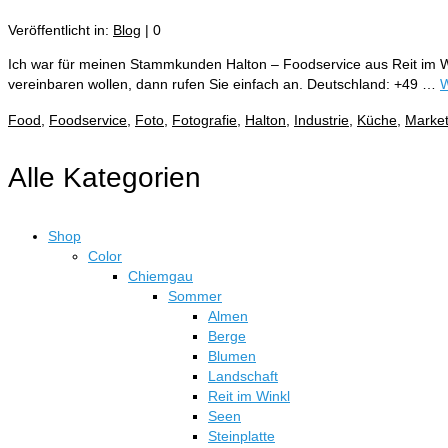
Veröffentlicht in:
Blog
|
0
Ich war für meinen Stammkunden Halton – Foodservice aus Reit im Wi
vereinbaren wollen, dann rufen Sie einfach an. Deutschland: +49 …
W
Food
,
Foodservice
,
Foto
,
Fotografie
,
Halton
,
Industrie
,
Küche
,
Market
Alle Kategorien
Shop
Color
Chiemgau
Sommer
Almen
Berge
Blumen
Landschaft
Reit im Winkl
Seen
Steinplatte