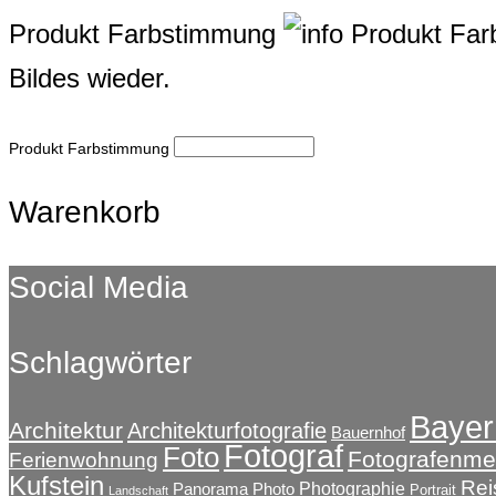
Produkt Farbstimmung
Produkt Fa
Bildes wieder.
Produkt Farbstimmung
Warenkorb
Social Media
Schlagwörter
Bayer
Architektur
Architekturfotografie
Bauernhof
Fotograf
Foto
Fotografenmei
Ferienwohnung
Kufstein
Rei
Photographie
Panorama
Photo
Portrait
Landschaft