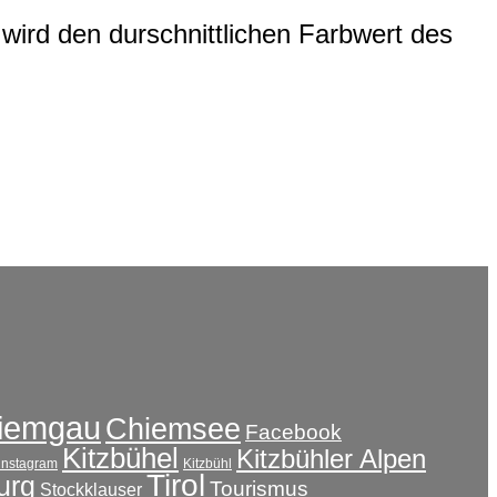
wird den durschnittlichen Farbwert des
iemgau
Chiemsee
Facebook
Kitzbühel
Kitzbühler Alpen
instagram
Kitzbühl
Tirol
urg
Tourismus
Stockklauser