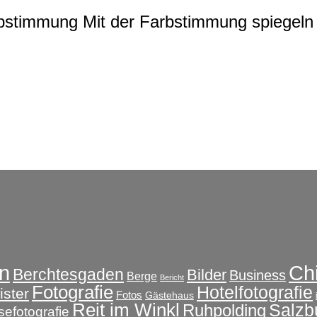
rbstimmung
Mit der Farbstimmung spiegeln 
Ch
n
Berchtesgaden
Bilder
Business
Berge
Bericht
Fotografie
Hotelfotografie
ster
Fotos
Gästehaus
Reit im Winkl
Salzb
Ruhpolding
sefotografie