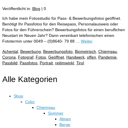
Veröffentlicht in:
Blog
|
0
Ich habe mein Fotosstudio für Pass- & Bewerbungsfotos geöffnet.
Benötigt Ihr Passfotos für den Reisepass, Personalausweis oder
Fotos für den Führerschein? Bewerbungsfotos für einen beruflichen
Neustart im Neuen Jahr? Dann vereinbart telefonischen einen
Fototermin unter 0049 – (0)8640- 79 88 …
Weiter
Achental
,
Bewerbung
,
Bewerbungsfoto
,
Biometrisch
,
Chiemgau
,
Corona
,
Fotograf
,
Fotos
,
Geöffnet
,
Handwerk
,
offen
,
Pandemie
,
Passbild
,
Passfotos
,
Portrait
,
reitimwinkl
,
Tirol
Alle Kategorien
Shop
Color
Chiemgau
Sommer
Almen
Berge