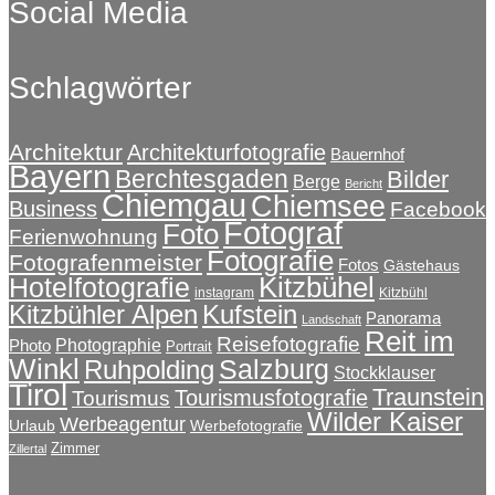
Social Media
Schlagwörter
Architektur
Architekturfotografie
Bauernhof
Bayern
Berchtesgaden
Bilder
Berge
Bericht
Chiemgau
Chiemsee
Business
Facebook
Fotograf
Foto
Ferienwohnung
Fotografie
Fotografenmeister
Fotos
Gästehaus
Kitzbühel
Hotelfotografie
instagram
Kitzbühl
Kitzbühler Alpen
Kufstein
Panorama
Landschaft
Reit im
Reisefotografie
Photographie
Photo
Portrait
Winkl
Salzburg
Ruhpolding
Stockklauser
Tirol
Traunstein
Tourismusfotografie
Tourismus
Wilder Kaiser
Werbeagentur
Urlaub
Werbefotografie
Zimmer
Zillertal